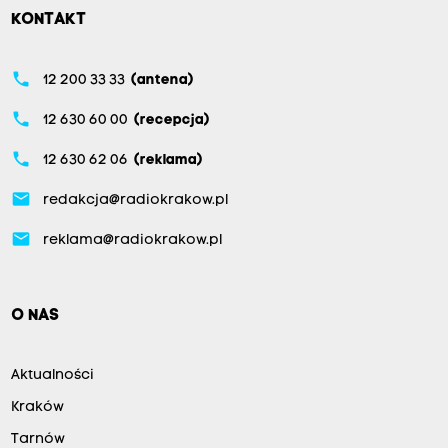
KONTAKT
phone
12 200 33 33
(antena)
phone
12 630 60 00
(recepcja)
phone
12 630 62 06
(reklama)
email
redakcja@radiokrakow.pl
email
reklama@radiokrakow.pl
O NAS
Aktualności
Kraków
Tarnów