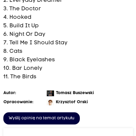
2. Everyday Dreamer
3. The Doctor
4. Hooked
5. Build It Up
6. Night Or Day
7. Tell Me I Should Stay
8. Cats
9. Black Eyelashes
10. Bar Lonely
11. The Birds
Autor:
Tomasz Buszewski
Opracowanie:
Krzysztof Orski
Wyślij opinię na temat artykułu