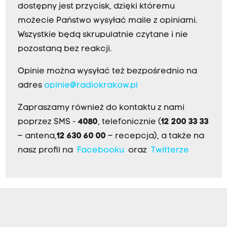
dostępny jest przycisk, dzięki któremu
możecie Państwo wysyłać maile z opiniami.
Wszystkie będą skrupulatnie czytane i nie
pozostaną bez reakcji.
Opinie można wysyłać też bezpośrednio na
adres
opinie@radiokrakow.pl
Zapraszamy również do kontaktu z nami
poprzez SMS -
4080
, telefonicznie (
12 200 33 33
– antena,
12 630 60 00
– recepcja), a także na
nasz profil na
Facebooku
oraz
Twitterze