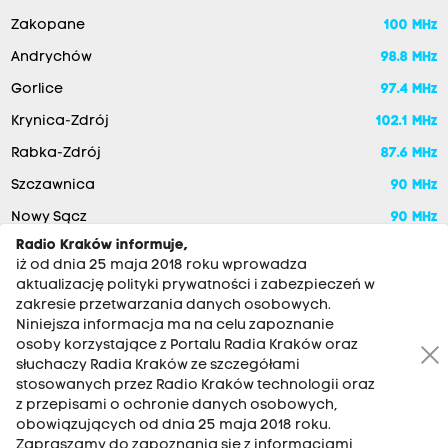
Zakopane
100 MHz
Andrychów
98.8 MHz
Gorlice
97.4 MHz
Krynica-Zdrój
102.1 MHz
Rabka-Zdrój
87.6 MHz
Szczawnica
90 MHz
Nowy Sącz
90 MHz
Radio Kraków informuje,
iż od dnia 25 maja 2018 roku wprowadza
aktualizację polityki prywatności i zabezpieczeń w
zakresie przetwarzania danych osobowych.
Niniejsza informacja ma na celu zapoznanie
osoby korzystające z Portalu Radia Kraków oraz
słuchaczy Radia Kraków ze szczegółami
stosowanych przez Radio Kraków technologii oraz
RADIO KRAKÓW SA. Aleja Juliusza Słowackiego 22, 30-007
z przepisami o ochronie danych osobowych,
Kraków
obowiązujących od dnia 25 maja 2018 roku.
Antena: 12 200 33 33
Zapraszamy do zapoznania się z informacjami