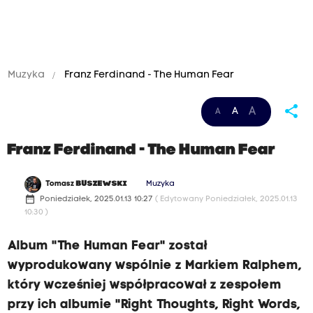
Muzyka
Franz Ferdinand - The Human Fear
share
A
A
A
Franz Ferdinand - The Human Fear
Tomasz
BUSZEWSKI
Muzyka
date_range
Poniedziałek, 2025.01.13 10:27
( Edytowany Poniedziałek, 2025.01.13
10:30 )
Album "The Human Fear" został
wyprodukowany wspólnie z Markiem Ralphem,
który wcześniej współpracował z zespołem
przy ich albumie "Right Thoughts, Right Words,