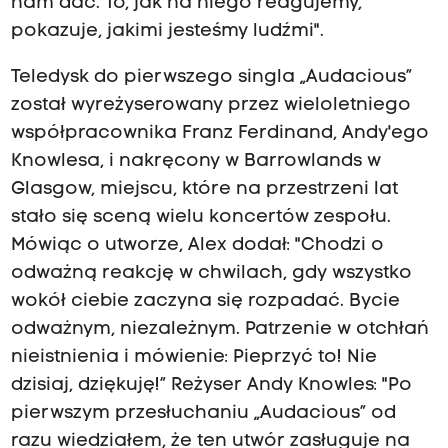
nam dać. To, jak na niego reagujemy,
pokazuje, jakimi jesteśmy ludźmi".
Teledysk do pierwszego singla „Audacious”
został wyreżyserowany przez wieloletniego
współpracownika Franz Ferdinand, Andy'ego
Knowlesa, i nakręcony w Barrowlands w
Glasgow, miejscu, które na przestrzeni lat
stało się sceną wielu koncertów zespołu.
Mówiąc o utworze, Alex dodał: "Chodzi o
odważną reakcję w chwilach, gdy wszystko
wokół ciebie zaczyna się rozpadać. Bycie
odważnym, niezależnym. Patrzenie w otchłań
nieistnienia i mówienie: Pieprzyć to! Nie
dzisiaj, dziękuję!” Reżyser Andy Knowles: "Po
pierwszym przesłuchaniu „Audacious” od
razu wiedziałem, że ten utwór zasługuje na