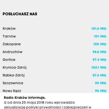
POSŁUCHASZ NAS
Kraków
101.6 MHz
Tarnów
101 MHz
Zakopane
100 MHz
Andrychów
98.8 MHz
Gorlice
97.4 MHz
Krynica-Zdrój
102.1 MHz
Rabka-Zdrój
87.6 MHz
Szczawnica
90 MHz
Nowy Sącz
90 MHz
Radio Kraków informuje,
iż od dnia 25 maja 2018 roku wprowadza
aktualizację polityki prywatności i zabezpieczeń w