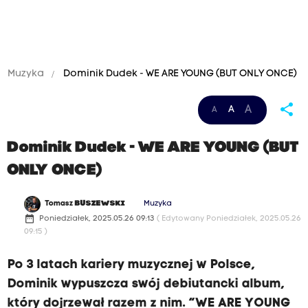
Muzyka
Dominik Dudek - WE ARE YOUNG (BUT ONLY ONCE)
share
A
A
A
Dominik Dudek - WE ARE YOUNG (BUT
ONLY ONCE)
Tomasz
BUSZEWSKI
Muzyka
date_range
Poniedziałek, 2025.05.26 09:13
( Edytowany Poniedziałek, 2025.05.26
09:15 )
Po 3 latach kariery muzycznej w Polsce,
Dominik wypuszcza swój debiutancki album,
który dojrzewał razem z nim. “WE ARE YOUNG