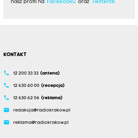
nasz profil na
Facebooku
oraz
Twitterze
KONTAKT
phone
12 200 33 33
(antena)
phone
12 630 60 00
(recepcja)
phone
12 630 62 06
(reklama)
email
redakcja@radiokrakow.pl
email
reklama@radiokrakow.pl