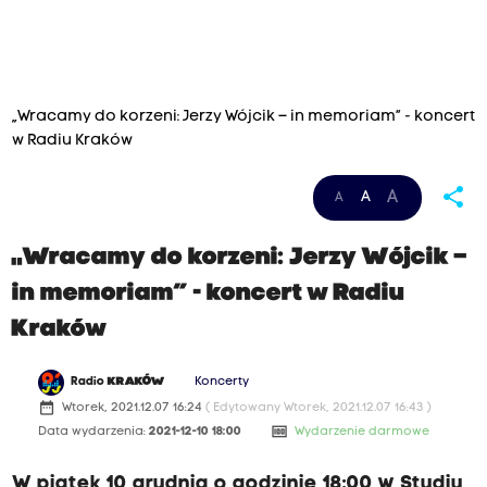
„Wracamy do korzeni: Jerzy Wójcik – in memoriam” - koncert
w Radiu Kraków
share
A
A
A
„Wracamy do korzeni: Jerzy Wójcik –
in memoriam” - koncert w Radiu
Kraków
Radio
KRAKÓW
Koncerty
date_range
Wtorek, 2021.12.07 16:24
( Edytowany Wtorek, 2021.12.07 16:43 )
money
Data wydarzenia:
2021-12-10 18:00
Wydarzenie darmowe
W piątek 10 grudnia o godzinie 18:00 w Studiu