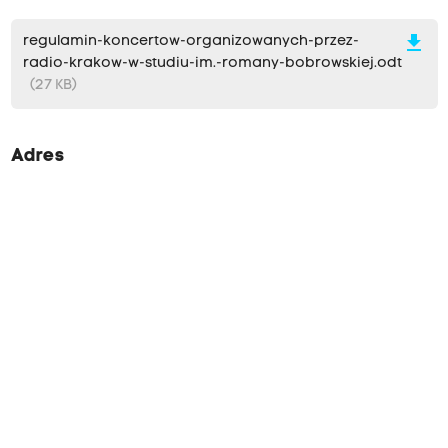
download
regulamin-koncertow-organizowanych-przez-
radio-krakow-w-studiu-im.-romany-bobrowskiej.odt
(27 KB)
Adres