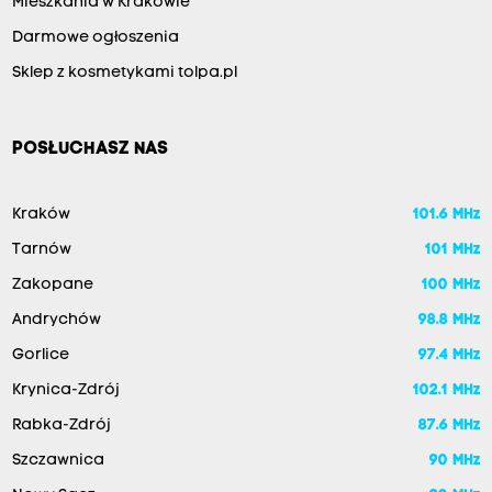
Mieszkania w Krakowie
Darmowe ogłoszenia
Sklep z kosmetykami tolpa.pl
POSŁUCHASZ NAS
Kraków
101.6 MHz
Tarnów
101 MHz
Zakopane
100 MHz
Andrychów
98.8 MHz
Gorlice
97.4 MHz
Krynica-Zdrój
102.1 MHz
Rabka-Zdrój
87.6 MHz
Szczawnica
90 MHz