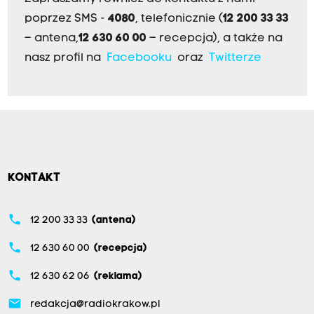
poprzez SMS -
4080
, telefonicznie (
12 200 33 33
– antena,
12 630 60 00
– recepcja), a także na
nasz profil na
Facebooku
oraz
Twitterze
KONTAKT
phone
12 200 33 33
(antena)
phone
12 630 60 00
(recepcja)
phone
12 630 62 06
(reklama)
email
redakcja@radiokrakow.pl