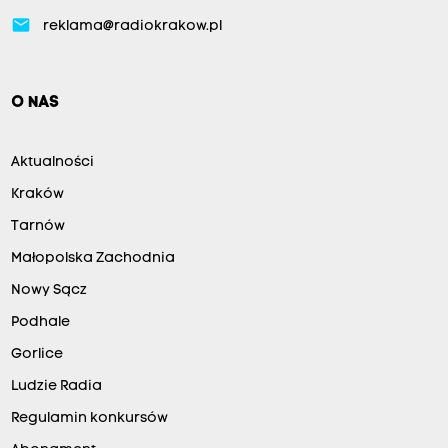
email
reklama@radiokrakow.pl
O NAS
Aktualności
Kraków
Tarnów
Małopolska Zachodnia
Nowy Sącz
Podhale
Gorlice
Ludzie Radia
Regulamin konkursów