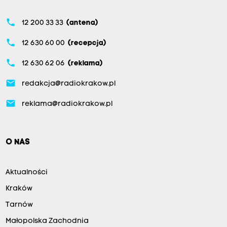
phone
12 200 33 33
(antena)
phone
12 630 60 00
(recepcja)
phone
12 630 62 06
(reklama)
email
redakcja@radiokrakow.pl
email
reklama@radiokrakow.pl
O NAS
Aktualności
Kraków
Tarnów
Małopolska Zachodnia