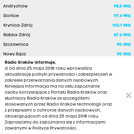
Andrychów
98.8 MHz
Gorlice
97.4 MHz
Krynica-Zdrój
102.1 MHz
Rabka-Zdrój
87.6 MHz
Szczawnica
90 MHz
Nowy Sącz
90 MHz
Radio Kraków informuje,
iż od dnia 25 maja 2018 roku wprowadza
aktualizację polityki prywatności i zabezpieczeń w
zakresie przetwarzania danych osobowych.
Niniejsza informacja ma na celu zapoznanie
osoby korzystające z Portalu Radia Kraków oraz
słuchaczy Radia Kraków ze szczegółami
stosowanych przez Radio Kraków technologii oraz
RADIO KRAKÓW SA. Aleja Juliusza Słowackiego 22, 30-007
z przepisami o ochronie danych osobowych,
Kraków
obowiązujących od dnia 25 maja 2018 roku.
Zapraszamy do zapoznania się z informacjami
Antena: 12 200 33 33
zawartymi w Polityce Prywatności.