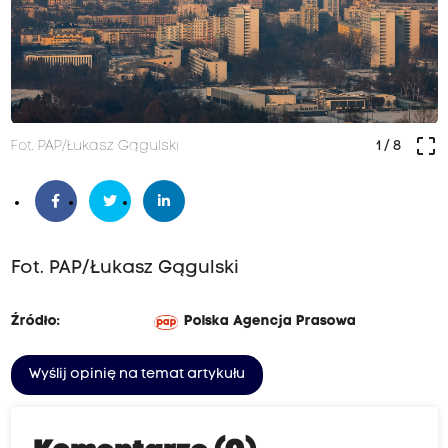
crop_free
Fot. PAP/Łukasz Gągulski
1
/ 8
Fot. PAP/Łukasz Gągulski
Źródło:
Polska Agencja Prasowa
Wyślij opinię na temat artykułu