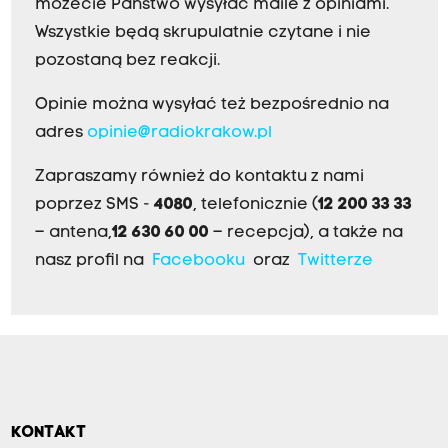
możecie Państwo wysyłać maile z opiniami.
Wszystkie będą skrupulatnie czytane i nie
pozostaną bez reakcji.
Opinie można wysyłać też bezpośrednio na
adres
opinie@radiokrakow.pl
Zapraszamy również do kontaktu z nami
poprzez SMS -
4080
, telefonicznie (
12 200 33 33
– antena,
12 630 60 00
– recepcja), a także na
nasz profil na
Facebooku
oraz
Twitterze
KONTAKT