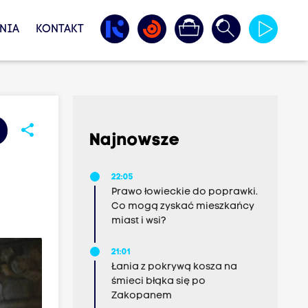
NIA
KONTAKT
share
Najnowsze
22:05
Prawo łowieckie do poprawki.
Co mogą zyskać mieszkańcy
miast i wsi?
21:01
Łania z pokrywą kosza na
śmieci błąka się po
Zakopanem