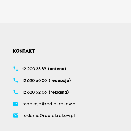
KONTAKT
phone
12 200 33 33
(antena)
phone
12 630 60 00
(recepcja)
phone
12 630 62 06
(reklama)
email
redakcja@radiokrakow.pl
email
reklama@radiokrakow.pl