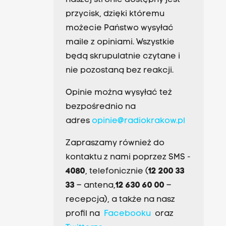
naszej stronie dostępny jest
przycisk, dzięki któremu
możecie Państwo wysyłać
maile z opiniami. Wszystkie
będą skrupulatnie czytane i
nie pozostaną bez reakcji.
Opinie można wysyłać też
bezpośrednio na
adres
opinie@radiokrakow.pl
Zapraszamy również do
kontaktu z nami poprzez SMS -
4080
, telefonicznie (
12 200 33
33
– antena,
12 630 60 00
–
recepcja), a także na nasz
profil na
Facebooku
oraz