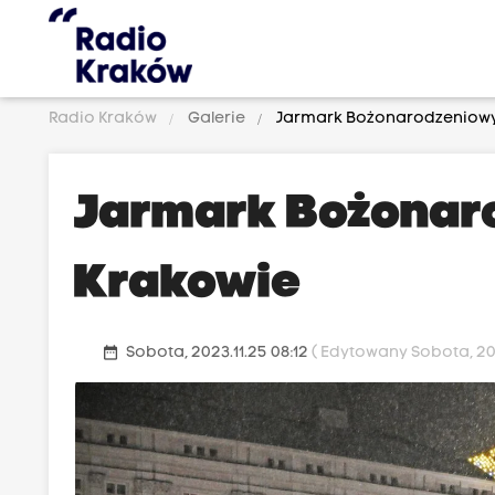
Radio Kraków
Galerie
Jarmark Bożonarodzeniowy
Jarmark Bożonar
Krakowie
date_range
Sobota, 2023.11.25 08:12
( Edytowany Sobota, 202