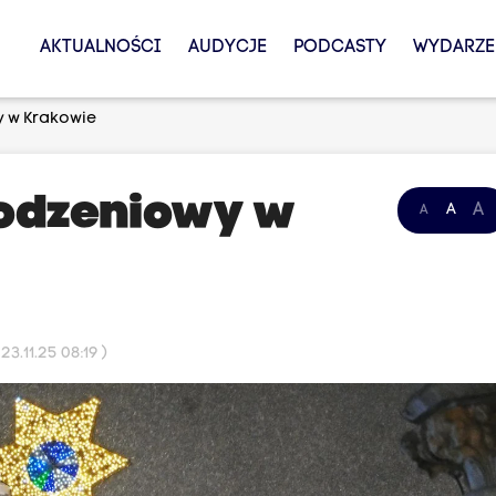
AKTUALNOŚCI
AUDYCJE
PODCASTY
WYDARZE
 w Krakowie
odzeniowy w
A
A
A
3.11.25 08:19 )