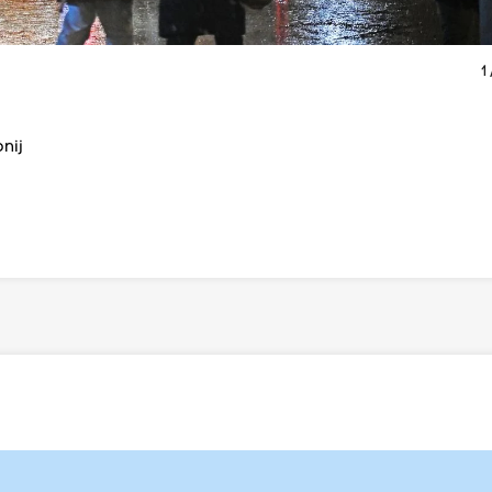
1
nij