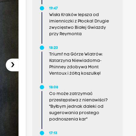
19:47
Wisła Kraków lepsza od
imienniczki z Płocka! Drugie
zwycięstwo Białej Gwiazdy
przy Reymonta
18:23
Triumf na Górze Wiatrów:
Katarzyna Niewiadoma-
›
Phinney zdobywa Mont
Ventoux i żółtą koszulkę!
18:08
Co może zatrzymać
przestępstwa z nienawiści?
"Byłbym jednak daleki od
sugerowania prostego
podnoszenia kar"
17:13