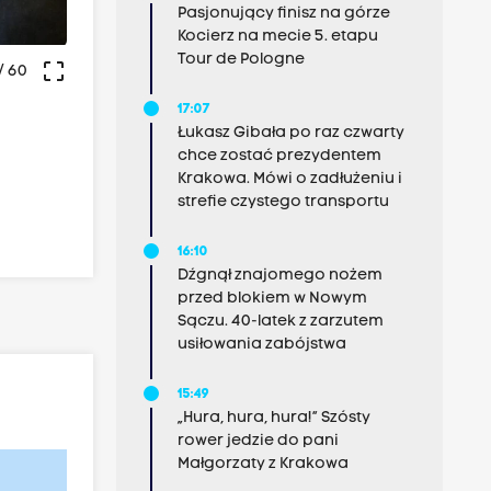
Pasjonujący finisz na górze
Kocierz na mecie 5. etapu
Tour de Pologne
crop_free
/ 60
17:07
Łukasz Gibała po raz czwarty
chce zostać prezydentem
Krakowa. Mówi o zadłużeniu i
strefie czystego transportu
16:10
Dźgnął znajomego nożem
przed blokiem w Nowym
Sączu. 40-latek z zarzutem
usiłowania zabójstwa
15:49
„Hura, hura, hura!” Szósty
rower jedzie do pani
Małgorzaty z Krakowa