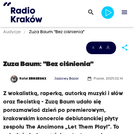
search
menu
Audycje
Zuza Baum: "Bez ciśnienia"
share
A
A
A
Zuza Baum: "Bez ciśnienia"
date_range
Rafał
ZBRZESKI
Jazzowy Bazar
Piątek, 2025.02.14
Z wokalistką, raperką, autorką muzyki i słów
oraz flecistką - Zuzą Baum udało się
porozmawiać dzień po premierowym,
krakowskim koncercie debiutanckiej płyty
zespołu The Ancimons „Let Them Play!”. To