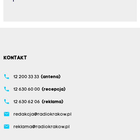
KONTAKT
phone
12 200 33 33
(antena)
phone
12 630 60 00
(recepcja)
phone
12 630 62 06
(reklama)
email
redakcja@radiokrakow.pl
email
reklama@radiokrakow.pl