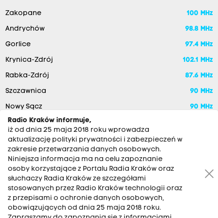
Zakopane
100 MHz
Andrychów
98.8 MHz
Gorlice
97.4 MHz
Krynica-Zdrój
102.1 MHz
Rabka-Zdrój
87.6 MHz
Szczawnica
90 MHz
Nowy Sącz
90 MHz
Radio Kraków informuje,
iż od dnia 25 maja 2018 roku wprowadza
aktualizację polityki prywatności i zabezpieczeń w
zakresie przetwarzania danych osobowych.
Niniejsza informacja ma na celu zapoznanie
osoby korzystające z Portalu Radia Kraków oraz
słuchaczy Radia Kraków ze szczegółami
stosowanych przez Radio Kraków technologii oraz
RADIO KRAKÓW SA. Aleja Juliusza Słowackiego 22, 30-007
z przepisami o ochronie danych osobowych,
Kraków
obowiązujących od dnia 25 maja 2018 roku.
Antena: 12 200 33 33
Zapraszamy do zapoznania się z informacjami