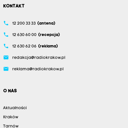
KONTAKT
phone
12 200 33 33
(antena)
phone
12 630 60 00
(recepcja)
phone
12 630 62 06
(reklama)
email
redakcja@radiokrakow.pl
email
reklama@radiokrakow.pl
O NAS
Aktualności
Kraków
Tarnów