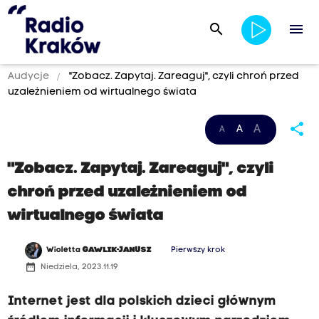
search
menu
Audycje
"Zobacz. Zapytaj. Zareaguj", czyli chroń przed
uzależnieniem od wirtualnego świata
share
A
A
A
"Zobacz. Zapytaj. Zareaguj", czyli
chroń przed uzależnieniem od
wirtualnego świata
Wioletta
GAWLIK-JANUSZ
Pierwszy krok
date_range
Niedziela, 2023.11.19
Internet jest dla polskich dzieci głównym