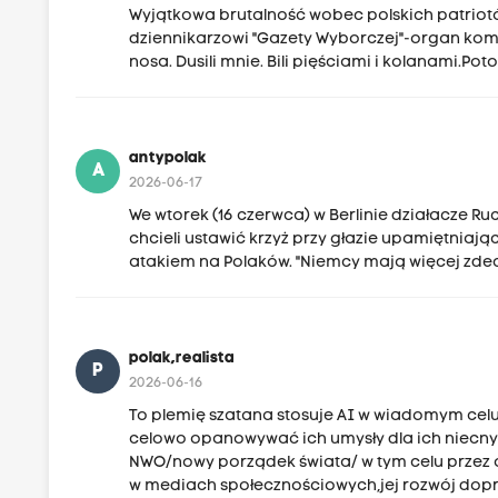
Wyjątkowa brutalność wobec polskich patriot
dziennikarzowi "Gazety Wyborczej"-organ komun
nosa. Dusili mnie. Bili pięściami i kolanami.Po
antypolak
A
2026-06-17
We wtorek (16 czerwca) w Berlinie działacze Ru
chcieli ustawić krzyż przy głazie upamiętniaj
atakiem na Polaków. "Niemcy mają więcej zdecy
polak,realista
P
2026-06-16
To plemię szatana stosuje AI w wiadomym celu,
celowo opanowywać ich umysły dla ich niecn
NWO/nowy porządek świata/ w tym celu przez o
w mediach społecznościowych,jej rozwój dopr