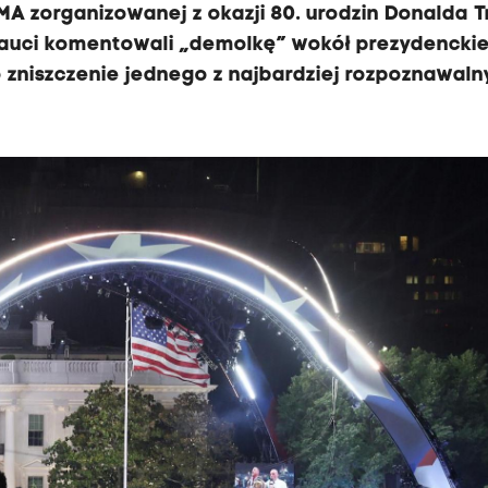
MA zorganizowanej z okazji 80. urodzin Donalda 
nauci komentowali „demolkę” wokół prezydenckie
 o zniszczenie jednego z najbardziej rozpoznawal