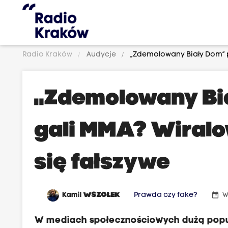
Radio Kraków
Audycje
„Zdemolowany Biały Dom” po
„Zdemolowany Bi
gali MMA? Wiralo
się fałszywe
date_range
Kamil
WSZOŁEK
Prawda czy fake?
W
W mediach społecznościowych dużą popu