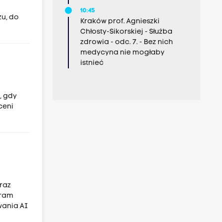
10:45
zu, do
Kraków prof. Agnieszki
Chłosty-Sikorskiej - Służba
zdrowia - odc. 7. - Bez nich
medycyna nie mogłaby
istnieć
, gdy
ceni
oraz
gram
wania AI