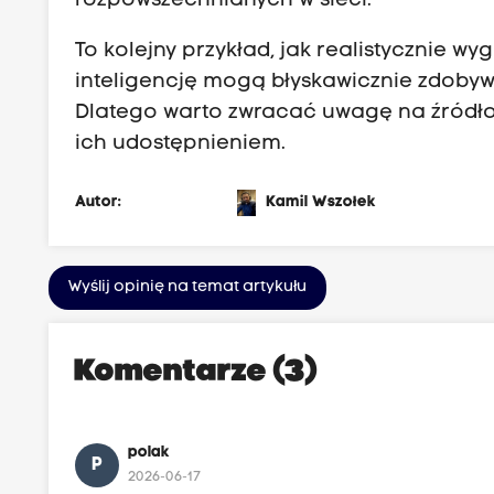
rozpowszechnianych w sieci.
To kolejny przykład, jak realistycznie 
inteligencję mogą błyskawicznie zdoby
Dlatego warto zwracać uwagę na źródło 
ich udostępnieniem.
Autor:
Kamil Wszołek
Wyślij opinię na temat artykułu
Komentarze (3)
polak
P
2026-06-17