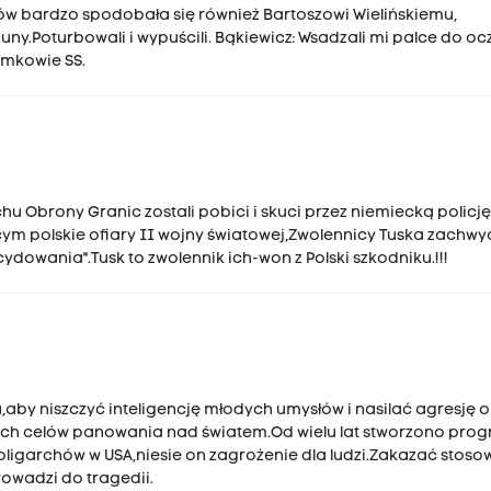
ów bardzo spodobała się również Bartoszowi Wielińskiemu,
y.Poturbowali i wypuścili. Bąkiewicz: Wsadzali mi palce do oc
tomkowie SS.
chu Obrony Granic zostali pobici i skuci przez niemiecką policję
ącym polskie ofiary II wojny światowej,Zwolennicy Tuska zachwy
dowania".Tusk to zwolennik ich-won z Polski szkodniku.!!!
aby niszczyć inteligencję młodych umysłów i nasilać agresję 
ych celów panowania nad światem.Od wielu lat stworzono pro
ligarchów w USA,niesie on zagrożenie dla ludzi.Zakazać stoso
owadzi do tragedii.