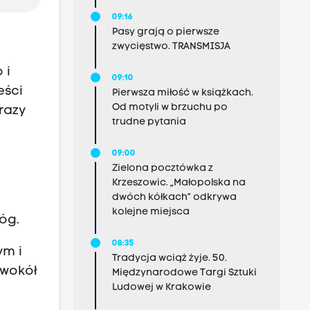
09:16
Pasy grają o pierwsze
zwycięstwo. TRANSMISJA
 i
09:10
eści
Pierwsza miłość w książkach.
Od motyli w brzuchu po
razy
trudne pytania
09:00
Zielona pocztówka z
Krzeszowic. „Małopolska na
dwóch kółkach” odkrywa
ż
kolejne miejsca
óg.
08:35
ym i
Tradycja wciąż żyje. 50.
 wokół
Międzynarodowe Targi Sztuki
Ludowej w Krakowie