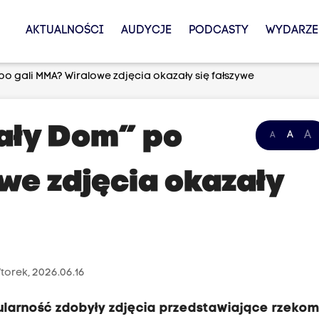
AKTUALNOŚCI
AUDYCJE
PODCASTY
WYDARZE
 gali MMA? Wiralowe zdjęcia okazały się fałszywe
ały Dom” po
A
A
A
we zdjęcia okazały
torek, 2026.06.16
larność zdobyły zdjęcia przedstawiające rzeko