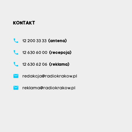
KONTAKT
phone
12 200 33 33
(antena)
phone
12 630 60 00
(recepcja)
phone
12 630 62 06
(reklama)
email
redakcja@radiokrakow.pl
email
reklama@radiokrakow.pl