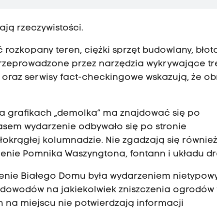
ają rzeczywistości.
ozkopany teren, ciężki sprzęt budowlany, błoto
przeprowadzone przez narzędzia wykrywające tr
 oraz serwisy fact-checkingowe wskazują, że ob
 Na grafikach „demolka” ma znajdować się po
asem wydarzenie odbywało się po stronie
łokrągłej kolumnadzie. Nie zgadzają się równie
ożenie Pomnika Waszyngtona, fontann i układu dr
enie Białego Domu była wydarzeniem nietypow
a dowodów na jakiekolwiek zniszczenia ogrodów
 na miejscu nie potwierdzają informacji