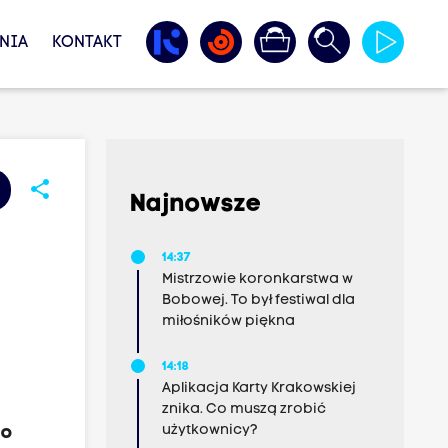
NIA
KONTAKT
share
Najnowsze
14:37
Mistrzowie koronkarstwa w
Bobowej. To był festiwal dla
miłośników piękna
14:18
Aplikacja Karty Krakowskiej
znika. Co muszą zrobić
użytkownicy?
mo