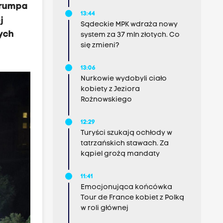
Trumpa
13:44
j
Sądeckie MPK wdraża nowy
nych
system za 37 mln złotych. Co
się zmieni?
13:06
Nurkowie wydobyli ciało
kobiety z Jeziora
Rożnowskiego
12:29
Turyści szukają ochłody w
tatrzańskich stawach. Za
kąpiel grożą mandaty
11:41
Emocjonująca końcówka
Tour de France kobiet z Polką
w roli głównej