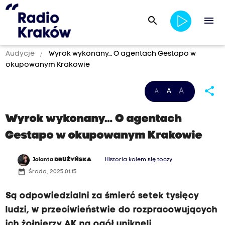
search
menu
Audycje
Wyrok wykonany… O agentach Gestapo w
okupowanym Krakowie
share
A
A
A
Wyrok wykonany… O agentach
Gestapo w okupowanym Krakowie
Jolanta
DRUŻYŃSKA
Historia kołem się toczy
date_range
Środa, 2025.01.15
Są odpowiedzialni za śmierć setek tysięcy
ludzi, w przeciwieństwie do rozpracowujących
ich żołnierzy AK na ogół uniknęli