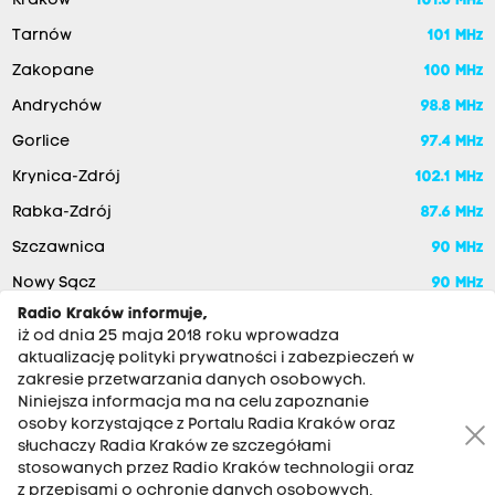
Kraków
101.6 MHz
Tarnów
101 MHz
Zakopane
100 MHz
Andrychów
98.8 MHz
Gorlice
97.4 MHz
Krynica-Zdrój
102.1 MHz
Rabka-Zdrój
87.6 MHz
Szczawnica
90 MHz
Nowy Sącz
90 MHz
Radio Kraków informuje,
iż od dnia 25 maja 2018 roku wprowadza
aktualizację polityki prywatności i zabezpieczeń w
zakresie przetwarzania danych osobowych.
Niniejsza informacja ma na celu zapoznanie
osoby korzystające z Portalu Radia Kraków oraz
słuchaczy Radia Kraków ze szczegółami
stosowanych przez Radio Kraków technologii oraz
RADIO KRAKÓW SA. Aleja Juliusza Słowackiego 22, 30-007
z przepisami o ochronie danych osobowych,