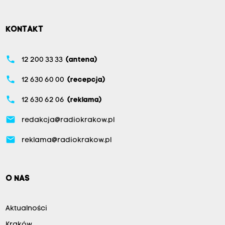
KONTAKT
phone
12 200 33 33
(antena)
phone
12 630 60 00
(recepcja)
phone
12 630 62 06
(reklama)
email
redakcja@radiokrakow.pl
email
reklama@radiokrakow.pl
O NAS
Aktualności
Kraków