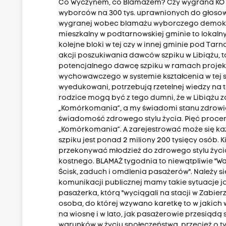
Co Wyczynem, co Blamażem? Czy wygrana KO w K
wyborców na 300 tys. uprawnionych do głosowa
wygranej wobec blamażu wyborczego demokracj
mieszkalny w podtarnowskiej gminie to lokal
kolejne bloki w tej czy w innej gminie pod Ta
akcji poszukiwania dawców szpiku w Libiążu, t
potencjalnego dawcę szpiku w ramach projekt
wychowawczego w systemie kształcenia w tej sz
wyedukowani, potrzebują rzetelnej wiedzy na t
rodzice mogą być z tego dumni, że w Libiążu
„Komórkomania”, a my świadomi stanu zdrowia
świadomość zdrowego stylu życia. Pięć proce
„Komórkomania”. A zarejestrować może się ka
szpiku jest ponad 2 miliony 200 tysięcy osób. 
przekonywać młodzież do zdrowego stylu życi
kostnego. BLAMAŻ tygodnia to niewątpliwie "W
Ścisk, zaduch i omdlenia pasażerów". Należy s
komunikacji publicznej mamy takie sytuacje 
pasażerka, którą "wyciągali na stacji w Zabie
osoba, do której wzywano karetkę to w jakich
na wiosnę i w lato, jak pasażerowie przesiąd
warunków w życiu społeczeństwa, przecież o t