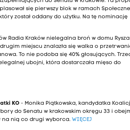
 uzupełniających do Senatu w Krakowie. Ta prop
 uplasował się pierwszy blok w ramach Społeczne
który został oddany do użytku. Na tę nominację
tów Radia Kraków nielegalna broń w domu Rysz
drugim miejscu znalazła się walka o przetrwani
nowa. To nie podoba się 40% głosujących. Trze
elegalnej ubojni, która dostarczała mięso do
atki KO
- Monika Piątkowska, kandydatka Koalicj
ybory do Senatu w krakowskim okręgu 33 i obej
 na nią co drugi wyborca.
WIĘCEJ