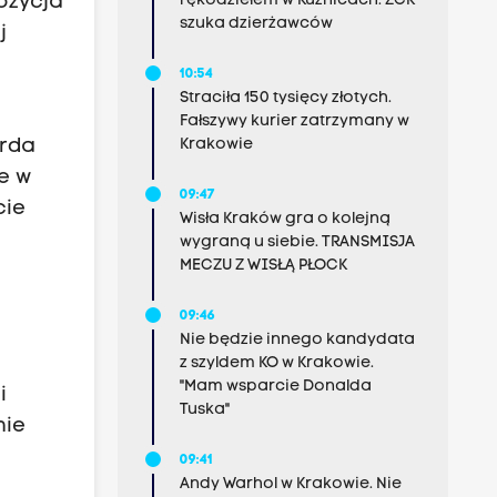
ozycja
rękodziełem w Kuźnicach. ZCK
szuka dzierżawców
j
10:54
Straciła 150 tysięcy złotych.
Fałszywy kurier zatrzymany w
arda
Krakowie
e w
09:47
cie
Wisła Kraków gra o kolejną
wygraną u siebie. TRANSMISJA
MECZU Z WISŁĄ PŁOCK
09:46
Nie będzie innego kandydata
z szyldem KO w Krakowie.
"Mam wsparcie Donalda
i
Tuska"
mie
09:41
Andy Warhol w Krakowie. Nie