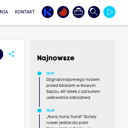
NIA
KONTAKT
share
Najnowsze
16:10
Dźgnął znajomego nożem
przed blokiem w Nowym
Sączu. 40-latek z zarzutem
usiłowania zabójstwa
15:49
„Hura, hura, hura!” Szósty
rower jedzie do pani