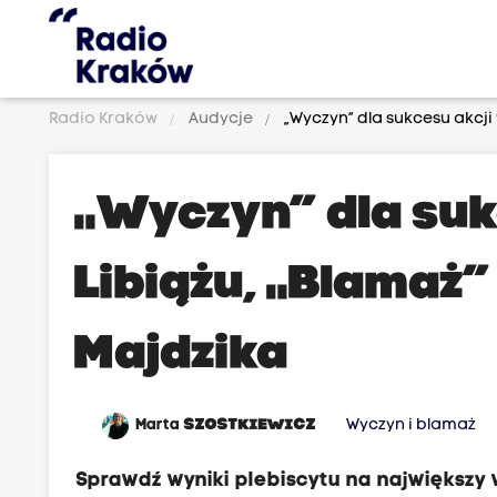
Radio Kraków
Audycje
„Wyczyn” dla sukcesu akcji 
„Wyczyn” dla suk
Libiążu, „Blamaż”
Majdzika
Marta
SZOSTKIEWICZ
Wyczyn i blamaż
Sprawdź wyniki plebiscytu na największy 