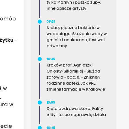
tylko Marilyn i puszka zupy,
inne oblicze artysty
 pomóc
09:31
Niebezpieczne bakterie w
wodociągu. Skażenie wody w
żytku
-
gminie Lanckorona, festiwal
odwołany
10:45
Kraków prof. Agnieszki
Chłosty-Sikorskiej - Służba
zdrowia - odc. 8. - Zniknęły
rodzinne apteki. Jak PRL
ł w
zmienił farmację w Krakowie
,
15:05
ura w
Dieta a zdrowa skóra. Fakty,
mity i to, co naprawdę działa
iecie
10:45