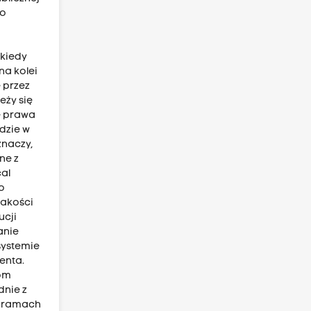
go
 kiedy
na kolei
 przez
eży się
e prawa
dzie w
znaczy,
ne z
cal
o
jakości
ucji
anie
systemie
enta.
bom
dnie z
w ramach