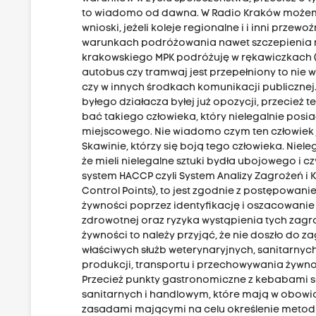
to wiadomo od dawna. W Radio Kraków możemy c
wnioski, jeżeli koleje regionalne i i inni pr
warunkach podróżowania nawet szczepienia na
krakowskiego MPK podróżuję w rękawiczkach (s
autobus czy tramwaj jest przepełniony to nie 
czy w innych środkach komunikacji publicznej
byłego działacza byłej już opozycji, przecież 
bać takiego człowieka, który nielegalnie pos
miejscowego. Nie wiadomo czym ten człowiek je
Skawinie, którzy się boją tego człowieka. Nie
że mieli nielegalne sztuki bydła ubojowego i c
system HACCP czyli System Analizy Zagrożeń i K
Control Points), to jest zgodnie z postępow
żywności poprzez identyfikację i oszacowanie 
zdrowotnej oraz ryzyka wystąpienia tych zagr
żywności to należy przyjąć, że nie doszło do
właściwych służb weterynaryjnych, sanitarnych,
produkcji, transportu i przechowywania żywn
Przecież punkty gastronomiczne z kebabami s
sanitarnych i handlowym, które mają w obowi
zasadami mającymi na celu określenie metod