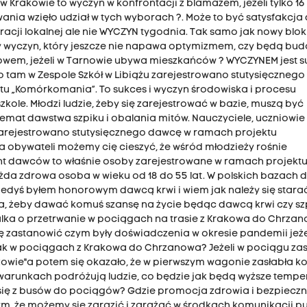
rakowie to wyczyn w konfrontacji z blamażem, jeżeli tylko 16
nia wzięło udział w tych wyborach ?. Może to być satysfakcja 
i lokalnej ale nie WYCZYN tygodnia. Tak samo jak nowy blok
ny wyczyn, który jeszcze nie napawa optymizmem, czy będą b
rnowem, jeżeli w Tarnowie ubywa mieszkańców ? WYCZYNEM jest 
o tam w Zespole Szkół w Libiążu zarejestrowano stutysięcznego
u „Komórkomania”. To sukces i wyczyn środowiska i procesu
kole. Młodzi ludzie, żeby się zarejestrować w bazie, muszą być
emat dawstwa szpiku i obalania mitów. Nauczyciele, uczniowie i
 zarejestrowano stutysięcznego dawcę w ramach projektu
 obywateli możemy cię cieszyć, że wśród młodzieży rośnie
nt dawców to właśnie osoby zarejestrowane w ramach projekt
żda zdrowa osoba w wieku od 18 do 55 lat. W polskich bazach
Kiedyś byłem honorowym dawcą krwi i wiem jak należy się starać
a, żeby dawać komuś szansę na życie będąc dawcą krwi czy sz
alka o przetrwanie w pociągach na trasie z Krakowa do Chrzan
ię zastanowić czym były doświadczenia w okresie pandemii jeże
jak w pociągach z Krakowa do Chrzanowa? Jeżeli w pociągu zas
rzowie"a potem się okazało, że w pierwszym wagonie zasłabła ko
 warunkach podróżują ludzie, co będzie jak będą wyższe tempe
ą się z busów do pociągów? Gdzie promocja zdrowia i bezpiecz
ym, że możemy się zarazić i zarażać w środkach komunikacji pu