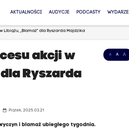
AKTUALNOŚCI
AUDYCJE
PODCASTY
WYDARZE
w Libiążu, „Blamaż” dla Ryszarda Majdzika
cesu akcji w
A
A
A
 dla Ryszarda
date_range
Piątek, 2025.03.21
wyczyn i blamaż ubiegłego tygodnia.