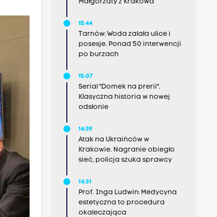
Małgorzaty z Krakowa
15:44
Tarnów: Woda zalała ulice i
posesje. Ponad 50 interwencji
po burzach
15:07
Serial "Domek na prerii".
Klasyczna historia w nowej
odsłonie
14:39
Atak na Ukraińców w
Krakowie. Nagranie obiegło
sieć, policja szuka sprawcy
14:31
Prof. Inga Ludwin: Medycyna
estetyczna to procedura
okaleczająca