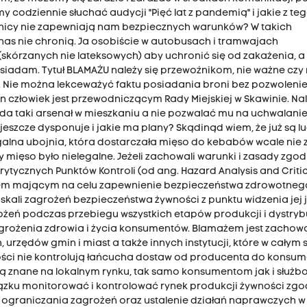
odziennie słuchać audycji "Pięć lat z pandemią" i jakie z te
zewoźnicy nie zapewniają nam bezpiecznych warunków? W takich
s nie chronią. Ja osobiście w autobusach i tramwajach
kórzanych nie lateksowych) aby uchronić się od zakażenia, a
wsiadam. Tytuł BLAMAŻU należy się przewoźnikom, nie ważne czy 
. Nie można lekceważyć faktu posiadania broni bez pozwolenie
ten człowiek jest przewodniczącym Rady Miejskiej w Skawinie. Nal
iada taki arsenał w mieszkaniu a nie pozwalać mu na uchwalani
szcze dysponuje i jakie ma plany? Skądinąd wiem, że już są lu
legalna ubojnia, która dostarczała mięso do kebabów wcale nie 
zy mięso było nielegalne. Jeżeli zachowali warunki i zasady zgod
rytycznych Punktów Kontroli (od ang. Hazard Analysis and Criti
aniem mającym na celu zapewnienie bezpieczeństwa zdrowotneg
skali zagrożeń bezpieczeństwa żywności z punktu widzenia jej 
ożeń podczas przebiegu wszystkich etapów produkcji i dystryb
 zagrożenia zdrowia i życia konsumentów. Blamażem jest zachow
 urzędów gmin i miast a także innych instytucji, które w całym 
ości nie kontrolują łańcucha dostaw od producenta do konsum
ą znane na lokalnym rynku, tak samo konsumentom jak i służ
ązku monitorować i kontrolować rynek produkcji żywności zgo
 ograniczania zagrożeń oraz ustalenie działań naprawczych 