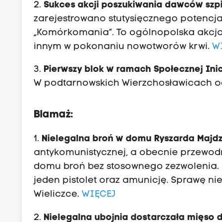
2.
Sukces akcji poszukiwania dawców szpi
zarejestrowano stutysięcznego potencj
„Komórkomania”. To ogólnopolska akcj
innym w pokonaniu nowotworów krwi.
W
3.
Pierwszy blok w ramach Społecznej Ini
W podtarnowskich Wierzchosławicach o
Blamaż:
1.
Nielegalna broń w domu Ryszarda Majdz
antykomunistycznej, a obecnie przewodn
domu broń bez stosownego zezwolenia. P
jeden pistolet oraz amunicję. Sprawę n
Wieliczce.
WIĘCEJ
2.
Nielegalna ubojnia dostarczała mięso