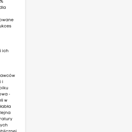
 %
dla
udowane
sukces
 ich
u
 dawców
 i
piku
owa -
li w
łabła
lejna
ratury
nych
blicznej