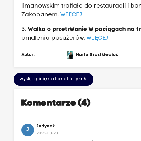
limanowskim trafiało do restauracji i b
Zakopanem.
WIĘCEJ
3.
Walka o przetrwanie w pociągach na t
omdlenia pasażerów.
WIĘCEJ
Autor:
Marta Szostkiewicz
Wyślij opinię na temat artykułu
Komentarze (4)
Jedynak
J
2025-03-23