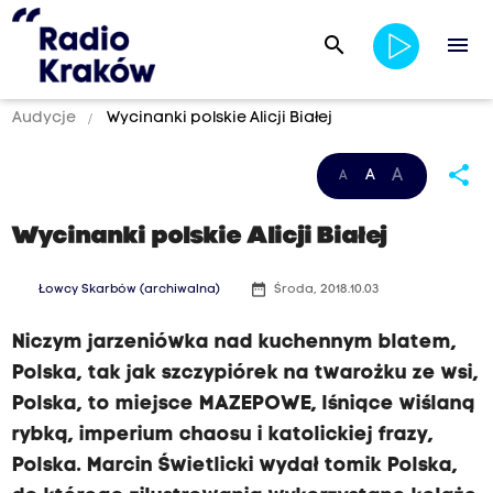
search
menu
Audycje
Wycinanki polskie Alicji Białej
share
A
A
A
Wycinanki polskie Alicji Białej
date_range
Łowcy Skarbów (archiwalna)
Środa, 2018.10.03
Niczym jarzeniówka nad kuchennym blatem,
Polska, tak jak szczypiórek na twarożku ze wsi,
Polska, to miejsce MAZEPOWE, lśniące wiślaną
rybką, imperium chaosu i katolickiej frazy,
Polska. Marcin Świetlicki wydał tomik Polska,