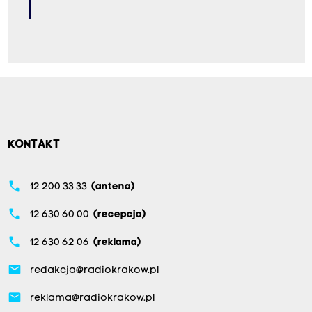
KONTAKT
phone
12 200 33 33
(antena)
phone
12 630 60 00
(recepcja)
phone
12 630 62 06
(reklama)
email
redakcja@radiokrakow.pl
email
reklama@radiokrakow.pl