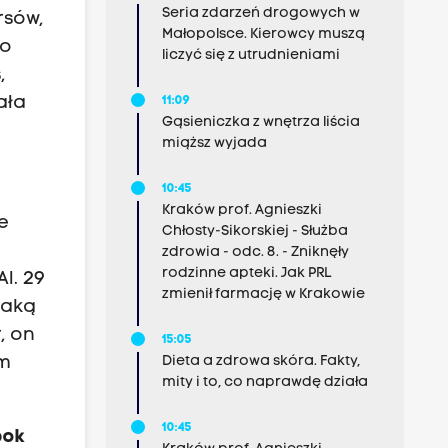
Seria zdarzeń drogowych w
rsów,
Małopolsce. Kierowcy muszą
go
liczyć się z utrudnieniami
,
ała
11:09
Gąsieniczka z wnętrza liścia
miąższ wyjada
10:45
Kraków prof. Agnieszki
e
Chłosty-Sikorskiej - Służba
zdrowia - odc. 8. - Zniknęły
rodzinne apteki. Jak PRL
l. 29
zmienił farmację w Krakowie
taką
, on
15:05
Dieta a zdrowa skóra. Fakty,
em
mity i to, co naprawdę działa
10:45
bok