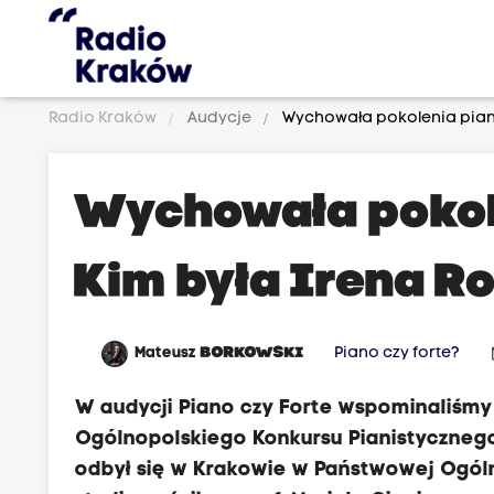
Radio Kraków
Audycje
Wychowała pokolenia piani
Wychowała pokol
Kim była Irena R
da
Mateusz
BORKOWSKI
Piano czy forte?
W audycji Piano czy Forte wspominaliśmy
Ogólnopolskiego Konkursu Pianistycznego 
odbył się w Krakowie w Państwowej Ogólno