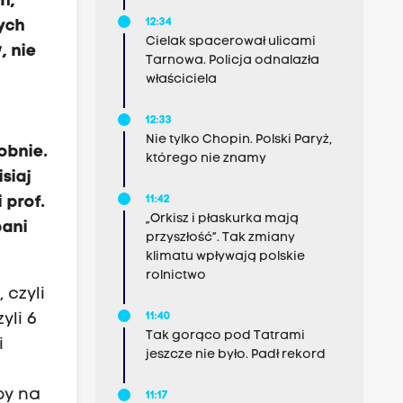
h,
12:34
zych
Cielak spacerował ulicami
, nie
Tarnowa. Policja odnalazła
właściciela
12:33
Nie tylko Chopin. Polski Paryż,
obnie.
którego nie znamy
siaj
 prof.
11:42
„Orkisz i płaskurka mają
pani
przyszłość”. Tak zmiany
klimatu wpływają polskie
rolnictwo
 czyli
yli 6
11:40
Tak gorąco pod Tatrami
i
jeszcze nie było. Padł rekord
by na
11:17