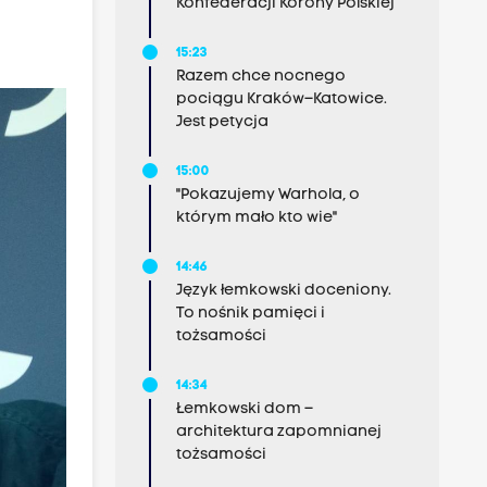
Konfederacji Korony Polskiej
15:23
Razem chce nocnego
pociągu Kraków–Katowice.
Jest petycja
15:00
"Pokazujemy Warhola, o
którym mało kto wie"
14:46
Język łemkowski doceniony.
To nośnik pamięci i
tożsamości
14:34
Łemkowski dom –
architektura zapomnianej
tożsamości