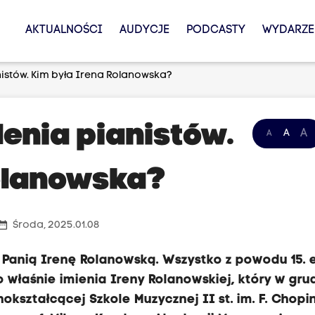
AKTUALNOŚCI
AUDYCJE
PODCASTY
WYDARZE
stów. Kim była Irena Rolanowska?
enia pianistów.
A
A
A
olanowska?
te_range
Środa, 2025.01.08
 Panią Irenę Rolanowską. Wszystko z powodu 15. e
właśnie imienia Ireny Rolanowskiej, który w gru
kształcącej Szkole Muzycznej II st. im. F. Chopi