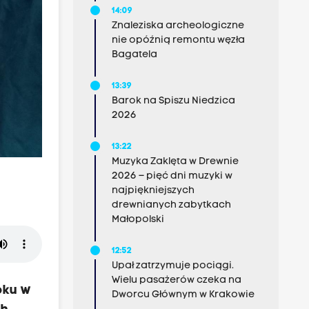
14:09
Znaleziska archeologiczne
nie opóźnią remontu węzła
Bagatela
13:39
Barok na Spiszu Niedzica
2026
13:22
Muzyka Zaklęta w Drewnie
2026 – pięć dni muzyki w
najpiękniejszych
drewnianych zabytkach
Małopolski
12:52
Upał zatrzymuje pociągi.
Wielu pasażerów czeka na
oku w
Dworcu Głównym w Krakowie