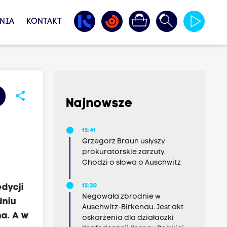
NIA
KONTAKT
share
Najnowsze
15:41
Grzegorz Braun usłyszy
prokuratorskie zarzuty.
Chodzi o słowa o Auschwitz
dycji
15:30
Negowała zbrodnie w
dniu
Auschwitz-Birkenau. Jest akt
na. A w
oskarżenia dla działaczki