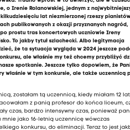
owska. Trudno wprost w to uwierzyć, ale w czasac
e, o Irenie Rolanowskiej, jednym z najwybitniejs
kudziesięciu lat niezmierzonej rzeszy pianistów
sach publikowanych z okazji przyznanych nagród,
po prostu tras koncertowych uczniowie Ireny
ko. To jakby tytuł szlachecki. Albo legitymacja
zieć, że ta sytuacja wygląda w 2024 jeszcze pod
konkursu, ale właśnie my też chcemy przybliżyć dzi
nasze spotkanie. Jeszcze tylko dopowiem, że Pani
y właśnie w tym konkursie, ale także uczennicą 
icą, zostałam tą uczennicą, kiedy miałam 12 lat,
racowałam z panią profesor do końca liceum, cz
iały czas, bardzo intensywny czas, ponieważ pan
 mnie jako 16-letnią uczennicę wówczas
ego konkursu, do eliminacji. Teraz to jest jak