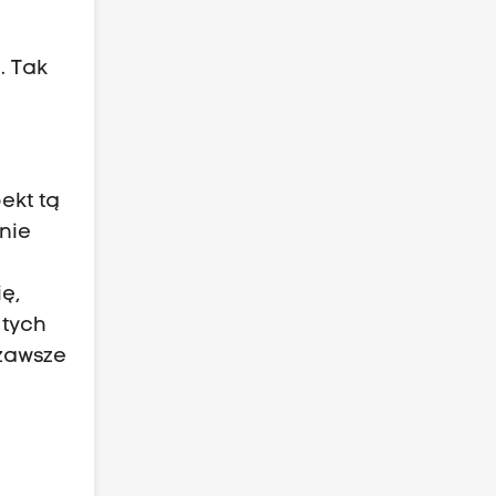
. Tak
ekt tą
nie
ę,
 tych
 zawsze