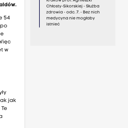
Kraków prof. Agnieszki
kaldów.
Chłosty-Sikorskiej - Służba
zdrowia - odc. 7. - Bez nich
e 54
medycyna nie mogłaby
istnieć
 po
ie
 Więc
t w
yły
tak jak
 Te
a