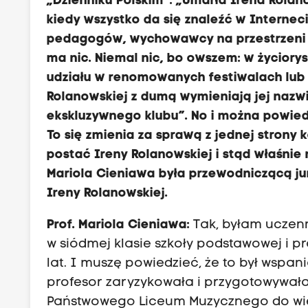
„Dzienniku Polskim”: „Umarła Irena Rolan
kiedy wszystko da się znaleźć w Interneci
pedagogów, wychowawcy na przestrzeni kil
ma nic. Niemal nic, bo owszem: w życiory
udziału w renomowanych festiwalach lub 
Rolanowskiej z dumą wymieniają jej nazwis
ekskluzywnego klubu”. No i można powied
To się zmienia za sprawą z jednej strony 
postać Ireny Rolanowskiej i stąd właśnie 
Mariola Cieniawa była przewodniczącą jur
Ireny Rolanowskiej.
Prof. Mariola Cieniawa:
Tak, byłam uczenn
w siódmej klasie szkoły podstawowej i p
lat. I muszę powiedzieć, że to był wspan
profesor zaryzykowała i przygotowywała
Państwowego Liceum Muzycznego do wielki