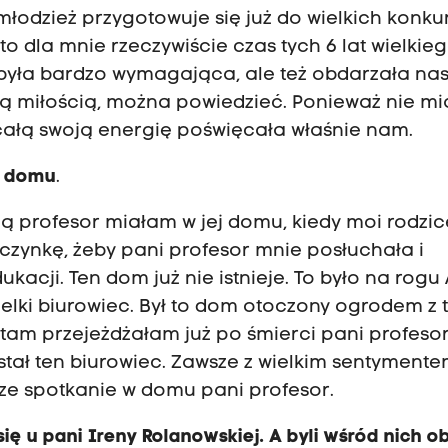
młodzież przygotowuje się już do wielkich konku
 to dla mnie rzeczywiście czas tych 6 lat wielkie
 była bardzo wymagająca, ale też obdarzała nas
 miłością, można powiedzieć. Ponieważ nie mi
, całą swoją energię poświęcała właśnie nam.
ej domu
.
nią profesor miałam w jej domu, kiedy moi rodzic
wczynkę, żeby pani profesor mnie posłuchała i
acji. Ten dom już nie istnieje. To było na rogu A
 wielki biurowiec. Był to dom otoczony ogrodem z 
 tam przejeżdżałam już po śmierci pani profesor
wstał ten biurowiec. Zawsze z wielkim sentyment
ze spotkanie w domu pani profesor.
się u pani Ireny Rolanowskiej. A byli wśród nich o