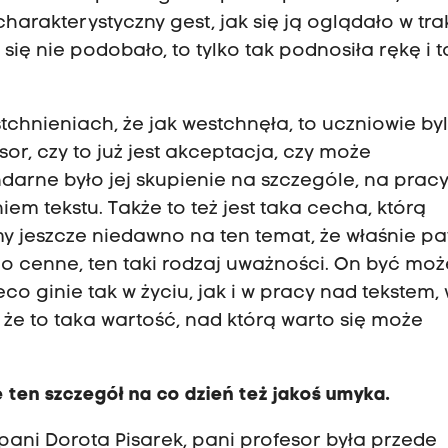
 charakterystyczny gest, jak się ją oglądało w tra
się nie podobało, to tylko tak podnosiła rękę i t
tchnieniach, że jak westchnęła, to uczniowie byl
or, czy to już jest akceptacja, czy może
ndarne było jej skupienie na szczególe, na prac
m tekstu. Także to też jest taka cecha, którą
y jeszcze niedawno na ten temat, że właśnie pa
zo cenne, ten taki rodzaj uważności. On być moż
o ginie tak w życiu, jak i w pracy nad tekstem,
że to taka wartość, nad którą warto się może
 ten szczegół na co dzień też jakoś umyka.
 pani Dorota Pisarek, pani profesor była przede