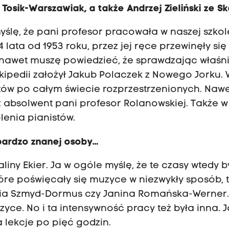
 Tosik-Warszawiak, a także Andrzej Zieliński ze S
 myślę, że pani profesor pracowała w naszej szkol
54 lata od 1953 roku, przez jej ręce przewinęły się
 nawet muszę powiedzieć, że sprawdzając właśn
ikipedii założył Jakub Polaczek z Nowego Jorku.
ów po całym świecie rozprzestrzenionych. Nawe
eż absolwent pani profesor Rolanowskiej. Także w
lenia pianistów.
 bardzo znanej osoby…
liny Ekier. Ja w ogóle myślę, że te czasy wtedy b
które poświęcały się muzyce w niezwykły sposób, 
ria Szmyd-Dormus czy Janina Romańska-Werner.
yce. No i ta intensywność pracy też była inna. J
 lekcje po pięć godzin.