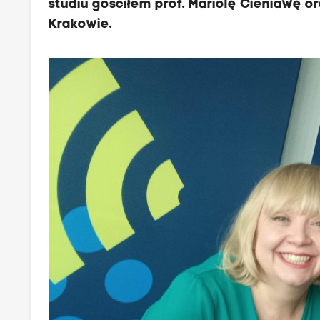
studiu gościłem prof. Mariolę Cieniawę o
Krakowie.