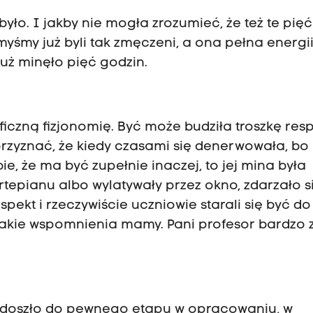
było. I jakby nie mogła zrozumieć, że też te pięć
yśmy już byli tak zmęczeni, a ona pełna energii
już minęło pięć godzin.
yficzną fizjonomię. Być może budziła troszkę resp
 przyznać, że kiedy czasami się denerwowała, bo 
e, że ma być zupełnie inaczej, to jej mina była
rtepianu albo wylatywały przez okno, zdarzało si
spekt i rzeczywiście uczniowie starali się być do
e takie wspomnienia mamy. Pani profesor bardzo
się doszło do pewnego etapu w opracowaniu, w