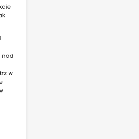
kcie
ak
i
y nad
trz w
e
 w