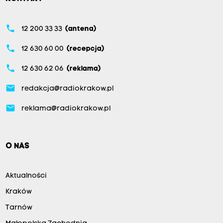
phone
12 200 33 33
(antena)
phone
12 630 60 00
(recepcja)
phone
12 630 62 06
(reklama)
email
redakcja@radiokrakow.pl
email
reklama@radiokrakow.pl
O NAS
Aktualności
Kraków
Tarnów