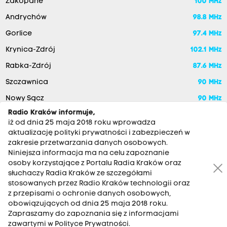
Zakopane
100 MHz
Andrychów
98.8 MHz
Gorlice
97.4 MHz
Krynica-Zdrój
102.1 MHz
Rabka-Zdrój
87.6 MHz
Szczawnica
90 MHz
Nowy Sącz
90 MHz
Radio Kraków informuje,
iż od dnia 25 maja 2018 roku wprowadza
aktualizację polityki prywatności i zabezpieczeń w
zakresie przetwarzania danych osobowych.
Niniejsza informacja ma na celu zapoznanie
osoby korzystające z Portalu Radia Kraków oraz
słuchaczy Radia Kraków ze szczegółami
stosowanych przez Radio Kraków technologii oraz
RADIO KRAKÓW SA. Aleja Juliusza Słowackiego 22, 30-007
z przepisami o ochronie danych osobowych,
Kraków
obowiązujących od dnia 25 maja 2018 roku.
Zapraszamy do zapoznania się z informacjami
Antena: 12 200 33 33
zawartymi w Polityce Prywatności.