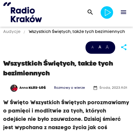
search
menu
Audycje
Wszystkich Świętych, także tych bezimiennych
share
A
A
A
Wszystkich Świętych, także tych
bezimiennych
date_range
Anna
KLUZ- ŁOŚ
Rozmowy o wierze
Środa, 2023.11.01
W Święto Wszystkich Świętych porozmawiamy
o pamięci i modlitwie za tych, których
odejście nie było zauważone. Dzisiaj śmierć
jest wypchana z naszego życia jak coś