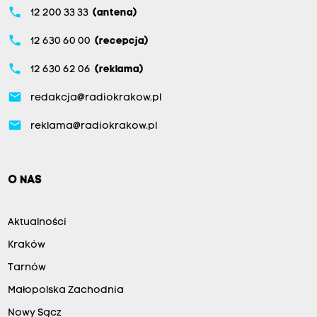
phone
12 200 33 33
(antena)
phone
12 630 60 00
(recepcja)
phone
12 630 62 06
(reklama)
email
redakcja@radiokrakow.pl
email
reklama@radiokrakow.pl
O NAS
Aktualności
Kraków
Tarnów
Małopolska Zachodnia
Nowy Sącz