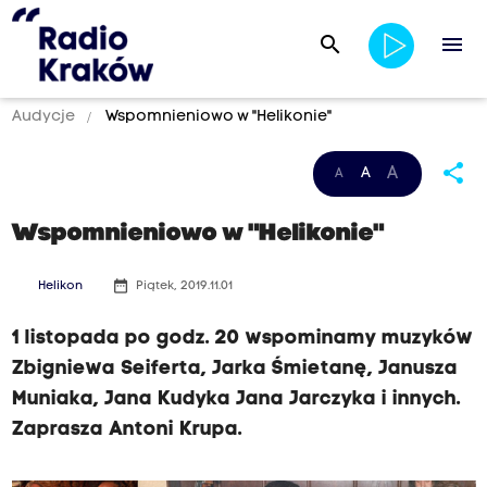
search
menu
Audycje
Wspomnieniowo w "Helikonie"
share
A
A
A
Wspomnieniowo w "Helikonie"
date_range
Helikon
Piątek, 2019.11.01
1 listopada po godz. 20 wspominamy muzyków
Zbigniewa Seiferta, Jarka Śmietanę, Janusza
Muniaka, Jana Kudyka Jana Jarczyka i innych.
Zaprasza Antoni Krupa.