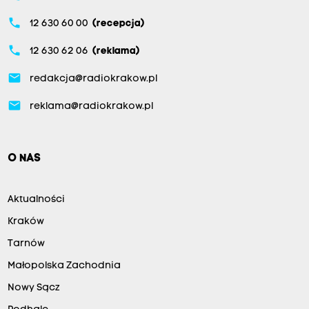
phone
12 630 60 00
(recepcja)
phone
12 630 62 06
(reklama)
email
redakcja@radiokrakow.pl
email
reklama@radiokrakow.pl
O NAS
Aktualności
Kraków
Tarnów
Małopolska Zachodnia
Nowy Sącz