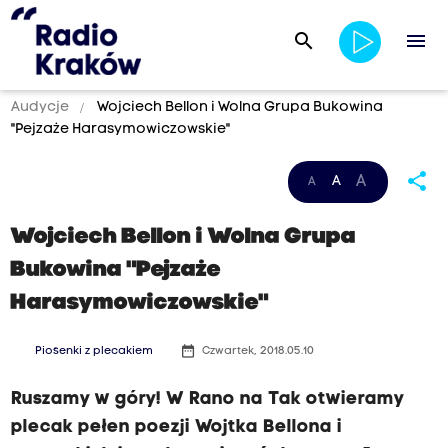
search
menu
Audycje
Wojciech Bellon i Wolna Grupa Bukowina
"Pejzaże Harasymowiczowskie"
share
A
A
A
Wojciech Bellon i Wolna Grupa
Bukowina "Pejzaże
Harasymowiczowskie"
date_range
Piosenki z plecakiem
Czwartek, 2018.05.10
Ruszamy w góry! W Rano na Tak otwieramy
plecak pełen poezji Wojtka Bellona i