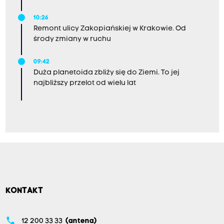
10:26
Remont ulicy Zakopiańskiej w Krakowie. Od
środy zmiany w ruchu
09:42
Duża planetoida zbliży się do Ziemi. To jej
najbliższy przelot od wielu lat
KONTAKT
phone
12 200 33 33
(antena)