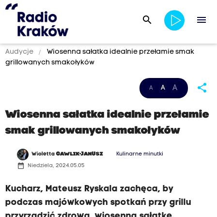
search
menu
Audycje
Wiosenna sałatka idealnie przełamie smak
grillowanych smakołyków
share
A
A
A
Wiosenna sałatka idealnie przełamie
smak grillowanych smakołyków
Wioletta
GAWLIK-JANUSZ
Kulinarne minutki
date_range
Niedziela, 2024.05.05
Kucharz, Mateusz Ryskala zachęca, by
podczas majówkowych spotkań przy grillu
przyrządzić zdrową, wiosenną sałatkę.