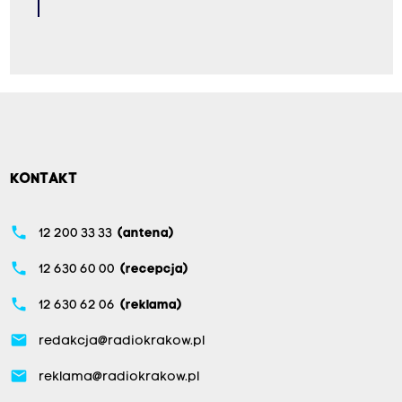
KONTAKT
phone
12 200 33 33
(antena)
phone
12 630 60 00
(recepcja)
phone
12 630 62 06
(reklama)
email
redakcja@radiokrakow.pl
email
reklama@radiokrakow.pl