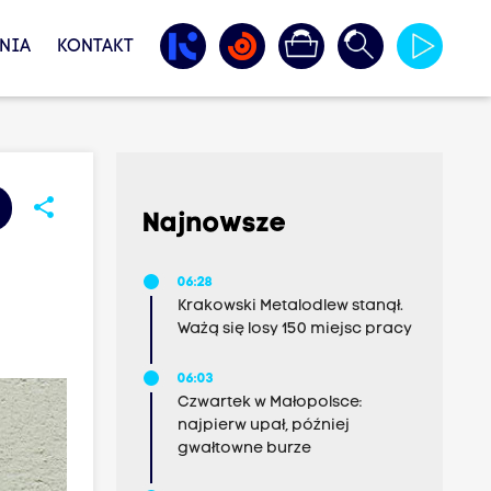
NIA
KONTAKT
share
Najnowsze
06:28
Krakowski Metalodlew stanął.
Ważą się losy 150 miejsc pracy
06:03
Czwartek w Małopolsce:
najpierw upał, później
gwałtowne burze