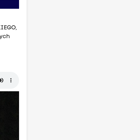
KIEGO,
wych