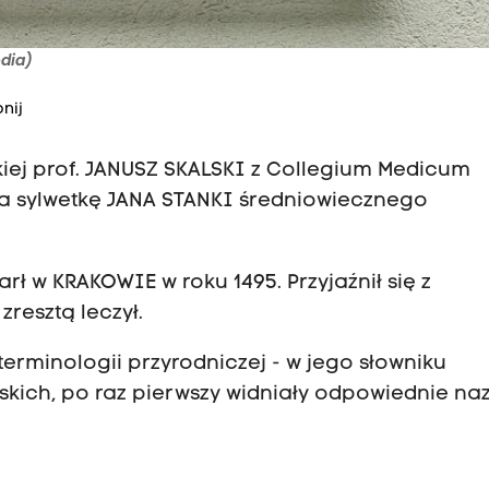
dia)
nij
skiej prof. JANUSZ SKALSKI z Collegium Medicum
ia sylwetkę JANA STANKI średniowiecznego
rł w KRAKOWIE w roku 1495. Przyjaźnił się z
resztą leczył.
terminologii przyrodniczej - w jego słowniku
skich, po raz pierwszy widniały odpowiednie na