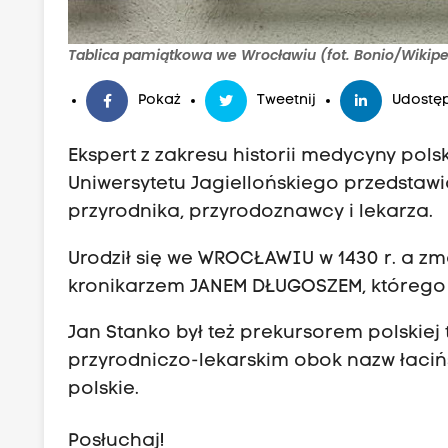
Tablica pamiątkowa we Wrocławiu (fot. Bonio/Wikipe
Pokaż
Tweetnij
Udostęp
Ekspert z zakresu historii medycyny pol
Uniwersytetu Jagiellońskiego przedstaw
przyrodnika, przyrodoznawcy i lekarza.
Urodził się we WROCŁAWIU w 1430 r. a zma
kronikarzem JANEM DŁUGOSZEM, którego z
Jan Stanko był też prekursorem polskiej 
przyrodniczo-lekarskim obok nazw łaciń
polskie.
Posłuchaj!