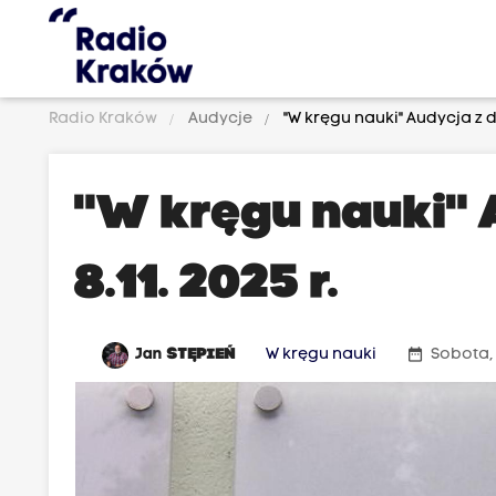
Radio Kraków
Audycje
"W kręgu nauki" Audycja z dn.
"W kręgu nauki" 
8.11. 2025 r.
date_range
Jan
STĘPIEŃ
W kręgu nauki
Sobota, 