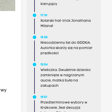
kierujący
17:10
Kolarski hat-trick Jonathana
Milana!
15:55
Niecodzienny list do GDDKiA.
Autorka skarży się na pomiar
prędkości
15:54
Wieliczka. Dwuletnie dziecko
zamknięte w nagrzanym
aucie, matka była na
zakupach
zwy
15:51
Przedterminowe wybory w
Krakowie. Jest decyzja