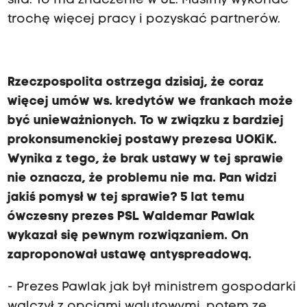
siła. To ma znaczenie w UE. Musimy wykonać
trochę więcej pracy i pozyskać partnerów.
Rzeczpospolita ostrzega dzisiaj, że coraz
więcej umów ws. kredytów we frankach może
być unieważnionych. To w związku z bardziej
prokonsumenckiej postawy prezesa UOKiK.
Wynika z tego, że brak ustawy w tej sprawie
nie oznacza, że problemu nie ma. Pan widzi
jakiś pomysł w tej sprawie? 5 lat temu
ówczesny prezes PSL Waldemar Pawlak
wykazał się pewnym rozwiązaniem. On
zaproponował ustawę antyspreadową.
- Prezes Pawlak jak był ministrem gospodarki
walczył z opcjami walutowymi, potem ze