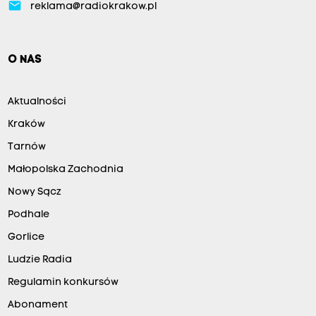
email
reklama@radiokrakow.pl
O NAS
Aktualności
Kraków
Tarnów
Małopolska Zachodnia
Nowy Sącz
Podhale
Gorlice
Ludzie Radia
Regulamin konkursów
Abonament