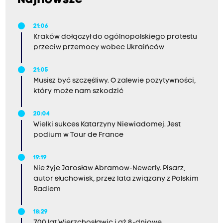
Najnowsze
21:06
Kraków dołączył do ogólnopolskiego protestu
przeciw przemocy wobec Ukraińców
21:05
Musisz być szczęśliwy. O zalewie pozytywności,
który może nam szkodzić
20:04
Wielki sukces Katarzyny Niewiadomej. Jest
podium w Tour de France
19:19
Nie żyje Jarosław Abramow-Newerly. Pisarz,
autor słuchowisk, przez lata związany z Polskim
Radiem
18:29
700 lat Wierzchosławic i aż 8-dniowe