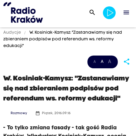
search
menu
Audycje
W. Kosiniak-Kamysz: "Zastanawiamy się nad
zbieraniem podpisów pod referendum ws. reformy
edukacji"
share
A
A
A
W. Kosiniak-Kamysz: "Zastanawiamy
się nad zbieraniem podpisów pod
referendum ws. reformy edukacji"
date_range
Rozmowy
Piątek, 2016.09.16
- To tylko zmiana fasady - tak gość Radia