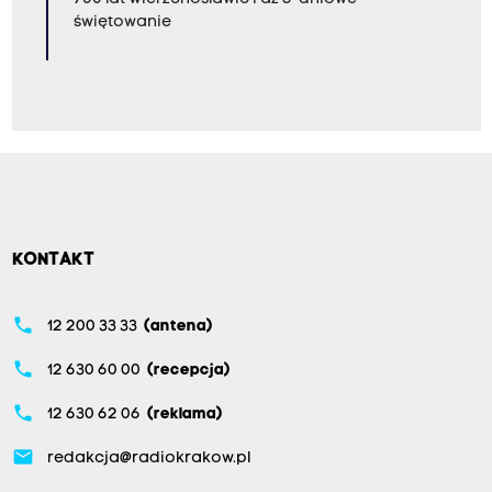
świętowanie
KONTAKT
phone
12 200 33 33
(antena)
phone
12 630 60 00
(recepcja)
phone
12 630 62 06
(reklama)
email
redakcja@radiokrakow.pl