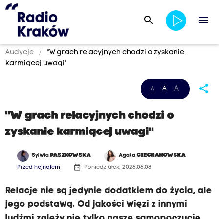
search
menu
Audycje
"W grach relacyjnych chodzi o zyskanie
karmiącej uwagi"
share
A
A
A
"W grach relacyjnych chodzi o
zyskanie karmiącej uwagi"
Sylwia
PASZKOWSKA
Agata
CIECHANOWSKA
date_range
Przed hejnałem
Poniedziałek, 2026.06.08
Relacje nie są jedynie dodatkiem do życia, ale
jego podstawą. Od jakości więzi z innymi
ludźmi zależy nie tylko nasze samopoczucie,