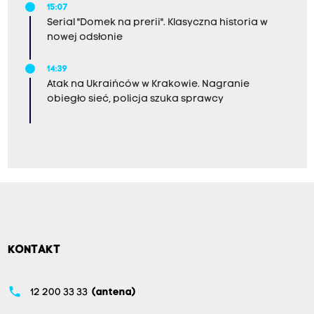
15:07
Serial "Domek na prerii". Klasyczna historia w
nowej odsłonie
14:39
Atak na Ukraińców w Krakowie. Nagranie
obiegło sieć, policja szuka sprawcy
KONTAKT
phone
12 200 33 33
(antena)