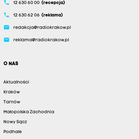
phone
12 630 60 00
(recepcja)
phone
12 630 62 06
(reklama)
email
redakcja@radiokrakow.pl
email
reklama@radiokrakow.pl
O NAS
Aktualności
Kraków
Tarnów
Małopolska Zachodnia
Nowy Sącz
Podhale