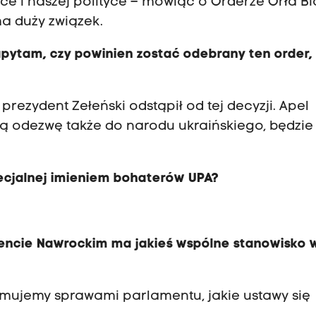
lsce i naszej polityce – mówiąc o Orderze Orła B
ma duży związek.
apytam, czy powinien zostać odebrany ten order,
prezydent Zełeński odstąpił od tej decyzji. Apel
ją odezwę także do narodu ukraińskiego, będzie
ecjalnej imieniem bohaterów UPA?
encie Nawrockim ma jakieś wspólne stanowisko w
zajmujemy sprawami parlamentu, jakie ustawy się