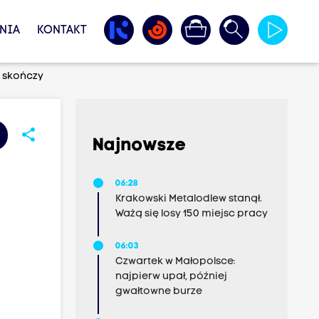
NIA
KONTAKT
ę skończy
share
Najnowsze
06:28
Krakowski Metalodlew stanął.
Ważą się losy 150 miejsc pracy
06:03
Czwartek w Małopolsce:
najpierw upał, później
gwałtowne burze