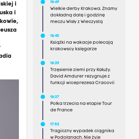
18:49
kiej i
Wielkie derby Krakowa. Znamy
uska i
dokładną datę i godzinę
akowie,
meczu Wisły z Wieczystą
neusza
18:45
Książki na wakacje polecają
y
krakowscy księgarze
adia
18:39
Trzęsienie ziemi przy Kałuży.
David Amdurer rezygnuje z
funkcji wiceprezesa Cracovii
18:37
Polka trzecia na etapie Tour
de France
17:52
Tragiczny wypadek ciągnika
w Podolanach. Nie żyje