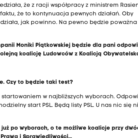
działa, że z racji współpracy z ministrem Rasie
o faktu, że to kontynuacja pewnych działań. Oby
zadziała, jak powinno. Na pewno będzie poważna
anii Moniki Piątkowskiej będzie dla pani odpow
kolejną koalicję Ludowców z Koalicją Obywatelsk
. Czy to będzie taki test?
ze startowaniem w najbliższych wyborach. Odpo
ielny start PSL. Będą listy PSL. U nas nic się n
o już po wyborach, o te możliwe koalicje przy dwó
rawa i Sprawiedliwości...