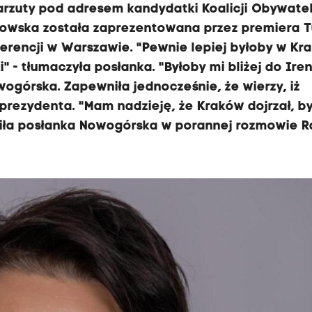
zuty pod adresem kandydatki Koalicji Obywatels
kowska została zaprezentowana przez premiera T
rencji w Warszawie. "Pewnie lepiej byłoby w Kr
" - tłumaczyła posłanka. "Byłoby mi bliżej do Ire
wogórska. Zapewniła jednocześnie, że wierzy, iż
rezydenta. "Mam nadzieję, że Kraków dojrzał, b
iła posłanka Nowogórska w porannej rozmowie R