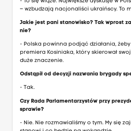
- To się wiąże. Największe dyskusje w Po
– wzbudzają nacjonaliści ukraińscy. To 
Jakie jest pani stanowisko? Tak wprost z
nie?
- Polska powinna podjąć działania, żeby 
premiera Kosiniaka, który skierował swo
duże znaczenie.
Odstąpił od decyzji nazwania brygady sp
- Tak.
Czy Rada Parlamentarzystów przy prezyd
sprawie?
- Nie. Nie rozmawialiśmy o tym. My się 