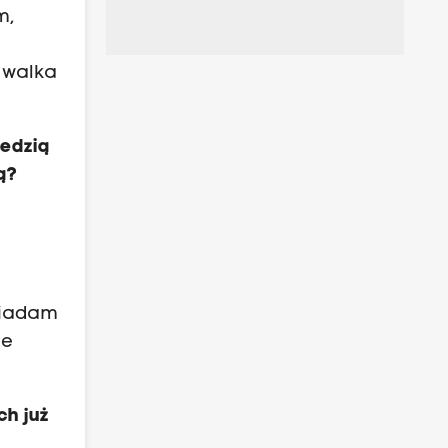
m,
 walka
iedzią
ą?
wiadam
ie
ch już