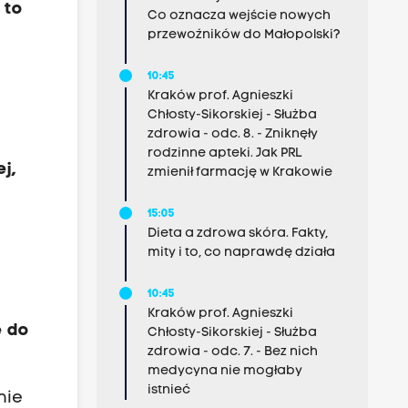
 to
Co oznacza wejście nowych
przewoźników do Małopolski?
10:45
Kraków prof. Agnieszki
Chłosty-Sikorskiej - Służba
zdrowia - odc. 8. - Zniknęły
rodzinne apteki. Jak PRL
j,
zmienił farmację w Krakowie
15:05
Dieta a zdrowa skóra. Fakty,
mity i to, co naprawdę działa
10:45
Kraków prof. Agnieszki
e do
Chłosty-Sikorskiej - Służba
zdrowia - odc. 7. - Bez nich
medycyna nie mogłaby
istnieć
nie