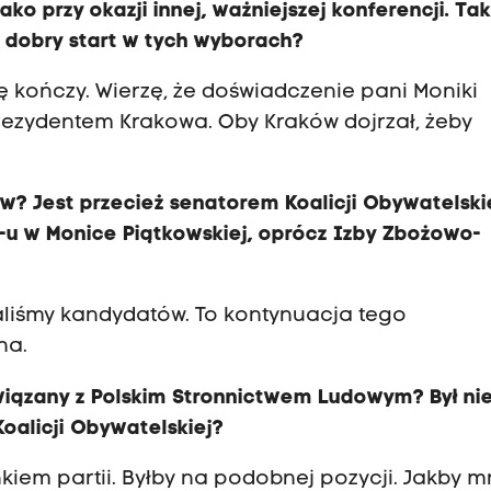
o przy okazji innej, ważniejszej konferencji. Tak
e dobry start w tych wyborach?
ię kończy. Wierzę, że doświadczenie pani Moniki
prezydentem Krakowa. Oby Kraków dojrzał, żeby
? Jest przecież senatorem Koalicji Obywatelskie
SL-u w Monice Piątkowskiej, oprócz Izby Zbożowo-
raliśmy kandydatów. To kontynuacja tego
na.
związany z Polskim Stronnictwem Ludowym? Był ni
oalicji Obywatelskiej?
łonkiem partii. Byłby na podobnej pozycji. Jakby m