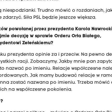
ą niespodzianki. Trudno mówić o rozdaniach, ja
e zdarzyć. Siła PSL będzie jeszcze większa.
stów powołanej przez prezydenta Karola Nawrock
jmie decyzję w sprawie Orderu Orła Białego,
zydentowi Zełeńskiemu?
sku prezydenta opinie za i przeciw. Na pewno d
stkich racji. Zobaczymy. Jakby mnie pan zapytał
 to nazwać po imieniu. Relacje współczesne nal
mordowanych. Jak mamy budować relacje w ram
winna zostać nazwana po imieniu. Trzeba mówić 
ich na współczesne pokolenia.
o?