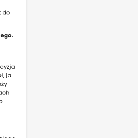
k do
iego.
ecyzja
, ja
eży
ach
o