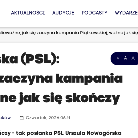
AKTUALNOŚCI
AUDYCJE
PODCASTY
WYDARZE
Nieważne, jak się zaczyna kampania Piątkowskiej, ważne jak si
ka (PSL):
A
A
A
ę zaczyna kampania
ne jak się skończy
date_range
raków
Czwartek, 2026.06.11
ńczy - tak posłanka PSL Urszula Nowogórska