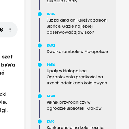
Łukasza Gibały
15:35
Już za kilka dni Księżyc zasłoni
Słońce. Gdzie najlepiej
obserwować zjawisko?
15:02
i
Dwa karambole w Małopolsce
 szef
i bywa
14:56
Upały w Małopolsce.
ać
Ograniczenia prędkości na
trzech odcinkach kolejowych
zki
14:40
ie.
Piknik przyrodniczy w
ogrodzie Biblioteki Kraków
gi.
13:10
Konkurencja na kolei rośnie.