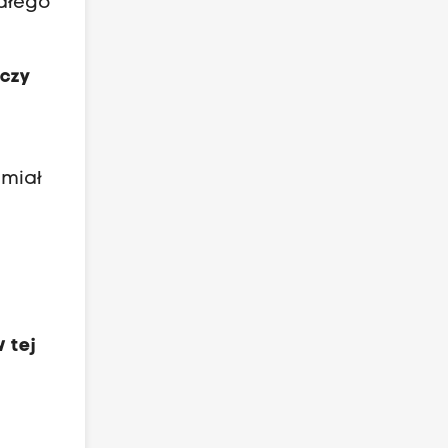
iałego
 czy
 miał
 tej