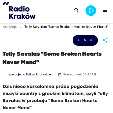
search
menu
Audycje
Telly Savalas "Some Broken Hearts Never Mend"
share
A
A
A
Telly Savalas "Some Broken Hearts
Never Mend"
date_range
Wakacje na Dzikim Zachodzie
Poniedziałek, 2019.08.19
Dziś nieco karkołomna próba pogodzenia
muzyki country z greckim klimatem, czyli Telly
Savalas w przeboju "Some Broken Hearts
Never Mend"