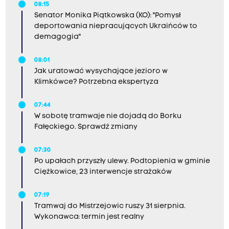
08:15
Senator Monika Piątkowska (KO): "Pomysł
deportowania niepracujących Ukraińców to
demagogia"
08:01
Jak uratować wysychające jezioro w
Klimkówce? Potrzebna ekspertyza
07:44
W sobotę tramwaje nie dojadą do Borku
Fałęckiego. Sprawdź zmiany
07:30
Po upałach przyszły ulewy. Podtopienia w gminie
Ciężkowice, 23 interwencje strażaków
07:19
Tramwaj do Mistrzejowic ruszy 31 sierpnia.
Wykonawca: termin jest realny