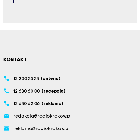
KONTAKT
phone
12 200 33 33
(antena)
phone
12 630 60 00
(recepcja)
phone
12 630 62 06
(reklama)
email
redakcja@radiokrakow.pl
email
reklama@radiokrakow.pl