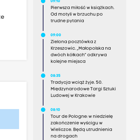
09:10
Pierwsza miłość w książkach.
Od motyli w brzuchu po
że
trudne pytania
09:00
Zielona pocztówka z
Krzeszowic. „Małopolska na
dwóch kółkach” odkrywa
kolejne miejsca
08:35
Tradycja wciąż żyje. 50.
Międzynarodowe Targi Sztuki
Ludowej w Krakowie
08:10
Tour de Pologne: w niedzielę
zakończenie wyścigu w
Wieliczce. Będą utrudnienia
na drogach