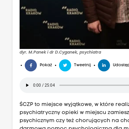
dyr. M.Panek i dr D.Cyganek, psychiatra
Pokaż
Tweetnij
Udostęp
ŚCZP to miejsce wyjątkowe, w które rea
psychiatryczny opieki w miejscu zamieszk
psychicznym czy też chorujących na ch
darmową pomoc psychologiczną dla m