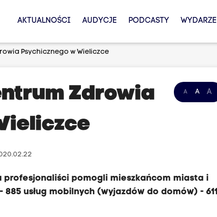
AKTUALNOŚCI
AUDYCJE
PODCASTY
WYDARZE
owia Psychicznego w Wieliczce
ntrum Zdrowia
A
A
A
ieliczce
020.02.22
u profesjonaliści pomogli mieszkańcom miasta i
h - 885 usług mobilnych (wyjazdów do domów) - 61