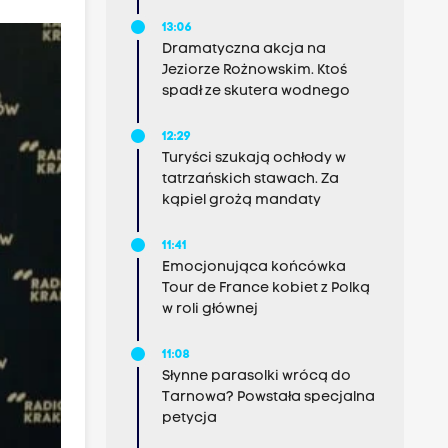
13:06
Dramatyczna akcja na
Jeziorze Rożnowskim. Ktoś
spadł ze skutera wodnego
12:29
Turyści szukają ochłody w
tatrzańskich stawach. Za
kąpiel grożą mandaty
11:41
Emocjonująca końcówka
Tour de France kobiet z Polką
w roli głównej
11:08
Słynne parasolki wrócą do
Tarnowa? Powstała specjalna
petycja