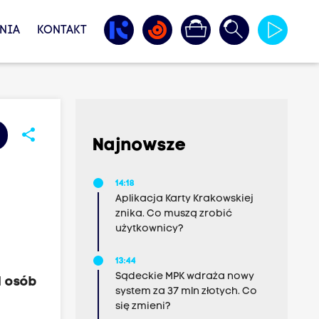
NIA
KONTAKT
share
Najnowsze
14:18
Aplikacja Karty Krakowskiej
znika. Co muszą zrobić
użytkownicy?
13:44
Sądeckie MPK wdraża nowy
1 osób
system za 37 mln złotych. Co
się zmieni?