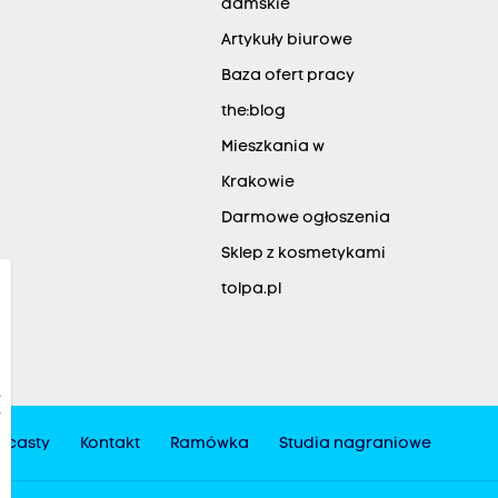
damskie
Artykuły biurowe
Baza ofert pracy
the:blog
Mieszkania w
Krakowie
Darmowe ogłoszenia
Sklep z kosmetykami
tolpa.pl
dcasty
Kontakt
Ramówka
Studia nagraniowe