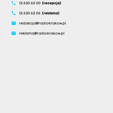
phone
12 630 60 00
(recepcja)
phone
12 630 62 06
(reklama)
email
redakcja@radiokrakow.pl
email
reklama@radiokrakow.pl