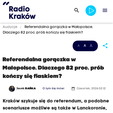
search
menu
Audycje
Referendalna gorączka w Małopolsce.
Dlaczego 82 proc. prób kończy się fiaskiem?
share
A
A
A
Referendalna gorączka w
Małopolsce. Dlaczego 82 proc. prób
kończy się fiaskiem?
date_range
Jacek
BAŃKA
O tym się mówi
Czwartek, 2026.02.12
Kraków szykuje się do referendum, a podobne
scenariusze możliwe są także w Lanckoronie,