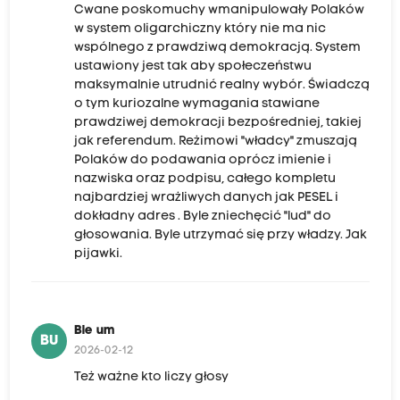
Cwane poskomuchy wmanipulowały Polaków
w system oligarchiczny który nie ma nic
wspólnego z prawdziwą demokracją. System
ustawiony jest tak aby społeczeństwu
maksymalnie utrudnić realny wybór. Świadczą
o tym kuriozalne wymagania stawiane
prawdziwej demokracji bezpośredniej, takiej
jak referendum. Reżimowi "władcy" zmuszają
Polaków do podawania oprócz imienie i
nazwiska oraz podpisu, całego kompletu
najbardziej wrażliwych danych jak PESEL i
dokładny adres . Byle zniechęcić "lud" do
głosowania. Byle utrzymać się przy władzy. Jak
pijawki.
Ble um
BU
2026-02-12
Też ważne kto liczy głosy