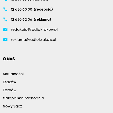
phone
12 630 60 00
(recepcja)
phone
12 630 62 06
(reklama)
email
redakcja@radiokrakow.pl
email
reklama@radiokrakow.pl
O NAS
Aktualności
Kraków
Tarnów
Małopolska Zachodnia
Nowy Sącz