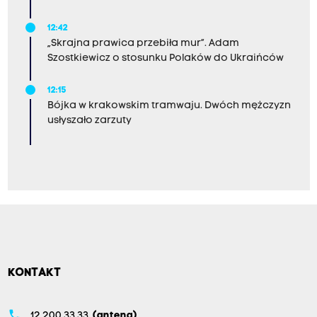
12:42
„Skrajna prawica przebiła mur”. Adam
Szostkiewicz o stosunku Polaków do Ukraińców
12:15
Bójka w krakowskim tramwaju. Dwóch mężczyzn
usłyszało zarzuty
KONTAKT
phone
12 200 33 33
(antena)