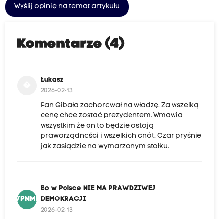
Wyślij opinię na temat artykułu
Komentarze (4)
Łukasz
�
2026-02-13
Pan Gibała zachorował na władzę. Za wszelką
cenę chce zostać prezydentem. Wmawia
wszystkim że on to będzie ostoją
praworządności i wszelkich cnót. Czar pryśnie
jak zasiądzie na wymarzonym stołku.
Bo w Polsce NIE MA PRAWDZIWEJ
BWPNMPD
DEMOKRACJI
2026-02-13