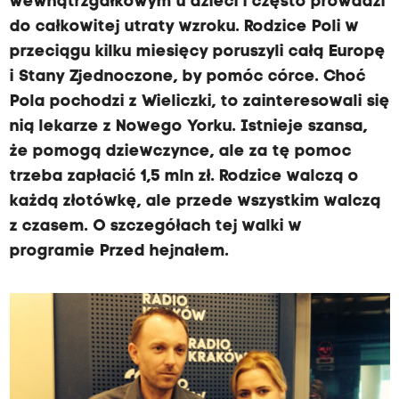
wewnątrzgałkowym u dzieci i często prowadzi
do całkowitej utraty wzroku. Rodzice Poli w
przeciągu kilku miesięcy poruszyli całą Europę
i Stany Zjednoczone, by pomóc córce. Choć
Pola pochodzi z Wieliczki, to zainteresowali się
nią lekarze z Nowego Yorku. Istnieje szansa,
że pomogą dziewczynce, ale za tę pomoc
trzeba zapłacić 1,5 mln zł. Rodzice walczą o
każdą złotówkę, ale przede wszystkim walczą
z czasem. O szczegółach tej walki w
programie Przed hejnałem.