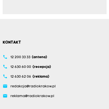
KONTAKT
phone
12 200 33 33
(antena)
phone
12 630 60 00
(recepcja)
phone
12 630 62 06
(reklama)
email
redakcja@radiokrakow.pl
email
reklama@radiokrakow.pl