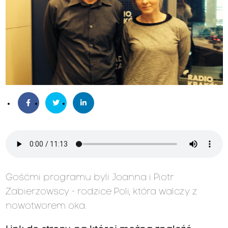
Gośćmi programu byli Joanna i Piotr
Zabierzowscy - rodzice Poli, która walczy z
nowotworem oka.