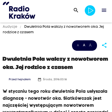
search
menu
Audycje
Dwuletnia Pola walczy z nowotworem oka. Jej
rodzice z czasem
share
A
A
A
Dwuletnia Pola walczy z nowotworem
oka. Jej rodzice z czasem
date_range
Przed hejnałem
Środa, 2016.03.16
W styczniu tego roku dwuletnia Pola usłyszała
diagnozę - nowotwór oka. Siatkówczak jest
najczęściej występującym nowotworem