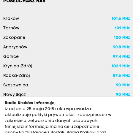
POSŁUCHASZ NAS
Kraków
101.6 MHz
Tarnów
101 MHz
Zakopane
100 MHz
Andrychów
98.8 MHz
Gorlice
97.4 MHz
Krynica-Zdrój
102.1 MHz
Rabka-Zdrój
87.6 MHz
Szczawnica
90 MHz
Nowy Sącz
90 MHz
Radio Kraków informuje,
iż od dnia 25 maja 2018 roku wprowadza
aktualizację polityki prywatności i zabezpieczeń w
zakresie przetwarzania danych osobowych.
Niniejsza informacja ma na celu zapoznanie
osoby korzystające z Portalu Radia Kraków oraz