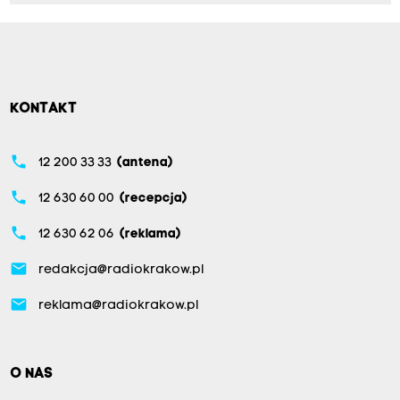
KONTAKT
phone
12 200 33 33
(antena)
phone
12 630 60 00
(recepcja)
phone
12 630 62 06
(reklama)
email
redakcja@radiokrakow.pl
email
reklama@radiokrakow.pl
O NAS