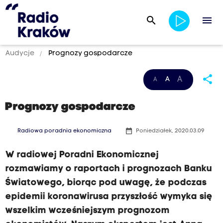
search
menu
Audycje
Prognozy gospodarcze
share
A
A
A
Prognozy gospodarcze
date_range
Radiowa poradnia ekonomiczna
Poniedziałek, 2020.03.09
W radiowej Poradni Ekonomicznej
rozmawiamy o raportach i prognozach Banku
Światowego, biorąc pod uwagę, że podczas
epidemii koronawirusa przyszłość wymyka się
wszelkim wcześniejszym prognozom