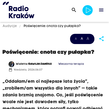
search
menu
Audycje
Poświęcenie: cnota czy pułapka?
share
A
A
A
Poświęcenie: cnota czy pułapka?
Wioletta
GAWLIK-JANUSZ
Wieczorna terapia
date_range
Niedziela, 2026.06.07
„Oddałam/em ci najlepsze lata życia”,
„zrobiłem/am wszystko dla innych” — takie
zdania brzmią znajomo. Co, jeśli poświęcenie
wcale nie jest dowodem siły, tylko
mechanizmem, który potrafi powoli odbierać