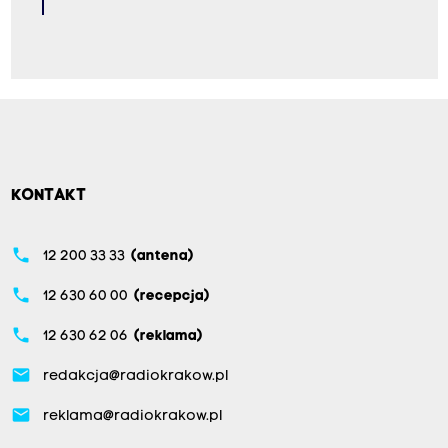
KONTAKT
phone
12 200 33 33
(antena)
phone
12 630 60 00
(recepcja)
phone
12 630 62 06
(reklama)
email
redakcja@radiokrakow.pl
email
reklama@radiokrakow.pl