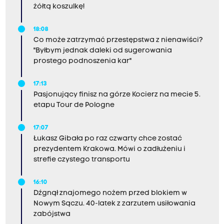
żółtą koszulkę!
18:08
Co może zatrzymać przestępstwa z nienawiści?
"Byłbym jednak daleki od sugerowania
prostego podnoszenia kar"
17:13
Pasjonujący finisz na górze Kocierz na mecie 5.
etapu Tour de Pologne
17:07
Łukasz Gibała po raz czwarty chce zostać
prezydentem Krakowa. Mówi o zadłużeniu i
strefie czystego transportu
16:10
Dźgnął znajomego nożem przed blokiem w
Nowym Sączu. 40-latek z zarzutem usiłowania
zabójstwa