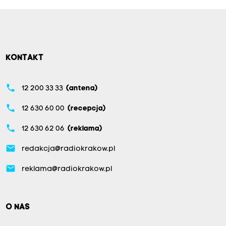
KONTAKT
phone
12 200 33 33
(antena)
phone
12 630 60 00
(recepcja)
phone
12 630 62 06
(reklama)
email
redakcja@radiokrakow.pl
email
reklama@radiokrakow.pl
O NAS