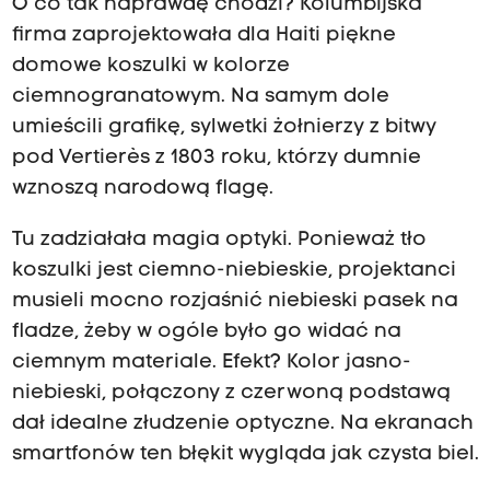
O co tak naprawdę chodzi?
Kolumbijska
firma zaprojektowała dla Haiti piękne
domowe koszulki w kolorze
ciemnogranatowym.
Na samym dole
umieścili grafikę, sylwetki żołnierzy z bitwy
pod Vertierès z 1803 roku, którzy dumnie
wznoszą narodową flagę.
Tu zadziałała magia optyki.
Ponieważ tło
koszulki jest ciemno-niebieskie, projektanci
musieli mocno rozjaśnić niebieski pasek na
fladze, żeby w ogóle było go widać na
ciemnym materiale.
Efekt? Kolor jasno-
niebieski, połączony z czerwoną podstawą
dał idealne złudzenie optyczne.
Na ekranach
smartfonów ten błękit wygląda jak czysta biel.