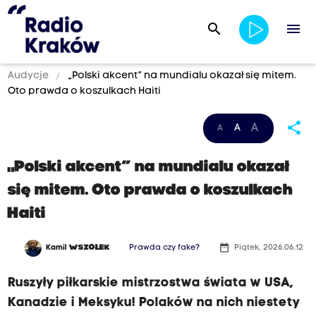
search
menu
Audycje
„Polski akcent” na mundialu okazał się mitem.
Oto prawda o koszulkach Haiti
share
A
A
A
„Polski akcent” na mundialu okazał
się mitem. Oto prawda o koszulkach
Haiti
date_range
Kamil
WSZOŁEK
Prawda czy fake?
Piątek, 2026.06.12
Ruszyły piłkarskie mistrzostwa świata w USA,
Kanadzie i Meksyku! Polaków na nich niestety