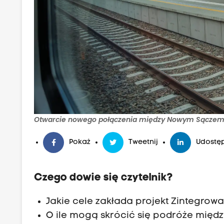
t
e
g
r
o
w
a
n
e
Otwarcie nowego połączenia między Nowym Sączem i
j
S
Pokaż
Tweetnij
Udostęp
i
e
Czego dowie się czytelnik?
c
i
Jakie cele zakłada projekt Zintegrowa
K
O ile mogą skrócić się podróże międz