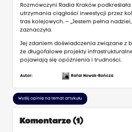
a
Rozmówczyni Radia Kraków podkreślała r
s
utrzymania ciągłości inwestycji przez k
t
tras kolejowych. – „Jestem pełna nadziei,
a
zaznaczyła.
m
i
Jej zdaniem doświadczenia związane z b
P
że długofalowe projekty infrastruktural
o
pojawiają się opóźnienia i trudności.
l
s
Autor:
Rafał Nowak-Bończa
k
i
Wyślij opinię na temat artykułu
.
J
a
Komentarze (1)
k