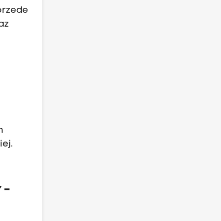
przede
az
h
ej.
” –