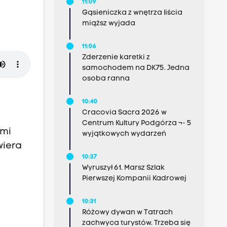
11:09
Gąsieniczka z wnętrza liścia
miąższ wyjada
11:06
Zderzenie karetki z
samochodem na DK75. Jedna
osoba ranna
10:40
Cracovia Sacra 2026 w
Centrum Kultury Podgórza ¬- 5
ymi
wyjątkowych wydarzeń
wiera
10:37
Wyruszył 61. Marsz Szlak
Pierwszej Kompanii Kadrowej
10:31
Różowy dywan w Tatrach
zachwyca turystów. Trzeba się