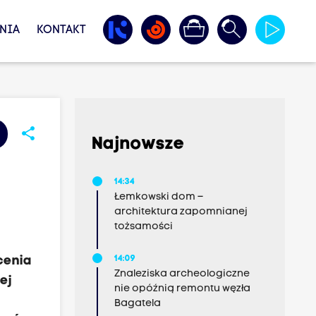
NIA
KONTAKT
share
Najnowsze
i
14:34
Łemkowski dom –
architektura zapomnianej
tożsamości
cenia
14:09
Znaleziska archeologiczne
ej
nie opóźnią remontu węzła
Bagatela