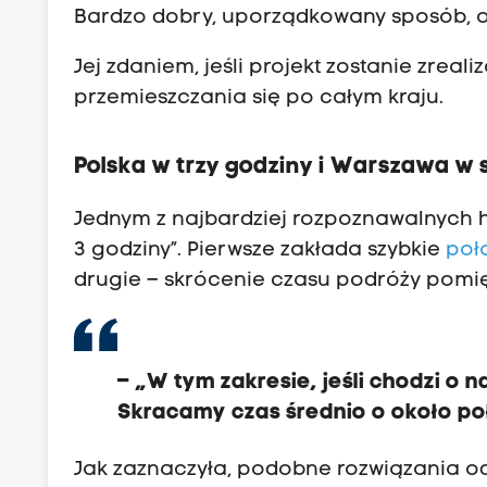
k
Bardzo dobry, uporządkowany sposób, opa
u
.
Jej zdaniem, jeśli projekt zostanie zrea
O
przemieszczania się po całym kraju.
i
l
Polska w trzy godziny i Warszawa w 
e
m
Jednym z najbardziej rozpoznawalnych ha
o
3 godziny”. Pierwsze zakłada szybkie
poł
g
drugie – skrócenie czasu podróży pomię
ą
s
k
– „W tym zakresie, jeśli chodzi o 
r
Skracamy czas średnio o około poł
ó
c
Jak zaznaczyła, podobne rozwiązania o