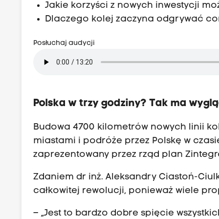
o
Jakie korzyści z nowych inwestycji m
l
Dlaczego kolej zaczyna odgrywać cor
e
j
Posłuchaj audycji
o
w
e
j
Polska w trzy godziny? Tak ma wygl
d
o
Budowa 4700 kilometrów nowych linii ko
2
miastami i podróże przez Polskę w czasi
0
zaprezentowany przez rząd plan Zintegro
5
Zdaniem dr inż. Aleksandry Ciastoń-Ciulk
0
całkowitej rewolucji, ponieważ wiele p
r
o
– „Jest to bardzo dobre spięcie wszystkic