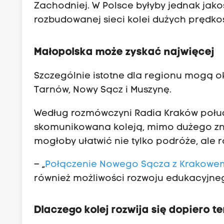
i
Zachodniej. W Polsce byłyby jednak jak
ć
rozbudowanej sieci kolei dużych prędkoś
s
i
Małopolska może zyskać najwięcej
ę
p
Szczególnie istotne dla regionu mogą o
o
Tarnów, Nowy Sącz i Muszynę.
d
r
Według rozmówczyni Radia Kraków połudn
ó
skomunikowana koleją, mimo dużego zna
ż
mogłoby ułatwić nie tylko podróże, ale r
e
– „
Połączenie Nowego Sącza z Krakowe
m
również możliwości rozwoju edukacyjne
i
ę
Dlaczego kolej rozwija się dopiero t
d