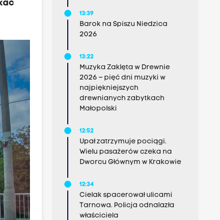
skać
13:39
Barok na Spiszu Niedzica
2026
13:22
Muzyka Zaklęta w Drewnie
2026 – pięć dni muzyki w
najpiękniejszych
drewnianych zabytkach
Małopolski
12:52
Upał zatrzymuje pociągi.
Wielu pasażerów czeka na
Dworcu Głównym w Krakowie
12:34
Cielak spacerował ulicami
Tarnowa. Policja odnalazła
właściciela