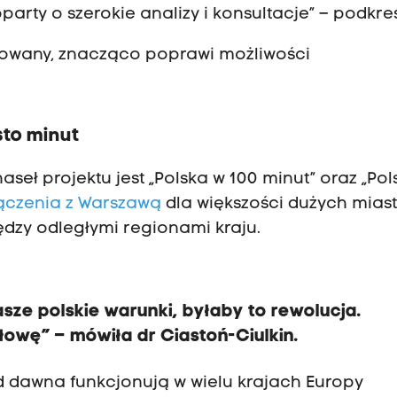
rty o szerokie analizy i konsultacje” – podkreś
lizowany, znacząco poprawi możliwości
sto minut
seł projektu jest „Polska w 100 minut” oraz „Pol
ączenia z Warszawą
dla większości dużych miast
dzy odległymi regionami kraju.
nasze polskie warunki, byłaby to rewolucja.
owę” – mówiła dr Ciastoń-Ciulkin.
d dawna funkcjonują w wielu krajach Europy