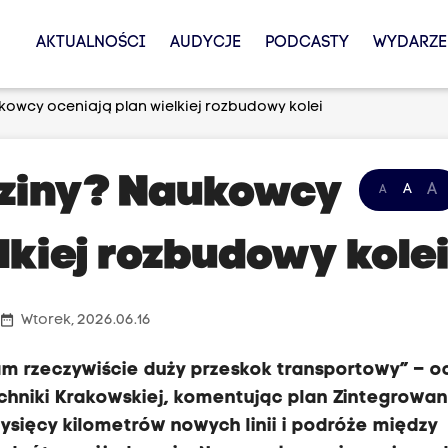
AKTUALNOŚCI
AUDYCJE
PODCASTY
WYDARZE
kowcy oceniają plan wielkiej rozbudowy kolei
dziny? Naukowcy
A
A
A
lkiej rozbudowy kole
date_range
Wtorek, 2026.06.16
nam rzeczywiście duży przeskok transportowy” – o
techniki Krakowskiej, komentując plan Zintegrowan
tysięcy kilometrów nowych linii i podróże między