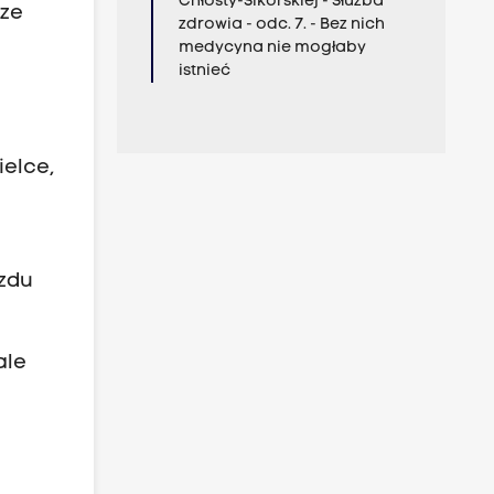
Chłosty-Sikorskiej - Służba
cze
zdrowia - odc. 7. - Bez nich
medycyna nie mogłaby
istnieć
elce,
zdu
ale