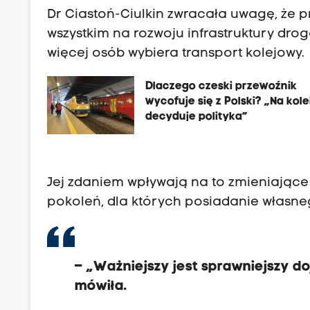
z
Dr Ciastoń-Ciulkin zwracała uwagę, że p
y
wszystkim na rozwoju infrastruktury drog
n
więcej osób wybiera transport kolejowy.
a
j
Dlaczego czeski przewoźnik
w
wycofuje się z Polski? „Na kole
decyduje polityka”
i
ę
k
s
Jej zdaniem wpływają na to zmieniające
z
pokoleń, dla których posiadanie własneg
y
m
i
– „Ważniejszy jest sprawniejszy d
m
mówiła.
i