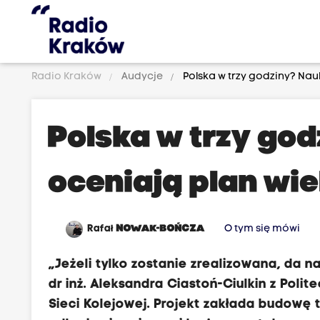
Radio Kraków
Audycje
Polska w trzy godziny? Nau
J
Polska w trzy go
a
k
oceniają plan wie
i
e
c
Rafał
NOWAK-BOŃCZA
O tym się mówi
e
l
„Jeżeli tylko zostanie zrealizowana, da 
e
dr inż. Aleksandra Ciastoń-Ciulkin z Poli
z
Sieci Kolejowej. Projekt zakłada budowę 