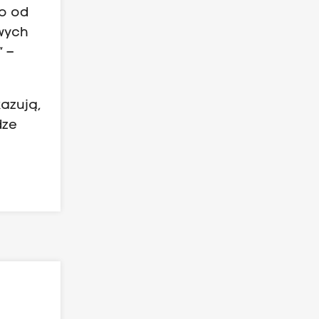
ło od
owych
” –
azują,
dze