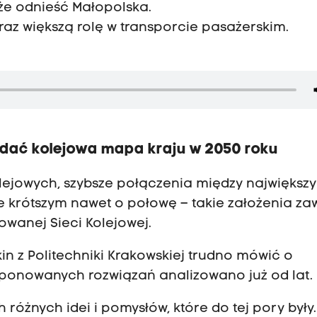
oże odnieść Małopolska.
az większą rolę w transporcie pasażerskim.
ądać kolejowa mapa kraju w 2050 roku
lejowych, szybsze połączenia między największ
e krótszym nawet o połowę – takie założenia za
wanej Sieci Kolejowej.
in z Politechniki Krakowskiej trudno mówić o
roponowanych rozwiązań analizowano już od lat.
h różnych idei i pomysłów, które do tej pory były.