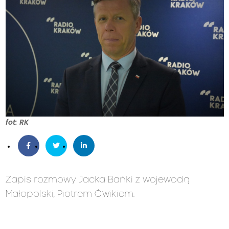
fot: RK
Zapis rozmowy Jacka Bańki z wojewodą
Małopolski, Piotrem Ćwikiem.