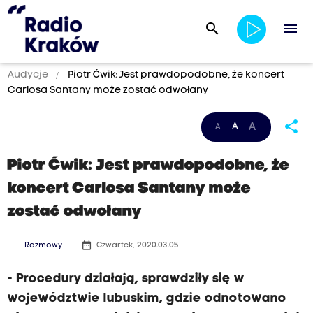
search
menu
Audycje
Piotr Ćwik: Jest prawdopodobne, że koncert
Carlosa Santany może zostać odwołany
share
A
A
A
Piotr Ćwik: Jest prawdopodobne, że
koncert Carlosa Santany może
zostać odwołany
date_range
Rozmowy
Czwartek, 2020.03.05
- Procedury działają, sprawdziły się w
województwie lubuskim, gdzie odnotowano