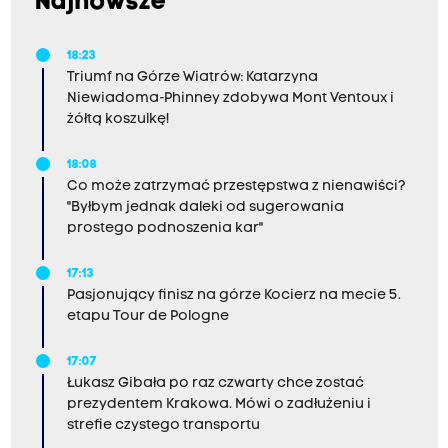
Najnowsze
18:23
Triumf na Górze Wiatrów: Katarzyna
Niewiadoma-Phinney zdobywa Mont Ventoux i
żółtą koszulkę!
18:08
Co może zatrzymać przestępstwa z nienawiści?
"Byłbym jednak daleki od sugerowania
prostego podnoszenia kar"
17:13
Pasjonujący finisz na górze Kocierz na mecie 5.
etapu Tour de Pologne
17:07
Łukasz Gibała po raz czwarty chce zostać
prezydentem Krakowa. Mówi o zadłużeniu i
strefie czystego transportu