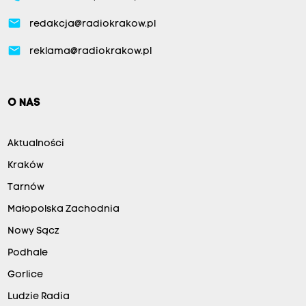
email
redakcja@radiokrakow.pl
email
reklama@radiokrakow.pl
O NAS
Aktualności
Kraków
Tarnów
Małopolska Zachodnia
Nowy Sącz
Podhale
Gorlice
Ludzie Radia