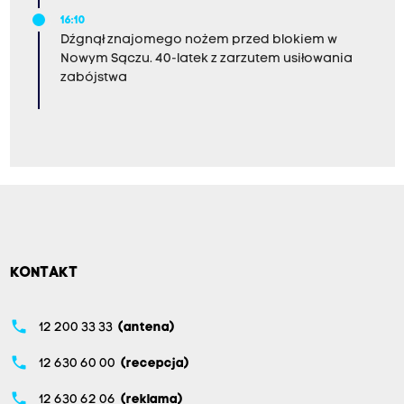
16:10
Dźgnął znajomego nożem przed blokiem w
Nowym Sączu. 40-latek z zarzutem usiłowania
zabójstwa
KONTAKT
phone
12 200 33 33
(antena)
phone
12 630 60 00
(recepcja)
phone
12 630 62 06
(reklama)