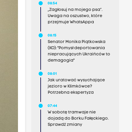
08:54
„Zagłosuj na mojego psa”.
Uwaga na oszustwo, które
przejmuje WhatsAppa
08:15
Senator Monika Piątkowska
(KO): "Pomysł deportowania
niepracujących Ukraińców to
demagogia"
08:01
Jak uratować wysychające
jezioro w Klimkówce?
Potrzebna ekspertyza
07:44
W sobotę tramwaje nie
dojadą do Borku Fałęckiego.
Sprawdź zmiany