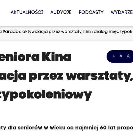
AKTUALNOŚCI
AUDYCJE
PODCASTY
WYDARZE
a Paradox: aktywizacja przez warsztaty, film i dialog międzypo
eniora Kina
A
A
A
acja przez warsztaty
dzypokoleniowy
ty dla seniorów w wieku co najmniej 60 lat prop