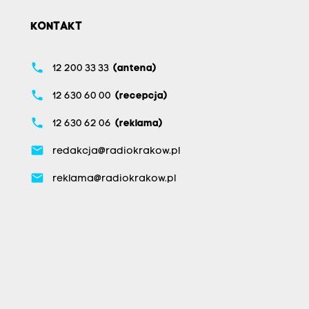
KONTAKT
phone
12 200 33 33
(antena)
phone
12 630 60 00
(recepcja)
phone
12 630 62 06
(reklama)
email
redakcja@radiokrakow.pl
email
reklama@radiokrakow.pl