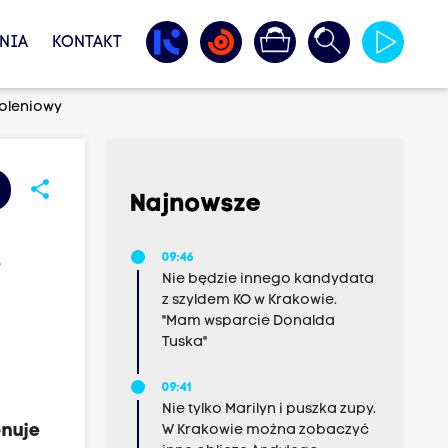
NIA
KONTAKT
koleniowy
share
Najnowsze
,
09:46
Nie będzie innego kandydata
z szyldem KO w Krakowie.
"Mam wsparcie Donalda
Tuska"
09:41
Nie tylko Marilyn i puszka zupy.
onuje
W Krakowie można zobaczyć