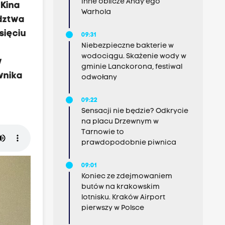
inne oblicze Andy'ego
 Kina
Warhola
ództwa
sięciu
09:31
Niebezpieczne bakterie w
wodociągu. Skażenie wody w
w
gminie Lanckorona, festiwal
wnika
odwołany
09:22
Sensacji nie będzie? Odkrycie
na placu Drzewnym w
Tarnowie to
prawdopodobnie piwnica
09:01
Koniec ze zdejmowaniem
butów na krakowskim
lotnisku. Kraków Airport
pierwszy w Polsce