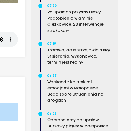
07:30
Po upałach przyszły ulewy.
Podtopienia w gminie
Ciężkowice, 23 interwencje
strażaków
07:19
Tramwaj do Mistrzejowic ruszy
31 sierpnia. Wykonawca:
termin jest realny
06:57
Weekend z kolarskimi
emocjami w Małopolsce.
Będą spore utrudnienia na
drogach
06:29
Odetchniemy od upałów.
Burzowy piątek w Małopolsce.