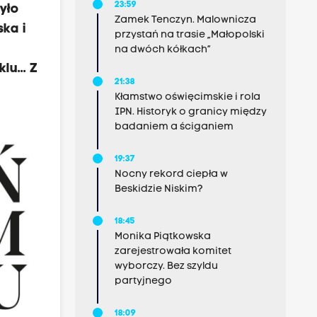
23:59
yło
Zamek Tenczyn. Malownicza
ska i
przystań na trasie „Małopolski
na dwóch kółkach”
u... Z
21:38
Kłamstwo oświęcimskie i rola
IPN. Historyk o granicy między
badaniem a ściganiem
19:37
Nocny rekord ciepła w
Beskidzie Niskim?
18:45
Monika Piątkowska
zarejestrowała komitet
wyborczy. Bez szyldu
partyjnego
18:09