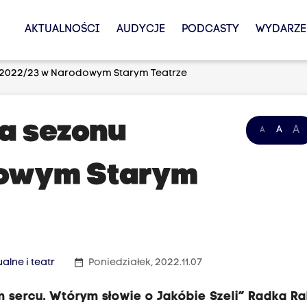
AKTUALNOŚCI
AUDYCJE
PODCASTY
WYDARZE
 2022/23 w Narodowym Starym Teatrze
a sezonu
A
A
A
dowym Starym
date_range
ualne i teatr
Poniedziałek, 2022.11.07
 sercu. Wtórym słowie o Jakóbie Szeli” Radka Ra