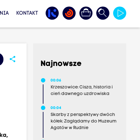
NIA
KONTAKT
share
Najnowsze
00:06
Krzeszowice: Cisza, historia i
cień dawnego uzdrowiska
00:04
Skarby z perspektywy dwóch
kółek: Zaglądamy do Muzeum
Agatów w Rudnie
ka,