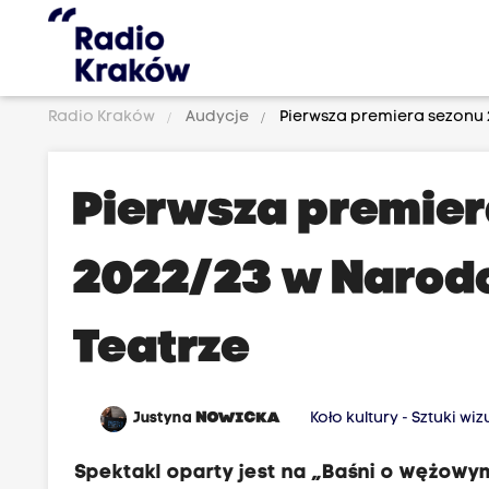
Radio Kraków
Audycje
Pierwsza premiera sezonu
Pierwsza premier
2022/23 w Naro
Teatrze
Justyna
NOWICKA
Koło kultury - Sztuki wiz
Spektakl oparty jest na „Baśni o wężowym