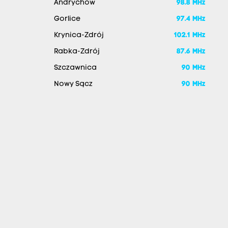
Andrychów
98.8 MHz
Gorlice
97.4 MHz
Krynica-Zdrój
102.1 MHz
Rabka-Zdrój
87.6 MHz
Szczawnica
90 MHz
Nowy Sącz
90 MHz