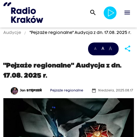
search
menu
Audycje
"Pejzaże regionalne" Audycja z dn. 17.08. 2025 r.
share
A
A
A
"Pejzaże regionalne" Audycja z dn.
17.08. 2025 r.
date_range
Jan
STĘPIEŃ
Pejzaże regionalne
Niedziela, 2025.08.17