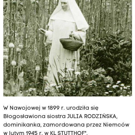
W Nawojowej w 1899 r. urodziła się
Błogosławiona siostra JULIA RODZIŃSKA,
dominikanka, zamordowana przez Niemców
w lutym 1945 r. w KL STUTTHOF".