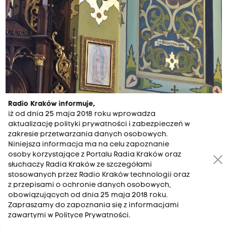
Radio Kraków informuje,
iż od dnia 25 maja 2018 roku wprowadza
aktualizację polityki prywatności i zabezpieczeń w
zakresie przetwarzania danych osobowych.
Niniejsza informacja ma na celu zapoznanie
osoby korzystające z Portalu Radia Kraków oraz
Na początku lat 90. XX w jej odnowienie
słuchaczy Radia Kraków ze szczegółami
przeprowadził zespół pod kierunkiem
stosowanych przez Radio Kraków technologii oraz
z przepisami o ochronie danych osobowych,
konserwatora dzieł sztuki, artysty plastyka,
obowiązujących od dnia 25 maja 2018 roku.
JÓZEFA STANISŁAWA STECA, który jest także
Zapraszamy do zapoznania się z informacjami
autorem pomnika bł s. Julii Rodzińskiej w
zawartymi w Polityce Prywatności.