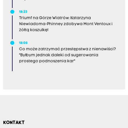
18:23
Triumf na Górze Wiatrów: Katarzyna
Niewiadoma-Phinney zdobywa Mont Ventoux i
żółtą koszulkę!
18:08
Co może zatrzymać przestępstwa z nienawiści?
"Byłbym jednak daleki od sugerowania
prostego podnoszenia kar"
KONTAKT