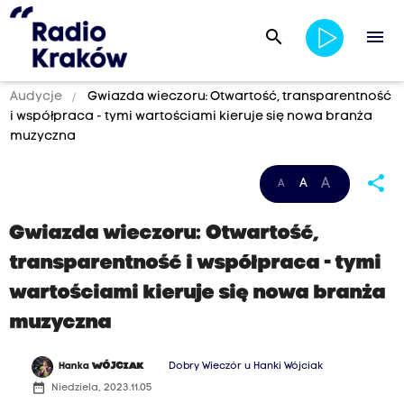
search
menu
Audycje
Gwiazda wieczoru: Otwartość, transparentność
i współpraca - tymi wartościami kieruje się nowa branża
muzyczna
share
A
A
A
Gwiazda wieczoru: Otwartość,
transparentność i współpraca - tymi
wartościami kieruje się nowa branża
muzyczna
Hanka
WÓJCIAK
Dobry Wieczór u Hanki Wójciak
date_range
Niedziela, 2023.11.05