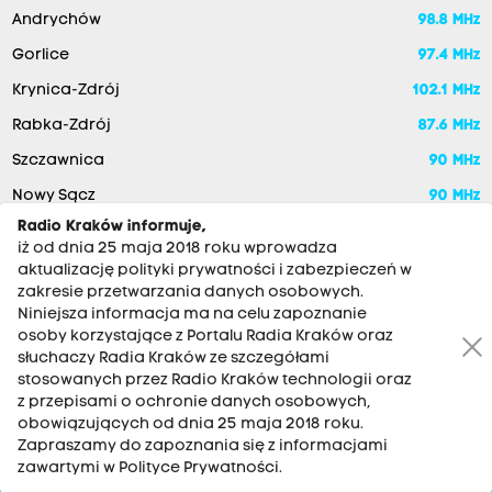
Andrychów
98.8 MHz
Gorlice
97.4 MHz
Krynica-Zdrój
102.1 MHz
Rabka-Zdrój
87.6 MHz
Szczawnica
90 MHz
Nowy Sącz
90 MHz
Radio Kraków informuje,
iż od dnia 25 maja 2018 roku wprowadza
aktualizację polityki prywatności i zabezpieczeń w
zakresie przetwarzania danych osobowych.
Niniejsza informacja ma na celu zapoznanie
osoby korzystające z Portalu Radia Kraków oraz
słuchaczy Radia Kraków ze szczegółami
stosowanych przez Radio Kraków technologii oraz
RADIO KRAKÓW SA. Aleja Juliusza Słowackiego 22, 30-007
z przepisami o ochronie danych osobowych,
Kraków
obowiązujących od dnia 25 maja 2018 roku.
Zapraszamy do zapoznania się z informacjami
Antena: 12 200 33 33
zawartymi w Polityce Prywatności.