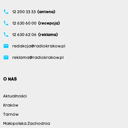
phone
12 200 33 33
(antena)
phone
12 630 60 00
(recepcja)
phone
12 630 62 06
(reklama)
email
redakcja@radiokrakow.pl
email
reklama@radiokrakow.pl
O NAS
Aktualności
Kraków
Tarnów
Małopolska Zachodnia