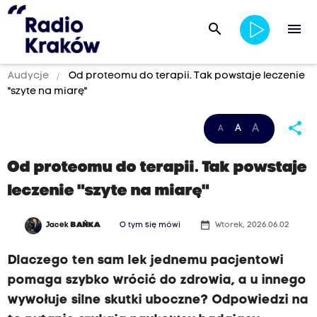
search
menu
Audycje
Od proteomu do terapii. Tak powstaje leczenie
"szyte na miarę"
share
A
A
A
Od proteomu do terapii. Tak powstaje
leczenie "szyte na miarę"
date_range
Jacek
BAŃKA
O tym się mówi
Wtorek, 2026.06.02
Dlaczego ten sam lek jednemu pacjentowi
pomaga szybko wrócić do zdrowia, a u innego
wywołuje silne skutki uboczne? Odpowiedzi na