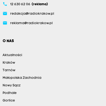
phone
12 630 62 06
(reklama)
email
redakcja@radiokrakow.pl
email
reklama@radiokrakow.pl
O NAS
Aktualności
Kraków
Tarnów
Małopolska Zachodnia
Nowy Sącz
Podhale
Gorlice