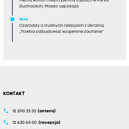
Mętna woda i nieprzyjemny zapach w Parku
Duchackim. Miasto uspokaja
15:04
Czarzasty o trudnych relacjach z Ukrainą:
„Trzeba odbudować wzajemne zaufanie”
KONTAKT
phone
12 200 33 33
(antena)
phone
12 630 60 00
(recepcja)