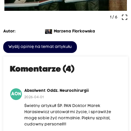
crop_free
1
/ 6
Autor:
Marzena Florkowska
Wyślij opinię na temat artykułu
Komentarze (4)
Absolwent Oddz. Neurochirurgii
AON
2026-04-01
Świetny artykuł! ŚP. PAN Doktor Marek
Harasiewicz uratował mi życie, i sprawił że
mogę sobie żyć normalnie. Piękny szpital,
cudowny personel!!!