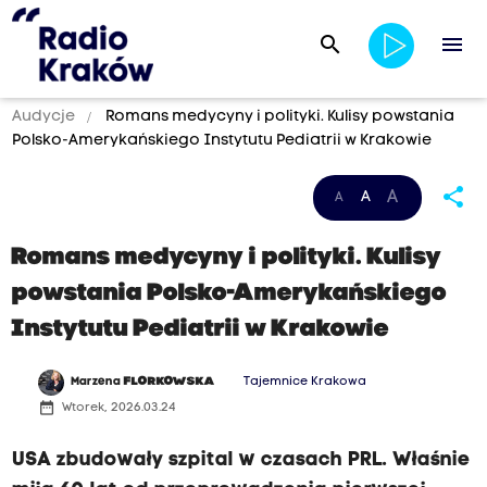
search
menu
Audycje
Romans medycyny i polityki. Kulisy powstania
Polsko-Amerykańskiego Instytutu Pediatrii w Krakowie
share
A
A
A
Romans medycyny i polityki. Kulisy
powstania Polsko-Amerykańskiego
Instytutu Pediatrii w Krakowie
Marzena
FLORKOWSKA
Tajemnice Krakowa
date_range
Wtorek, 2026.03.24
USA zbudowały szpital w czasach PRL. Właśnie