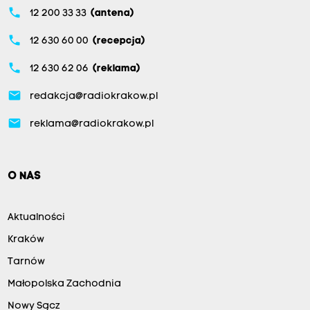
phone
12 200 33 33
(antena)
phone
12 630 60 00
(recepcja)
phone
12 630 62 06
(reklama)
email
redakcja@radiokrakow.pl
email
reklama@radiokrakow.pl
O NAS
Aktualności
Kraków
Tarnów
Małopolska Zachodnia
Nowy Sącz