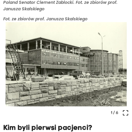
Poland Senator Clement Zablocki. Fot. ze zbiorów prof.
Janusza Skalskiego
Fot. ze zbiorów prof. Janusza Skalskiego
crop_free
1
/ 6
Kim byli pierwsi pacjenci?