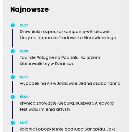
Najnowsze
15:57
Drewnicki rozpoczął kampanię w Krakowie.
Liczy na poparcie środowiska Morawieckiego
15:28
Tour de Pologne na Podhalu. Kolarzom
kibicowaliśmy w Dzianiszu
15:10
Wypadek na A4 w Jodłówce. Jedna osoba ranna
15:01
Krynica znów żyje Kiepurą. Ruszyła 59. edycja
festiwalu imienia artysty
14:17
Kolonie i obozy letnie pod lupą Sanepidu. Jaki