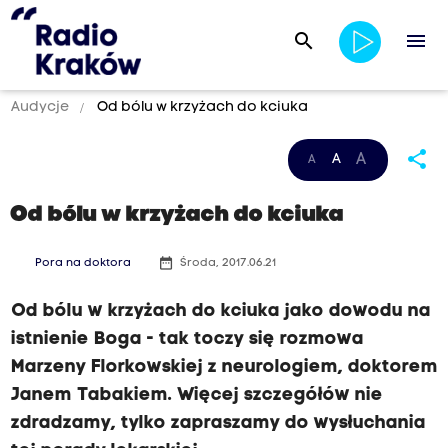
search
menu
Audycje
Od bólu w krzyżach do kciuka
share
A
A
A
Od bólu w krzyżach do kciuka
date_range
Pora na doktora
Środa, 2017.06.21
Od bólu w krzyżach do kciuka jako dowodu na
istnienie Boga - tak toczy się rozmowa
Marzeny Florkowskiej z neurologiem, doktorem
Janem Tabakiem. Więcej szczegółów nie
zdradzamy, tylko zapraszamy do wysłuchania