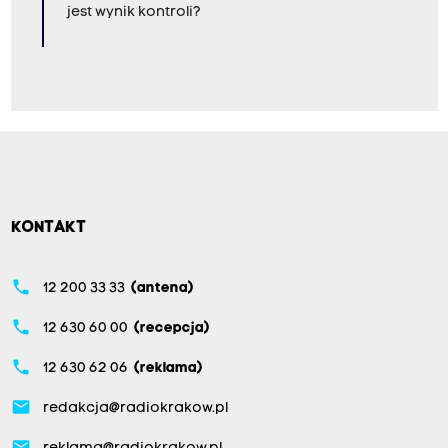
jest wynik kontroli?
KONTAKT
phone
12 200 33 33
(antena)
phone
12 630 60 00
(recepcja)
phone
12 630 62 06
(reklama)
email
redakcja@radiokrakow.pl
email