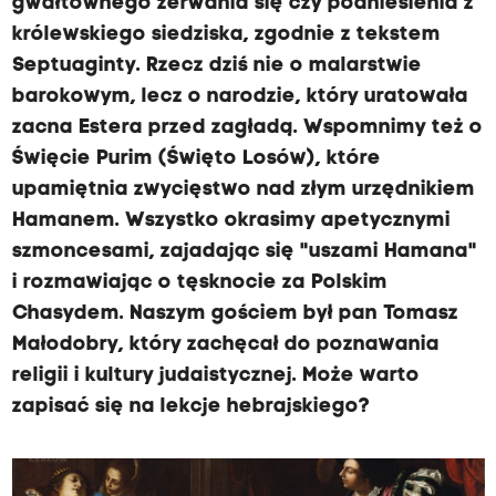
gwałtownego zerwania się czy podniesienia z
królewskiego siedziska, zgodnie z tekstem
Septuaginty. Rzecz dziś nie o malarstwie
barokowym, lecz o narodzie, który uratowała
zacna Estera przed zagładą. Wspomnimy też o
Święcie Purim (Święto Losów), które
upamiętnia zwycięstwo nad złym urzędnikiem
Hamanem. Wszystko okrasimy apetycznymi
szmoncesami, zajadając się "uszami Hamana"
i rozmawiając o tęsknocie za Polskim
Chasydem. Naszym gościem był pan Tomasz
Małodobry, który zachęcał do poznawania
religii i kultury judaistycznej. Może warto
zapisać się na lekcje hebrajskiego?