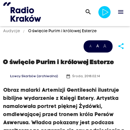
search
menu
Audycje
O święcie Purim i królowej Esterze
share
A
A
A
O święcie Purim i królowej Esterze
date_range
Łowcy Skarbów (archiwalna)
Środa, 2018.02.14
Obraz malarki Artemizji Gentileschi ilustruje
biblijne wydarzenie z Księgi Estery. Artystka
namalowała portret pięknej Żydówki,
omdlewającej przed tronem króla Persów
Aswerusa. Władca pokazany jest podczas