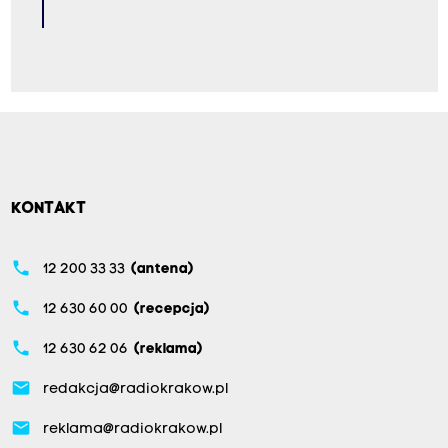
KONTAKT
phone
12 200 33 33
(antena)
phone
12 630 60 00
(recepcja)
phone
12 630 62 06
(reklama)
email
redakcja@radiokrakow.pl
email
reklama@radiokrakow.pl