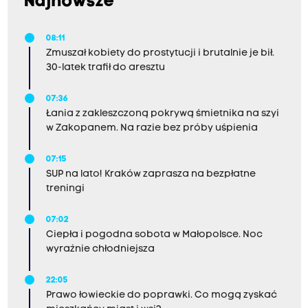
Najnowsze
08:11
Zmuszał kobiety do prostytucji i brutalnie je bił.
30-latek trafił do aresztu
07:36
Łania z zakleszczoną pokrywą śmietnika na szyi
w Zakopanem. Na razie bez próby uśpienia
07:15
SUP na lato! Kraków zaprasza na bezpłatne
treningi
07:02
Ciepła i pogodna sobota w Małopolsce. Noc
wyraźnie chłodniejsza
22:05
Prawo łowieckie do poprawki. Co mogą zyskać