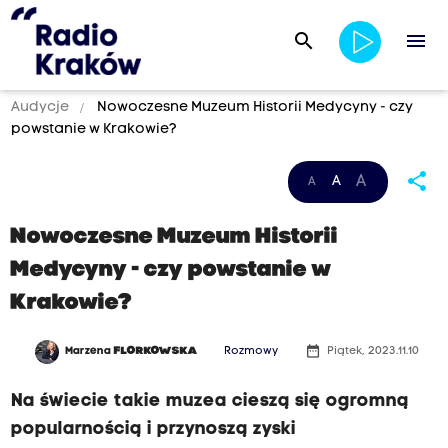
search
menu
Audycje
Nowoczesne Muzeum Historii Medycyny - czy
powstanie w Krakowie?
share
A
A
A
Nowoczesne Muzeum Historii
Medycyny - czy powstanie w
Krakowie?
date_range
Marzena
FLORKOWSKA
Rozmowy
Piątek, 2023.11.10
Na świecie takie muzea cieszą się ogromną
popularnością i przynoszą zyski