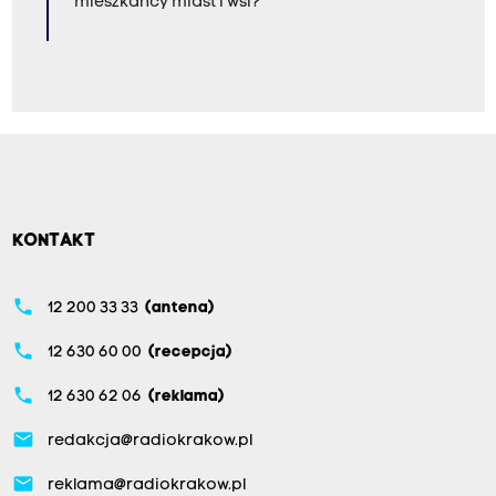
mieszkańcy miast i wsi?
KONTAKT
phone
12 200 33 33
(antena)
phone
12 630 60 00
(recepcja)
phone
12 630 62 06
(reklama)
email
redakcja@radiokrakow.pl
email
reklama@radiokrakow.pl