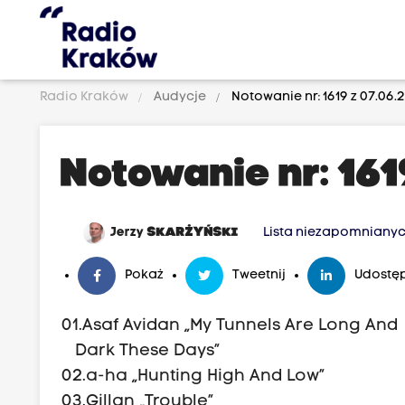
Radio Kraków
Audycje
Notowanie nr: 1619 z 07.06.2
Notowanie nr: 1619
Jerzy
SKARŻYŃSKI
Lista niezapomniany
Pokaż
Tweetnij
Udostęp
01.Asaf Avidan „My Tunnels Are Long And
Dark These Days”
02.a-ha „Huntin
03.Gillan „Trouble”