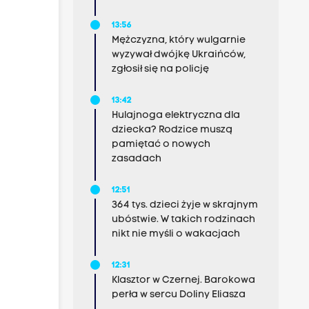
13:56
Mężczyzna, który wulgarnie
wyzywał dwójkę Ukraińców,
zgłosił się na policję
13:42
Hulajnoga elektryczna dla
dziecka? Rodzice muszą
pamiętać o nowych
zasadach
12:51
364 tys. dzieci żyje w skrajnym
ubóstwie. W takich rodzinach
nikt nie myśli o wakacjach
12:31
Klasztor w Czernej. Barokowa
perła w sercu Doliny Eliasza