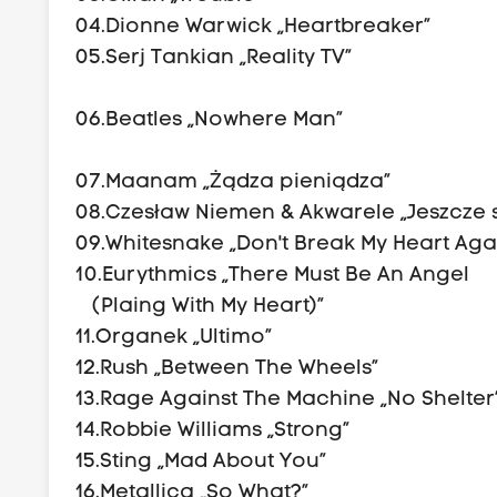
04.Dionne Warwick „Heartbreaker”
05.Serj Tank
06.Beatles
07.Maanam „Żądza pieniądza”
08.Czesław Niemen & Akwarele „Jeszcze 
09.Whitesnake „Don't Break My Heart Aga
10.Eurythmics „There Must Be An Angel
(Plaing With My Heart)”
11.Organek „Ultimo”
12.Rush „Between The Wheels”
13.Rage Against The Machine „No Shelte
14.Robbie Williams „Strong”
15.Sting „Mad About You”
16.Metall