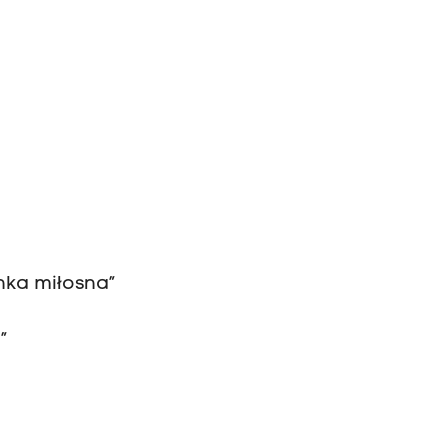
”
nka miłosna”
”