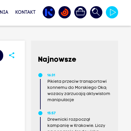
NIA
KONTAKT
share
Najnowsze
16:31
Pikieta przeciw transportowi
konnemu do Morskiego Oka;
wozacy zarzucają aktywistom
manipulacje
15:57
Drewnicki rozpoczął
kampanię w Krakowie. Liczy