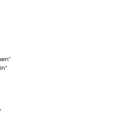
ian „Reality T
 „Nowhere Ma
sen”
in”
r”
ica „So What