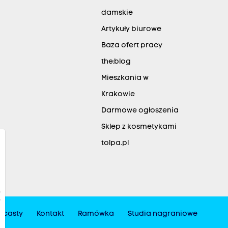
damskie
Artykuły biurowe
Baza ofert pracy
the:blog
Mieszkania w
Krakowie
Darmowe ogłoszenia
Sklep z kosmetykami
tolpa.pl
dcasty
Kontakt
Ramówka
Studia nagraniowe