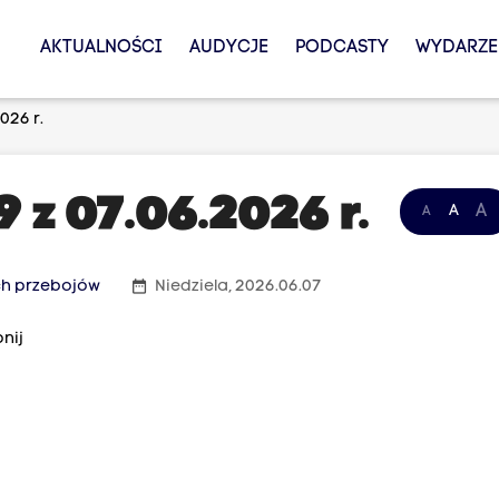
AKTUALNOŚCI
AUDYCJE
PODCASTY
WYDARZE
026 r.
 z 07.06.2026 r.
A
A
A
date_range
ch przebojów
Niedziela, 2026.06.07
nij
g High And Low”