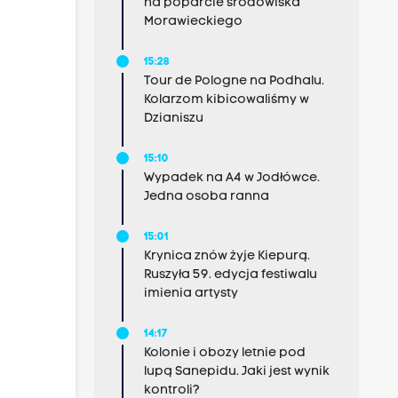
na poparcie środowiska
Morawieckiego
V”
15:28
Tour de Pologne na Podhalu.
n”
Kolarzom kibicowaliśmy w
Dzianiszu
15:10
Wypadek na A4 w Jodłówce.
Jedna osoba ranna
15:01
Krynica znów żyje Kiepurą.
Ruszyła 59. edycja festiwalu
imienia artysty
14:17
Kolonie i obozy letnie pod
lupą Sanepidu. Jaki jest wynik
kontroli?
?”