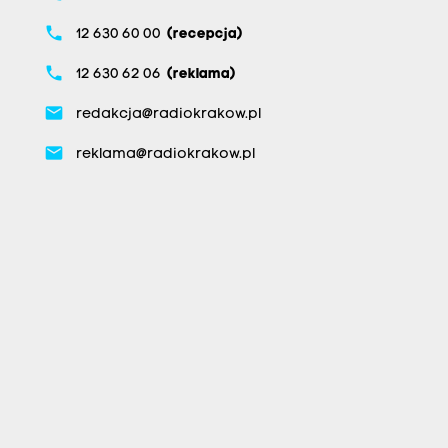
phone
12 630 60 00
(recepcja)
phone
12 630 62 06
(reklama)
email
redakcja@radiokrakow.pl
email
reklama@radiokrakow.pl