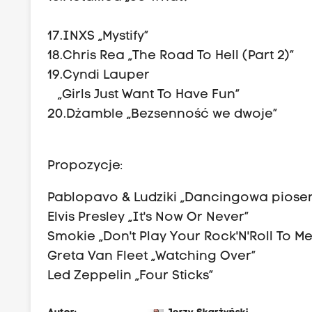
17.INXS „Mystify”
18.Chris Rea „The Road To Hell (Part 2)”
19.Cyndi Lauper
„Girls Just Want To Have Fun”
20.Dżamble „Bezsenność we dwoje
Propozycje:
Pablopavo & Ludziki „Dancingowa piose
Elvis Presley „It's Now Or Never”
Smokie „Don't Play Your Rock'N'Roll To Me
Greta Van Fleet „Watching Over”
Led Zeppelin „Four Sticks”