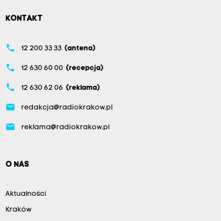
KONTAKT
phone
12 200 33 33
(antena)
phone
12 630 60 00
(recepcja)
phone
12 630 62 06
(reklama)
email
redakcja@radiokrakow.pl
email
reklama@radiokrakow.pl
O NAS
Aktualności
Kraków