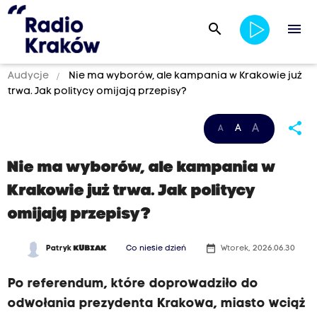
search
menu
Audycje
Nie ma wyborów, ale kampania w Krakowie już
trwa. Jak politycy omijają przepisy?
share
A
A
A
Nie ma wyborów, ale kampania w
Krakowie już trwa. Jak politycy
omijają przepisy?
date_range
Patryk
KUBIAK
Co niesie dzień
Wtorek, 2026.06.30
Po referendum, które doprowadziło do
odwołania prezydenta Krakowa, miasto wciąż