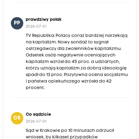
prawdziwy polak
PP
2026-07-01
TV Republika: Polacy coraz bardziej narzekają
na kapitalizm. Nowy sondaż to sygnał
ostrzegawczy dla zwolenników kapitalizmu.
Odsetek osób negatywnie oceniających
kapitalizm wzrósł do 45 proc. a udział tych,
którzy uznają kapitalizm za dobrą ideoologię
spadł do 13 proc. Pozytywna ocena socjalizmu
i państwa opiekuńczego wzrósła do 42
procent.
Co sądzicie
CS
2026-07-01
Sąd w Krakowie po 10 minutach odrzucił
wniosek, by kilkaset przypadków