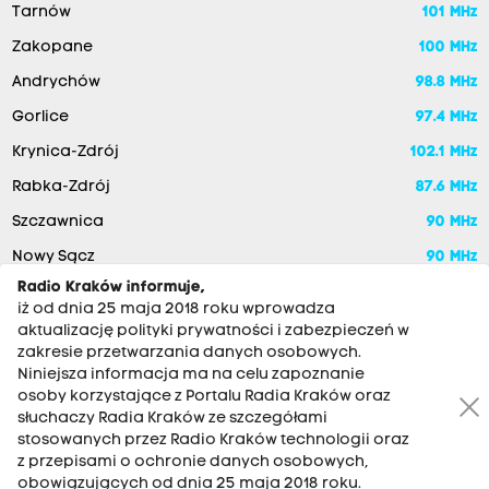
Tarnów
101 MHz
Zakopane
100 MHz
Andrychów
98.8 MHz
Gorlice
97.4 MHz
Krynica-Zdrój
102.1 MHz
Rabka-Zdrój
87.6 MHz
Szczawnica
90 MHz
Nowy Sącz
90 MHz
Radio Kraków informuje,
iż od dnia 25 maja 2018 roku wprowadza
aktualizację polityki prywatności i zabezpieczeń w
zakresie przetwarzania danych osobowych.
Niniejsza informacja ma na celu zapoznanie
osoby korzystające z Portalu Radia Kraków oraz
słuchaczy Radia Kraków ze szczegółami
stosowanych przez Radio Kraków technologii oraz
RADIO KRAKÓW SA. Aleja Juliusza Słowackiego 22, 30-007
z przepisami o ochronie danych osobowych,
Kraków
obowiązujących od dnia 25 maja 2018 roku.