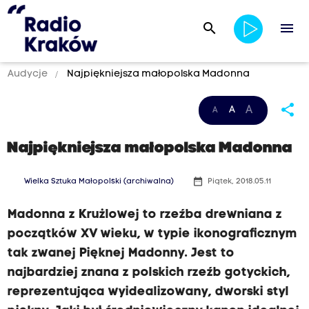
search
menu
Audycje
Najpiękniejsza małopolska Madonna
share
A
A
A
Najpiękniejsza małopolska Madonna
date_range
Wielka Sztuka Małopolski (archiwalna)
Piątek, 2018.05.11
Madonna z Krużlowej to rzeźba drewniana z
początków XV wieku, w typie ikonograficznym
tak zwanej Pięknej Madonny. Jest to
najbardziej znana z polskich rzeźb gotyckich,
reprezentująca wyidealizowany, dworski styl