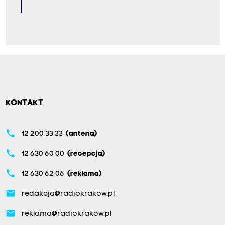
KONTAKT
phone
12 200 33 33
(antena)
phone
12 630 60 00
(recepcja)
phone
12 630 62 06
(reklama)
email
redakcja@radiokrakow.pl
email
reklama@radiokrakow.pl