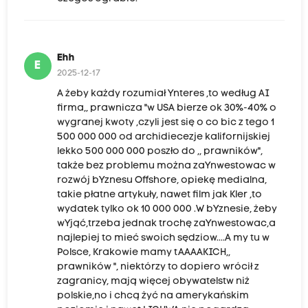
Ehh
E
2025-12-17
A żeby każdy rozumiał Ynteres ,to według AI
firma,, prawnicza "w USA bierze ok 30%-40% o
wygranej kwoty ,czyli jest się o co bic z tego 1
500 000 000 od archidiecezje kalifornijskiej
lekko 500 000 000 poszło do ,, prawników",
także bez problemu można zaYnwestowac w
rozwój bYznesu Offshore, opiekę medialna,
takie płatne artykuły, nawet film jak Kler ,to
wydatek tylko ok 10 000 000 .W bYznesie, żeby
wYjąć,trzeba jednak trochę zaYnwestowac,a
najlepiej to mieć swoich sędziow....A my tu w
Polsce, Krakowie mamy tAAAAKICH,,
prawników ", niektórzy to dopiero wrócił z
zagranicy, mają więcej obywatelstw niż
polskie,no i chcą żyć na amerykańskim