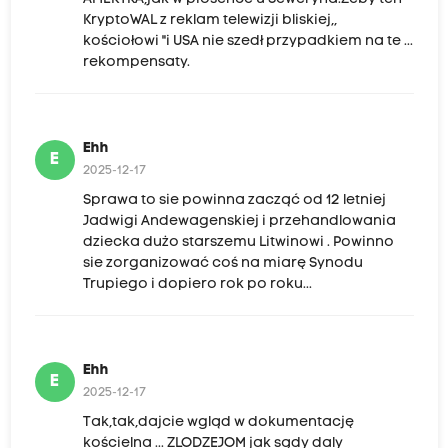
KryptoWAL z reklam telewizji bliskiej,,
kościołowi "i USA nie szedł przypadkiem na te ...
rekompensaty.
Ehh
E
2025-12-17
Sprawa to sie powinna zacząć od 12 letniej
Jadwigi Andewagenskiej i przehandlowania
dziecka dużo starszemu Litwinowi . Powinno
sie zorganizować coś na miarę Synodu
Trupiego i dopiero rok po roku...
Ehh
E
2025-12-17
Tak,tak,dajcie wgląd w dokumentację
kościelna ... ZLODZEJOM jak sądy daly