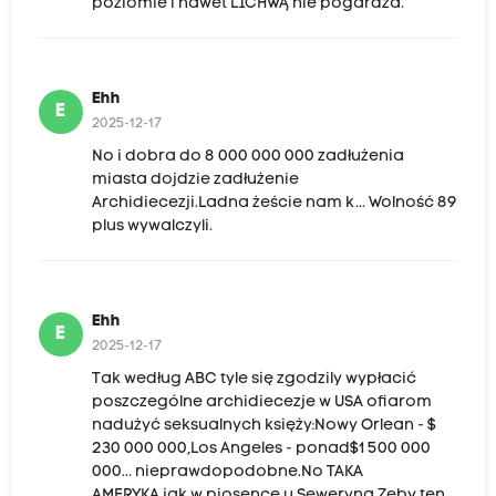
poziomie i nawet LICHWĄ nie pogardza.
Ehh
E
2025-12-17
No i dobra do 8 000 000 000 zadłużenia
miasta dojdzie zadłużenie
Archidiecezji.Ladna żeście nam k... Wolność 89
plus wywalczyli.
Ehh
E
2025-12-17
Tak według ABC tyle się zgodzily wypłacić
poszczególne archidiecezje w USA ofiarom
nadużyć seksualnych księży:Nowy Orlean - $
230 000 000,Los Angeles - ponad$1 500 000
000... nieprawdopodobne.No TAKA
AMERYKA,jak w piosence u Seweryna.Zeby ten