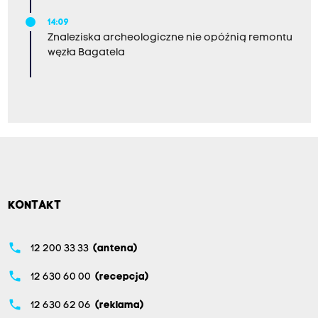
14:09
Znaleziska archeologiczne nie opóźnią remontu
węzła Bagatela
KONTAKT
phone
12 200 33 33
(antena)
phone
12 630 60 00
(recepcja)
phone
12 630 62 06
(reklama)