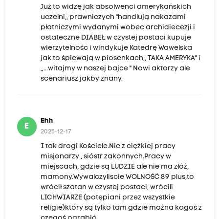
Już to widzę jak absolwenci amerykańskich
uczelni,, prawniczych "handlują nakazami
płatniczymi wydanymi wobec archidiecezji i
ostateczne DIABEŁ w czystej postaci kupuje
wierzytelnośc i windykuje Katedrę Wawelska
jak to śpiewają w piosenkach,, TAKA AMERYKA" i
,,...witajmy w naszej bajce " Nowi aktorzy ale
scenariusz jakby znany.
Ehh
E
2025-12-17
I tak drogi Kościele.Nic z ciężkiej pracy
misjonarzy , sióstr zakonnych.Pracy w
miejscach, gdzie są LUDZIE ale nie ma złóż,
mamony.Wywalczyliscie WOLNOŚĆ 89 plus,to
wrócił szatan w czystej postaci, wrócili
LICHWIARZE (potępiani przez wszystkie
religie)który są tylko tam gdzie można kogoś z
czegoś ograbić.