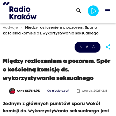
search
menu
Audycje
Między rozliczeniem a pozorem. Spór o
kościelną komisję ds. wykorzystywania seksualnego
share
A
A
A
Między rozliczeniem a pozorem. Spór
o kościelną komisję ds.
wykorzystywania seksualnego
date_range
Anna
KLUZ- ŁOŚ
Co niesie dzień
Wtorek, 2025.12.16
Jednym z głównych punktów sporu wokół
komisji ds. wykorzystywania seksualnego jest