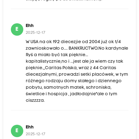
Ehh
E
2025-12-17
W USA na ok 192 diecezjie od 2004 już ok 1/4
zawnioskowało o.... BANKRUCTWO.No kardynale
Ryś a miało być tak pięknie...
kapitalistycznie,no i ...jest ale ja wiem czy tak
pięknie.,,Caritas Polska, wraz z 44 Caritas
diecezjalnymi, prowadzi setki placówek, w tym
różnego rodzaju domy stałego i dziennego
pobytu, samotnych matek, schroniska,
świetlice i hospicja , jadłodajnie"ale o tym
ciszzzza.
Ehh
E
2025-12-17