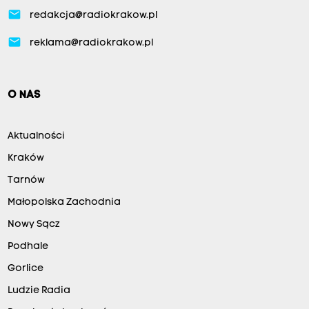
email
redakcja@radiokrakow.pl
email
reklama@radiokrakow.pl
O NAS
Aktualności
Kraków
Tarnów
Małopolska Zachodnia
Nowy Sącz
Podhale
Gorlice
Ludzie Radia