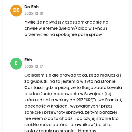
Do Ehh
DE
2025-12-18
Myślę, że najwyższy czas zamknąć się na
chwilę w eremie (Bielany) albo w Tyńcu i
przemyśleć na spokojnie parę spraw
Ehh
E
2025-12-17
Opisałem sie ale prawda taka, że za maluczki i
za głupiutki na to jestem a wizyta na stronie
Caritasu , gdzie piszą, że to Rosja zaatakowala
biedna Juntę ,mocowania w Szwajcari(tej
która udzieliła waluty do PRZEKRĘTu we Franku),
obecność w krajach,, wyzwalanych " przez
sankcje i przewroty sprawia, że tym bardziej
nie wiem o co tu chodzi i po czyjej stronie kto
stoi.No może oprócz,, prawników",bo ci to
stoją z reguły po stronie....Mamony.