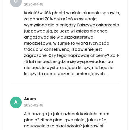
O
2026-04-18
Kościół w USA płacił i właśnie płacenie sprawiło,
że ponad 70% oskarżeń to sytuacje
wymyślone dla pieniędzy. Fałszywe oskarżenia
już powodują, że uczciwi księża nie chcą
angażować się w duszpasterstwo
młodzieżowe. W sumie to wiara tych osób
traci, a w konsekwencji zbawienie jest
zagrożone. Czy tego naprawdę chcemy? Za 1-
15 lat nie będzie gdzie się wyspowiadać, bo
nie będzie wystarczająco księży, nie będzie
księży do namaszczenia umierających...
Adam
A
2026-02-18
A dlaczego ja jako członek Kościoła mam
płacić? Niech płaci gwałciciel, jak skaża
nauczyciela to płaci szkoła? jak zawini