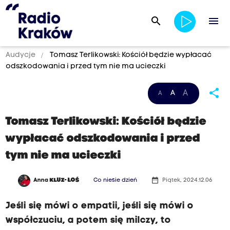
search
menu
Audycje
Tomasz Terlikowski: Kościół będzie wypłacać
odszkodowania i przed tym nie ma ucieczki
share
A
A
A
Tomasz Terlikowski: Kościół będzie
wypłacać odszkodowania i przed
tym nie ma ucieczki
date_range
Anna
KLUZ- ŁOŚ
Co niesie dzień
Piątek, 2024.12.06
Jeśli się mówi o empatii, jeśli się mówi o
współczuciu, a potem się milczy, to