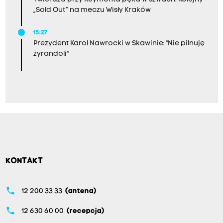
„Sold Out” na meczu Wisły Kraków
15:27
Prezydent Karol Nawrocki w Skawinie: "Nie pilnuję
żyrandoli"
KONTAKT
phone
12 200 33 33
(antena)
phone
12 630 60 00
(recepcja)