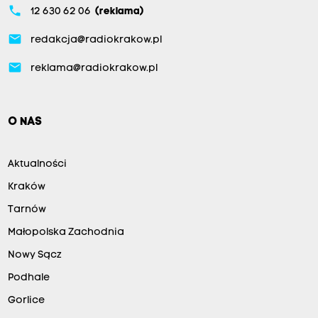
phone
12 630 62 06
(reklama)
email
redakcja@radiokrakow.pl
email
reklama@radiokrakow.pl
O NAS
Aktualności
Kraków
Tarnów
Małopolska Zachodnia
Nowy Sącz
Podhale
Gorlice