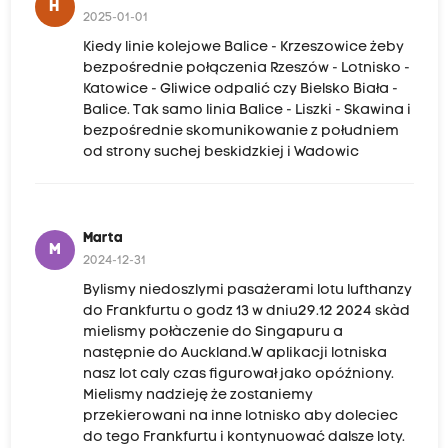
H
2025-01-01
Kiedy linie kolejowe Balice - Krzeszowice żeby
bezpośrednie połączenia Rzeszów - Lotnisko -
Katowice - Gliwice odpalić czy Bielsko Biała -
Balice. Tak samo linia Balice - Liszki - Skawina i
bezpośrednie skomunikowanie z południem
od strony suchej beskidzkiej i Wadowic
Marta
M
2024-12-31
Bylismy niedoszlymi pasażerami lotu lufthanzy
do Frankfurtu o godz 13 w dniu29.12 2024 skàd
mielismy połàczenie do Singapuru a
następnie do Auckland.W aplikacji lotniska
nasz lot caly czas figurował jako opóźniony.
Mielismy nadzieję że zostaniemy
przekierowani na inne lotnisko aby doleciec
do tego Frankfurtu i kontynuować dalsze loty.