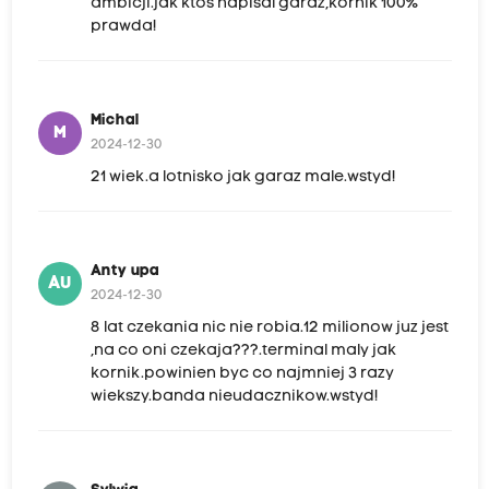
ambicji.jak ktos napisal garaz,kornik 100%
prawda!
Michal
M
2024-12-30
21 wiek.a lotnisko jak garaz male.wstyd!
Anty upa
AU
2024-12-30
8 lat czekania nic nie robia.12 milionow juz jest
,na co oni czekaja???.terminal maly jak
kornik.powinien byc co najmniej 3 razy
wiekszy.banda nieudacznikow.wstyd!