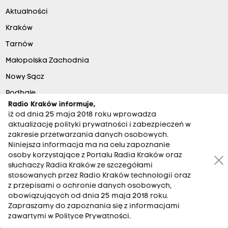
Aktualności
Kraków
Tarnów
Małopolska Zachodnia
Nowy Sącz
Podhale
Radio Kraków informuje,
Gorlice
iż od dnia 25 maja 2018 roku wprowadza
aktualizację polityki prywatności i zabezpieczeń w
Ludzie Radia
zakresie przetwarzania danych osobowych.
Regulamin konkursów
Niniejsza informacja ma na celu zapoznanie
osoby korzystające z Portalu Radia Kraków oraz
Abonament
słuchaczy Radia Kraków ze szczegółami
BIP
stosowanych przez Radio Kraków technologii oraz
z przepisami o ochronie danych osobowych,
Partnerzy
obowiązujących od dnia 25 maja 2018 roku.
Zapraszamy do zapoznania się z informacjami
Praca na Pracuj.pl
zawartymi w Polityce Prywatności.
Praca Kraków