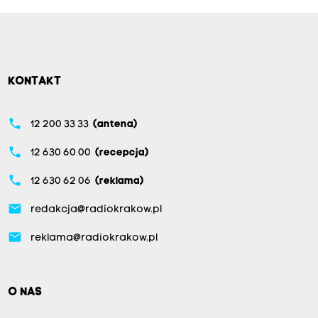
KONTAKT
phone
12 200 33 33
(antena)
phone
12 630 60 00
(recepcja)
phone
12 630 62 06
(reklama)
email
redakcja@radiokrakow.pl
email
reklama@radiokrakow.pl
O NAS