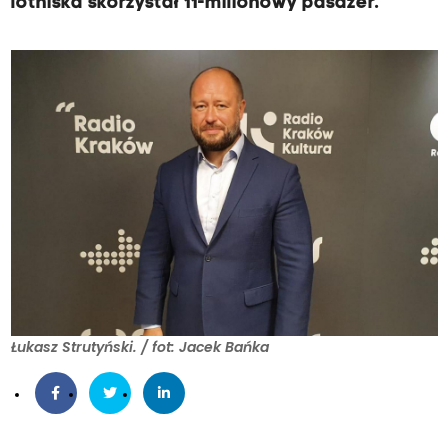
lotniska skorzystał 11-milionowy pasażer.
Łukasz Strutyński. / fot: Jacek Bańka