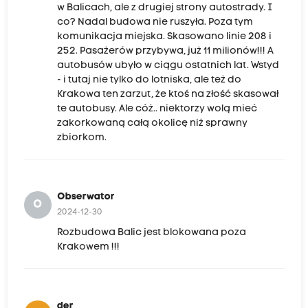
w Balicach, ale z drugiej strony autostrady. I
co? Nadal budowa nie ruszyła. Poza tym
komunikacja miejska. Skasowano linie 208 i
252. Pasażerów przybywa, już 11 milionów!!! A
autobusów ubyło w ciągu ostatnich lat. Wstyd
- i tutaj nie tylko do lotniska, ale też do
Krakowa ten zarzut, że ktoś na złość skasował
te autobusy. Ale cóż.. niektorzy wolą mieć
zakorkowaną całą okolicę niż sprawny
zbiorkom.
Obserwator
O
2024-12-30
Rozbudowa Balic jest blokowana poza
Krakowem !!!
der