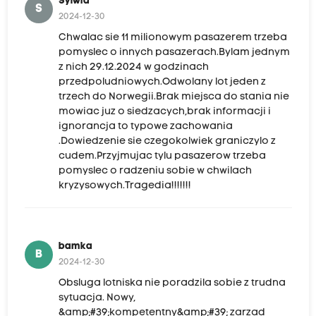
Sylwia
S
2024-12-30
Chwalac sie 11 milionowym pasazerem trzeba
pomyslec o innych pasazerach.Bylam jednym
z nich 29.12.2024 w godzinach
przedpoludniowych.Odwolany lot jeden z
trzech do Norwegii.Brak miejsca do stania nie
mowiac juz o siedzacych,brak informacji i
ignorancja to typowe zachowania
.Dowiedzenie sie czegokolwiek graniczylo z
cudem.Przyjmujac tylu pasazerow trzeba
pomyslec o radzeniu sobie w chwilach
kryzysowych.Tragedia!!!!!!!
bamka
B
2024-12-30
Obsluga lotniska nie poradzila sobie z trudna
sytuacja. Nowy,
&amp;#39;kompetentny&amp;#39; zarzad