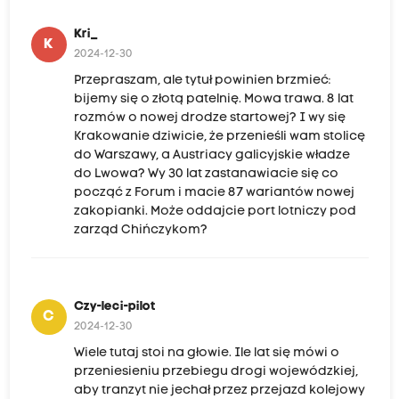
Kri_
K
2024-12-30
Przepraszam, ale tytuł powinien brzmieć:
bijemy się o złotą patelnię. Mowa trawa. 8 lat
rozmów o nowej drodze startowej? I wy się
Krakowanie dziwicie, że przenieśli wam stolicę
do Warszawy, a Austriacy galicyjskie władze
do Lwowa? Wy 30 lat zastanawiacie się co
począć z Forum i macie 87 wariantów nowej
zakopianki. Może oddajcie port lotniczy pod
zarząd Chińczykom?
Czy-leci-pilot
C
2024-12-30
Wiele tutaj stoi na głowie. Ile lat się mówi o
przeniesieniu przebiegu drogi wojewódzkiej,
aby tranzyt nie jechał przez przejazd kolejowy