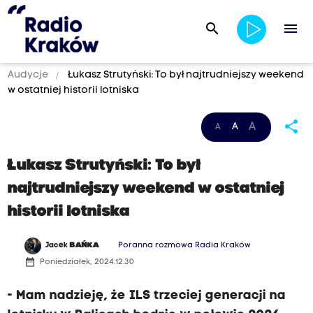
search
menu
Audycje
Łukasz Strutyński: To był najtrudniejszy weekend
w ostatniej historii lotniska
share
A
A
A
Łukasz Strutyński: To był
najtrudniejszy weekend w ostatniej
historii lotniska
Jacek
BAŃKA
Poranna rozmowa Radia Kraków
date_range
Poniedziałek, 2024.12.30
- Mam nadzieję, że ILS trzeciej generacji na