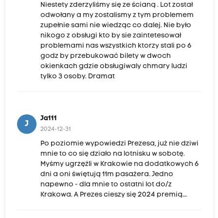
Niestety zderzyliśmy się ze ścianą . Lot został
odwołany a my zostalismy z tym problemem
zupełnie sami nie wiedząc co dalej. Nie było
nikogo z obsługi kto by sie zaintetesował
problemami nas wszystkich ktorzy stali po 6
godz by przebukować bilety w dwoch
okienkach gdzie obsługiwaly chmary ludzi
tylko 3 osoby. Dramat
Ja111
J
2024-12-31
Po poziomie wypowiedzi Prezesa, już nie dziwi
mnie to co się działo na lotnisku w sobotę.
Myśmy ugrzęźli w Krakowie na dodatkowych 6
dni a oni świętują 11m pasażera. Jedno
napewno - dla mnie to ostatni lot do/z
Krakowa. A Prezes cieszy się 2024 premią….