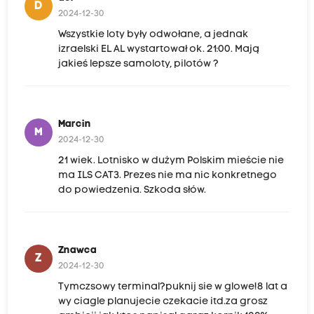
D
2024-12-30
Wszystkie loty były odwołane, a jednak
izraelski EL AL wystartował ok. 21:00. Mają
jakieś lepsze samoloty, pilotów ?
Marcin
M
2024-12-30
21 wiek. Lotnisko w dużym Polskim mieście nie
ma ILS CAT3. Prezes nie ma nic konkretnego
do powiedzenia. Szkoda słów.
Znawca
Z
2024-12-30
Tymczsowy terminal?puknij sie w glowe!8 lat a
wy ciagle planujecie czekacie itd.za grosz