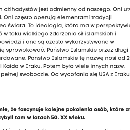
ch dżihadystów jest odmienny od naszego. Oni ut
i. Oni często operują elementami tradycji
c świata. To ideologia, która ma w perspektywi
 w toku wielkiego zderzenia sił islamskich i
apowiedzi i one są często wykorzystywane w
się sprowokować. Państwo Islamskie przez długi
rdowane. Państwo Islamskie tę nazwę nosi od 2
Al Kaida w Iraku. Potem było wiele innych nazw.
pełnej swobodzie. Od wycofania się USA z Iraku
ie, że fascynuje kolejne pokolenia osób, które z
zybyli tam w latach 50. XX wieku.