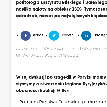
politolog z Instytutu Bliskiego i Dalekie
nasiliła naloty na obiekty ISIS. Tymczas
odradzać, nawet po największych klęskac
Pokaż
Tweetnij
Udostęp
Zapis rozmowy Jacka Bańki z Łukaszem Fyd
Uniwersytetu Jagiellońskiego.
W tej dyskusji po tragedii w Paryżu mam
słyszymy o stworzeniu legionu Syryjczyk
obecności koalicji w Syrii.
- Problem Państwa Islamskiego można ro