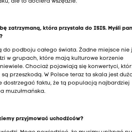
aku, ale to dociera wszędzie.
 zatrzymaną, która przystała do ISIS. Myśli pan
?
ą do podboju całego świata. Żadne miejsce nie 
dzi w grupach, które mają kulturowe korzenie
 niewiele. Chociaż pojawiają się konwertyci, któr
e są przeszkodą. W Polsce teraz ta skala jest duż
ie dostrzegać faktu, że tą populacją najbardziej
cja muzułmańska.
dziemy przyjmować uchodźców?