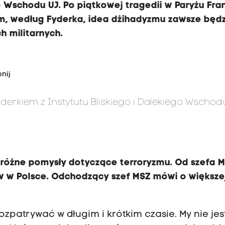
go Wschodu UJ. Po piątkowej tragedii w Paryżu Fra
em, według Fyderka, idea dżihadyzmu zawsze będz
h militarnych.
nij
erkiem z Instytutu Bliskiego i Dalekiego Wschod
y różne pomysły dotyczące terroryzmu. Od szefa 
ów w Polsce. Odchodzący szef MSZ mówi o większe
zpatrywać w długim i krótkim czasie. My nie je