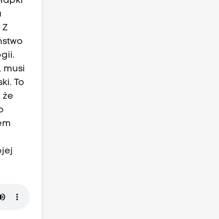
łapki
a
 Z
ństwo
gii.
, musi
i. To
 że
o
lem
jej