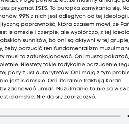
powiedzi. Mogę powiedzieć, że musimy uniknąć pu
zez pryzmat ISIS. To pułapka zamykania się. N
anów. 99% z nich jest odległych od tej ideologii.
lityczną poprawność, która czasem mówi, że Pa
est islamskie i czerpie, ale wybiórczo, z tej ideolo
skich sunnitów, bo oni są aktywni w tej grupie
, żeby odrzucić ten fundamentalizm muzułmańsk
oty musi to zafunkcjonować. Oni muszą pokazać,
tnie. Niestety takie radykalne odrzucenie teg
ej pory z ust autorytetów. Oni mają z tym prob
e jest islamskie. Oni literalnie traktują Koran.
y zachować umiar. Muzułmanie to nie są w swo
est islamskie. Nie da się zaprzeczyć.