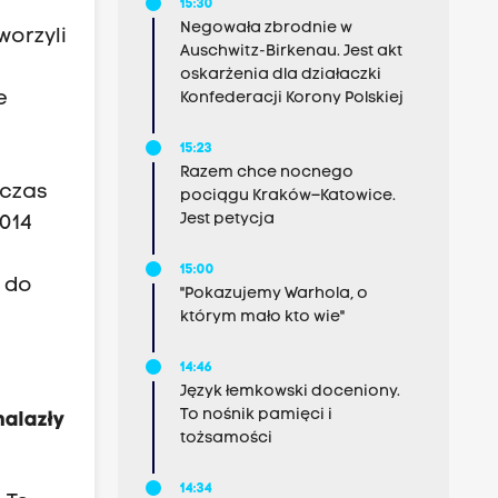
15:30
Negowała zbrodnie w
worzyli
Auschwitz-Birkenau. Jest akt
oskarżenia dla działaczki
e
Konfederacji Korony Polskiej
15:23
Razem chce nocnego
 czas
pociągu Kraków–Katowice.
Jest petycja
014
15:00
 do
"Pokazujemy Warhola, o
którym mało kto wie"
14:46
Język łemkowski doceniony.
To nośnik pamięci i
nalazły
tożsamości
14:34