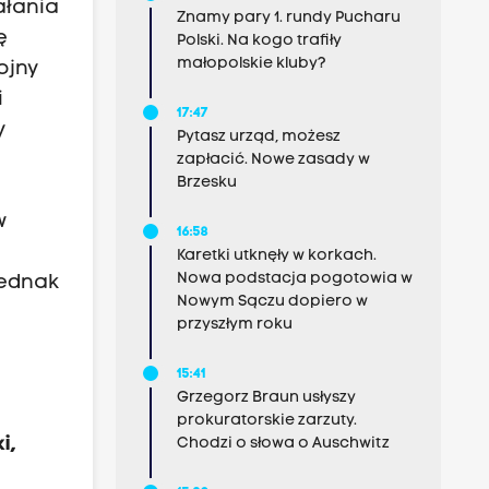
ałania
Znamy pary 1. rundy Pucharu
ę
Polski. Na kogo trafiły
małopolskie kluby?
ojny
i
17:47
y
Pytasz urząd, możesz
zapłacić. Nowe zasady w
Brzesku
w
16:58
Karetki utknęły w korkach.
Nowa podstacja pogotowia w
jednak
Nowym Sączu dopiero w
przyszłym roku
15:41
Grzegorz Braun usłyszy
prokuratorskie zarzuty.
i,
Chodzi o słowa o Auschwitz