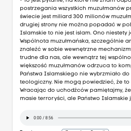
- To jest pytanie, na które nie znam od
postrzegania wszystkich muzułmanów pr
świecie jest miliard 300 milionów muzułm
drugiej strony nie można popadać w po
Islamskie to nie jest islam. Ono niestety j
Wspólnota muzułmańska, szczególnie arab
znaleźć w sobie wewnętrzne mechanizmy
trudne dla nas, ale wewnątrz tej wspóln
większość muzułmanów odrzuca to komple
Państwa Islamskiego nie wybrzmiało do t
teologiczny. Nie mogą powiedzieć, że to ni
Wracając do uchodźców pamiętajmy, żeb
masie terroryści, ale Państwo Islamskie j