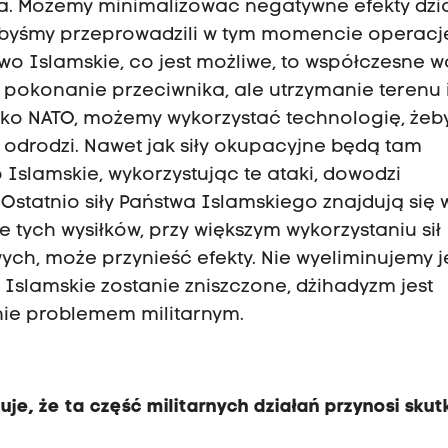
eza. Możemy minimalizować negatywne efekty dzi
akbyśmy przeprowadzili w tym momencie operacj
ństwo Islamskie, co jest możliwe, to współczesne w
m pokonanie przeciwnika, ale utrzymanie terenu 
 jako NATO, możemy wykorzystać technologię, żeb
ę odrodzi. Nawet jak siły okupacyjne będą tam
 Islamskie, wykorzystując te ataki, dowodzi
. Ostatnio siły Państwa Islamskiego znajdują się 
 tych wysiłków, przy większym wykorzystaniu sił
wych, może przynieść efekty. Nie wyeliminujemy 
Islamskie zostanie zniszczone, dżihadyzm jest
nie problemem militarnym.
uje, że ta część militarnych działań przynosi skutk