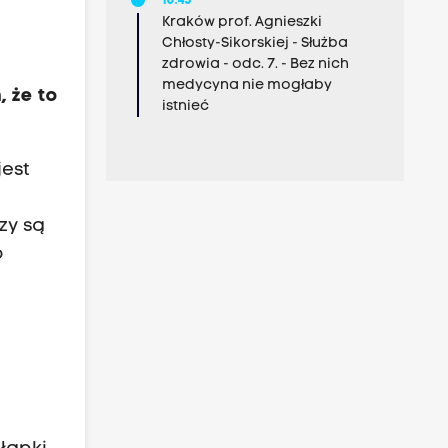
10:45
Kraków prof. Agnieszki
Chłosty-Sikorskiej - Służba
zdrowia - odc. 7. - Bez nich
medycyna nie mogłaby
, że to
istnieć
jest
zy są
o