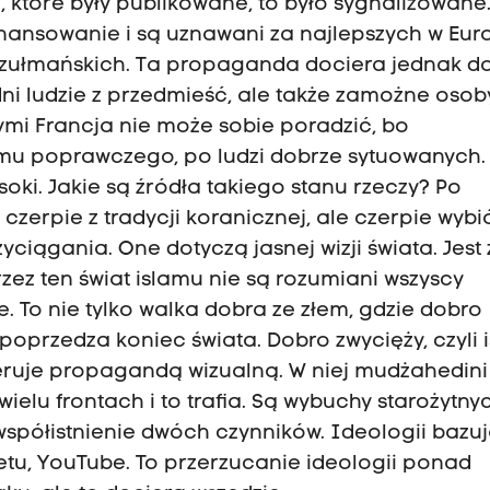
, które były publikowane, to było sygnalizowane.
inansowanie i są uznawani za najlepszych w Euro
uzułmańskich. Ta propaganda dociera jednak d
dni ludzie z przedmieść, ale także zamożne osob
rymi Francja nie może sobie poradzić, bo
omu poprawczego, po ludzi dobrze sytuowanych.
soki. Jakie są źródła takiego stanu rzeczy? Po
 czerpie z tradycji koranicznej, ale czerpie wybi
yciągania. One dotyczą jasnej wizji świata. Jest
Przez ten świat islamu nie są rozumiani wszyscy
ie. To nie tylko walka dobra ze złem, gdzie dobro
 poprzedza koniec świata. Dobro zwycięży, czyli 
eruje propagandą wizualną. W niej mudżahedini
elu frontach i to trafia. Są wybuchy starożytny
o współistnienie dwóch czynników. Ideologii bazu
etu, YouTube. To przerzucanie ideologii ponad