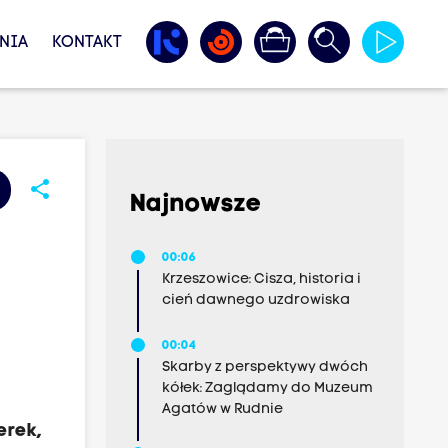
NIA
KONTAKT
share
Najnowsze
00:06
Krzeszowice: Cisza, historia i
cień dawnego uzdrowiska
00:04
Skarby z perspektywy dwóch
kółek: Zaglądamy do Muzeum
Agatów w Rudnie
erek,