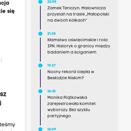
23:59
ncja
Zamek Tenczyn. Malownicza
ie się
przystań na trasie „Małopolski
na dwóch kółkach”
21:38
Kłamstwo oświęcimskie i rola
IPN. Historyk o granicy między
badaniem a ściganiem
u
19:37
Nocny rekord ciepła w
Beskidzie Niskim?
18:45
MSZ
Monika Piątkowska
j
zarejestrowała komitet
wyborczy. Bez szyldu
partyjnego
steśmy
18:09