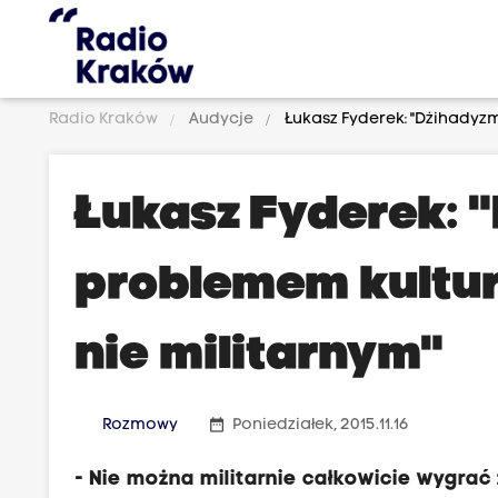
Radio Kraków
Audycje
Łukasz Fyderek: "Dżihadyzm
Łukasz Fyderek: 
problemem kultur
nie militarnym"
date_range
Rozmowy
Poniedziałek, 2015.11.16
- Nie można militarnie całkowicie wygrać