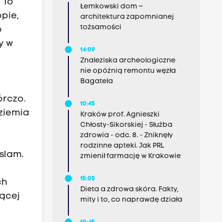
 To
Łemkowski dom –
pie,
architektura zapomnianej
tożsamości
o
y w
14:09
Znaleziska archeologiczne
nie opóźnią remontu węzła
Bagatela
órczo.
10:45
 ziemia
Kraków prof. Agnieszki
Chłosty-Sikorskiej - Służba
zdrowia - odc. 8. - Zniknęły
rodzinne apteki. Jak PRL
islam.
zmienił farmację w Krakowie
15:05
ch
Dieta a zdrowa skóra. Fakty,
jącej
mity i to, co naprawdę działa