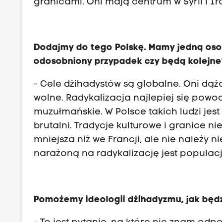
granicami. Oni mają centrum w Syrii i Ir
Dodajmy do tego Polskę. Mamy jedną osobę
odosobniony przypadek czy będą kolejne
- Cele dżihadystów są globalne. Oni dąż
wolne. Radykalizacja najlepiej się powo
muzułmańskie. W Polsce takich ludzi jest
brutalni. Tradycje kulturowe i granice ni
mniejsza niż we Francji, ale nie należy n
narażoną na radykalizację jest popula
Pomożemy ideologii dżihadyzmu, jak bę