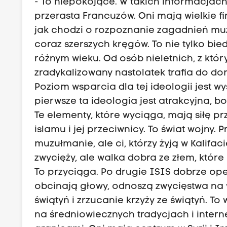
- To niepokojące. W takich informacjach
przerasta Francuzów. Oni mają wielkie f
jak chodzi o rozpoznanie zagadnień m
coraz szerszych kręgów. To nie tylko bie
różnym wieku. Od osób nieletnich, z któ
zradykalizowany nastolatek trafia do d
Poziom wsparcia dla tej ideologii jest wy
pierwsze ta ideologia jest atrakcyjna, bo
Te elementy, które wyciąga, mają siłę prz
islamu i jej przeciwnicy. To świat wojny. 
muzułmanie, ale ci, którzy żyją w Kalifac
zwycięży, ale walka dobra ze złem, które
To przyciąga. Po drugie ISIS dobrze op
obcinają głowy, odnoszą zwycięstwa na wi
świątyń i zrzucanie krzyży ze świątyń. T
na średniowiecznych tradycjach i intern