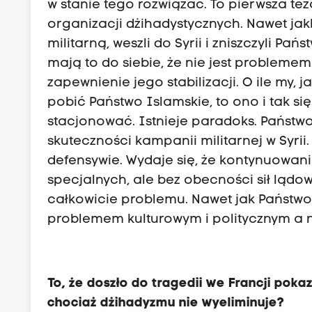
w stanie tego rozwiązać. To pierwsza t
organizacji dżihadystycznych. Nawet j
militarną, weszli do Syrii i zniszczyli Pa
mają to do siebie, że nie jest probleme
zapewnienie jego stabilizacji. O ile my,
pobić Państwo Islamskie, to ono i tak si
stacjonować. Istnieje paradoks. Państwo
skuteczności kampanii militarnej w Syrii
defensywie. Wydaje się, że kontynuowanie
specjalnych, ale bez obecności sił lądo
całkowicie problemu. Nawet jak Państwo 
problemem kulturowym i politycznym a 
To, że doszło do tragedii we Francji pokaz
chociaż dżihadyzmu nie wyeliminuje?