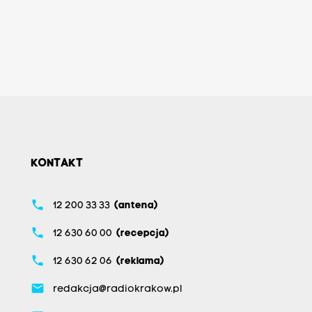
KONTAKT
phone
12 200 33 33
(antena)
phone
12 630 60 00
(recepcja)
phone
12 630 62 06
(reklama)
email
redakcja@radiokrakow.pl