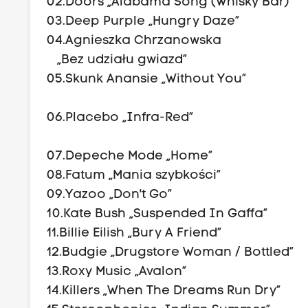
02.Doors „Alabam
03.Deep Purple „Hungry Daze”
04.Agnieszka Chrzanowska
„Bez udziału gwiazd”
05.Skunk Ana
06.Placeb
07.Depeche Mode „Home”
08.Fatum „Mania szybkości”
09.Yazoo „Don't Go”
10.Kate Bush „Suspended In Gaffa”
11.Billie Eilish „Bury A Friend”
12.Budgie „Drugstore Woman / Bottle
13.Roxy Music „Avalon”
14.Killers „When The Dreams Run Dry”