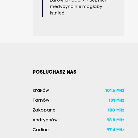
zdrowia - odc. 7. - Bez nich
medycyna nie mogłaby
istnieć
POSŁUCHASZ NAS
Kraków
101.6 MHz
Tarnów
101 MHz
Zakopane
100 MHz
Andrychów
98.8 MHz
Gorlice
97.4 MHz