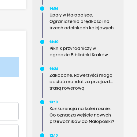
14:56
Upały w Małopolsce.
Ograniczenia prędkości na
trzech odcinkach kolejowych
14:40
Piknik przyrodniczy w
ogrodzie Biblioteki Kraków
14:26
Zakopane. Rowerzyści mogą
dostać mandat za przejazd...
trasą rowerową
13:10
Konkurencja na kolei rośnie.
Co oznacza wejście nowych
przewoźników do Małopolski?
12:10