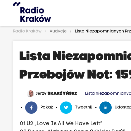
Radio Kraków
Audycje
Lista Niezapomnianych Prze
Lista Niezapomn
Przebojów Not: 15
Jerzy
SKARŻYŃSKI
Lista niezapomniany
Pokaż
Tweetnij
Udostęp
01.U2 „Love Is All We Have Left”