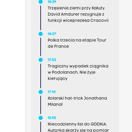
”
18:39
Trzęsienie ziemi przy Kałuży.
David Amdurer rezygnuje z
funkcji wiceprezesa Cracovii
u”
18:37
Polka trzecia na etapie Tour
de France
d”
17:52
Tragiczny wypadek ciągnika
w Podolanach. Nie żyje
kierujący
17:10
Kolarski hat-trick Jonathana
Milana!
15:55
Niecodzienny list do GDDKiA.
Autorka skarży się na pomiar