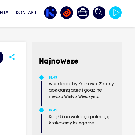
NIA
KONTAKT
share
Najnowsze
18:49
Wielkie derby Krakowa. Znamy
dokładną datę i godzinę
meczu Wisły z Wieczystą
18:45
Książki na wakacje polecają
krakowscy księgarze