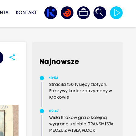
NIA
KONTAKT
share
Najnowsze
10:54
Straciła 150 tysięcy złotych.
Fałszywy kurier zatrzymany w
Krakowie
09:47
Wisła Kraków gra o kolejną
wygraną u siebie. TRANSMISJA
MECZU Z WISŁĄ PŁOCK