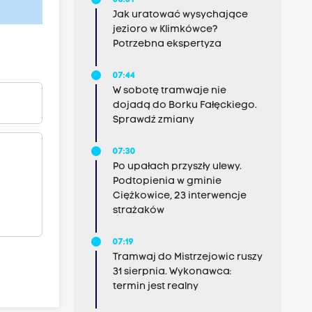
08:01
Jak uratować wysychające
jezioro w Klimkówce?
Potrzebna ekspertyza
07:44
W sobotę tramwaje nie
dojadą do Borku Fałęckiego.
Sprawdź zmiany
07:30
Po upałach przyszły ulewy.
Podtopienia w gminie
Ciężkowice, 23 interwencje
strażaków
07:19
Tramwaj do Mistrzejowic ruszy
31 sierpnia. Wykonawca:
termin jest realny