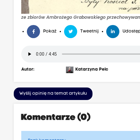
ze zbiorów Ambrożego Grabowskiego przechowywa
Pokaż
Tweetnij
Udostęp
Autor:
Katarzyna Pelc
Wyślij opinię na temat artykułu
Komentarze (0)