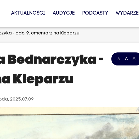
AKTUALNOŚCI
AUDYCJE
PODCASTY
WYDARZE
yka - odc. 9. cmentarz na Kleparzu
a Bednarczyka -
A
A
A
na Kleparzu
oda, 2025.07.09