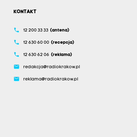
KONTAKT
phone
12 200 33 33
(antena)
phone
12 630 60 00
(recepcja)
phone
12 630 62 06
(reklama)
email
redakcja@radiokrakow.pl
email
reklama@radiokrakow.pl