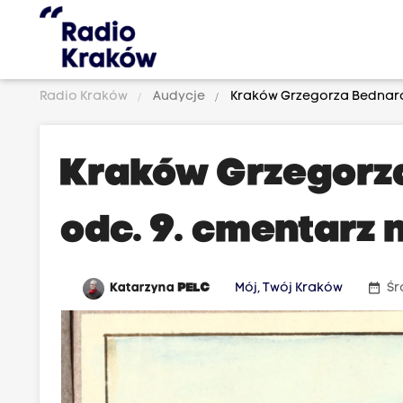
Radio Kraków
Audycje
Kraków Grzegorza Bednarcz
Kraków Grzegorz
odc. 9. cmentarz 
date_range
Katarzyna
PELC
Mój, Twój Kraków
Śr