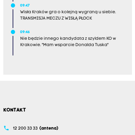
09:47
Wisła Kraków gra o kolejną wygraną u siebie.
TRANSMISJA MECZU Z WISŁĄ PŁOCK
09:46
Nie będzie innego kandydata z szyldem KO w
Krakowie. "Mam wsparcie Donalda Tuska"
KONTAKT
phone
12 200 33 33
(antena)