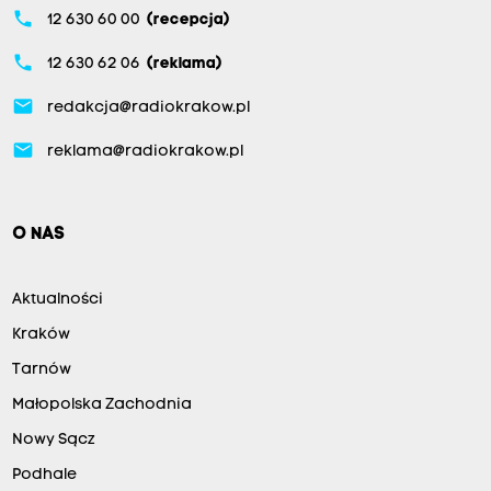
phone
12 630 60 00
(recepcja)
phone
12 630 62 06
(reklama)
email
redakcja@radiokrakow.pl
email
reklama@radiokrakow.pl
O NAS
Aktualności
Kraków
Tarnów
Małopolska Zachodnia
Nowy Sącz
Podhale