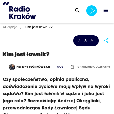
search
menu
Audycje
Kim jest ławnik?
share
A
A
A
Kim jest ławnik?
date_range
Marzena
FLORKOWSKA
WOS
Poniedziałek, 2026.06.15
Czy społeczeństwo, opinia publiczna,
doświadczenie życiowe mają wpływ na wyroki
sądowe? Kim jest ławnik w sądzie i jaka jest
jego rola? Rozmawiają: Andrzej Okręglicki,
przewodniczący Rady Ławniczej Sądu