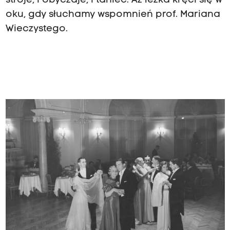
stroje, i obyczaje, i taniec. Aż łezka kręci się w
oku, gdy słuchamy wspomnień prof. Mariana
Wieczystego.