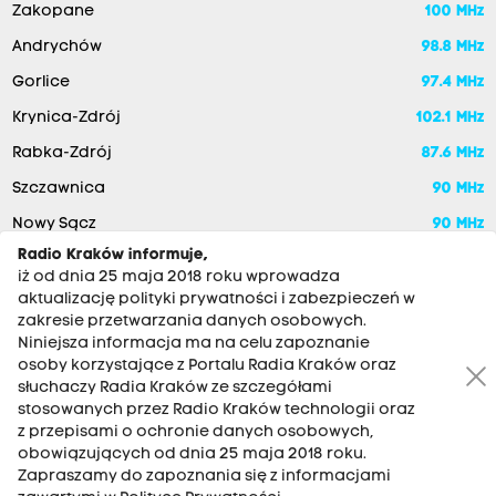
Zakopane
100 MHz
Andrychów
98.8 MHz
Gorlice
97.4 MHz
Krynica-Zdrój
102.1 MHz
Rabka-Zdrój
87.6 MHz
Szczawnica
90 MHz
Nowy Sącz
90 MHz
Radio Kraków informuje,
iż od dnia 25 maja 2018 roku wprowadza
aktualizację polityki prywatności i zabezpieczeń w
zakresie przetwarzania danych osobowych.
Niniejsza informacja ma na celu zapoznanie
osoby korzystające z Portalu Radia Kraków oraz
słuchaczy Radia Kraków ze szczegółami
stosowanych przez Radio Kraków technologii oraz
RADIO KRAKÓW SA. Aleja Juliusza Słowackiego 22, 30-007
z przepisami o ochronie danych osobowych,
Kraków
obowiązujących od dnia 25 maja 2018 roku.
Zapraszamy do zapoznania się z informacjami
Antena: 12 200 33 33