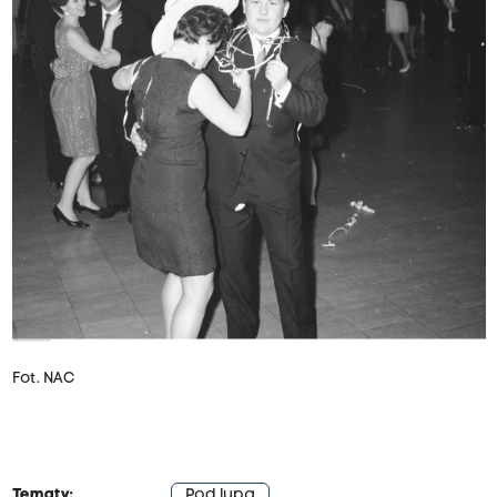
Fot. NAC
Tematy:
Pod lupą