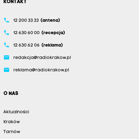
KONTAKT
phone
12 200 33 33
(antena)
phone
12 630 60 00
(recepcja)
phone
12 630 62 06
(reklama)
email
redakcja@radiokrakow.pl
email
reklama@radiokrakow.pl
O NAS
Aktualności
Kraków
Tarnów