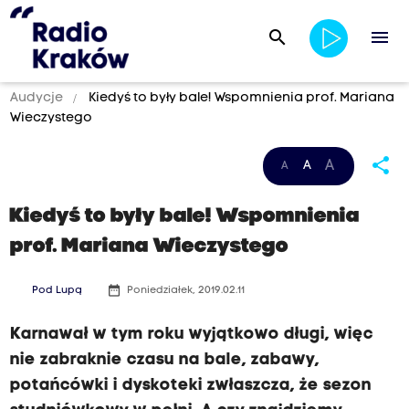
search
menu
Audycje
Kiedyś to były bale! Wspomnienia prof. Mariana
Wieczystego
share
A
A
A
Kiedyś to były bale! Wspomnienia
prof. Mariana Wieczystego
date_range
Pod Lupą
Poniedziałek, 2019.02.11
Karnawał w tym roku wyjątkowo długi, więc
nie zabraknie czasu na bale, zabawy,
potańcówki i dyskoteki zwłaszcza, że sezon