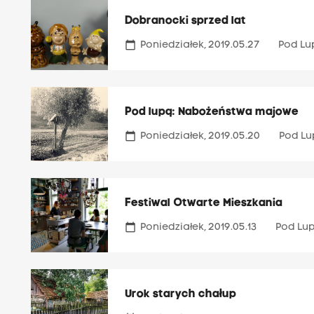
Dobranocki sprzed lat
calendar_today
Poniedziałek, 2019.05.27
Pod Lu
Pod lupą: Nabożeństwa majowe
calendar_today
Poniedziałek, 2019.05.20
Pod L
Festiwal Otwarte Mieszkania
calendar_today
Poniedziałek, 2019.05.13
Pod Lu
Urok starych chałup