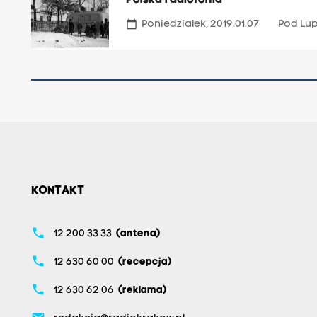
Polska radiofonia
calendar_today
Poniedziałek, 2019.01.07
Pod Lu
KONTAKT
phone
12 200 33 33
(antena)
phone
12 630 60 00
(recepcja)
phone
12 630 62 06
(reklama)