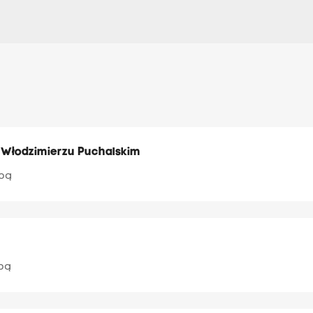
 Włodzimierzu Puchalskim
upą
pą