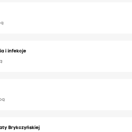
pą
a i infekcje
ą
pą
zaty Brykczyńskiej