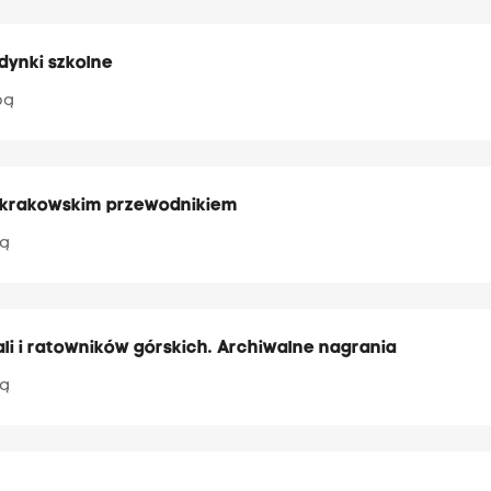
dynki szkolne
pą
m krakowskim przewodnikiem
pą
li i ratowników górskich. Archiwalne nagrania
pą