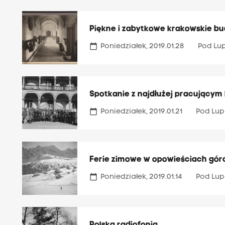
Piękne i zabytkowe krakowskie bu
calendar_today
Poniedziałek, 2019.01.28
Pod Lu
Spotkanie z najdłużej pracujący
calendar_today
Poniedziałek, 2019.01.21
Pod Lu
Ferie zimowe w opowieściach góra
calendar_today
Poniedziałek, 2019.01.14
Pod Lu