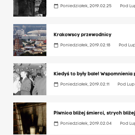
calendar_today
Poniedziałek, 2019.02.25
Pod L
Krakowscy przewodnicy
calendar_today
Poniedziałek, 2019.02.18
Pod Lu
Kiedyś to były bale! Wspomnienia
calendar_today
Poniedziałek, 2019.02.11
Pod Lu
Piwnica bliżej śmierci, strych bliże
calendar_today
Poniedziałek, 2019.02.04
Pod L